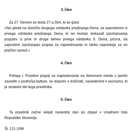
3. člen
Za 27. členom se doda 27.a člen, ki se glasi:
»Ne glede na določilo drugega odstavka prejšnjega člena, se zaposlenim iz
prvega odstavka prejšnjega člena, ki ne morejo dokazati izpolnjevanja
pogojev iz prve in druge alinee prvega odstavka 8. člena, prizna, da
zaposleni izpolnjujejo pogoje za napredovanje in lahko napreduje za en
plačilni razred.«
4. člen
Priloga I, Posebni pogoji za napredovanje na delovnem mestu v javnih
zavodih s področja kulture, se dopolni s količniki, navedenimi v seznamu, ki
je sestavni del tega pravilnika.
5. člen
Ta pravilnik začne veljati naslednji dan po objavi v Uradnem listu
Republike Slovenije.
Št. 121-2/99