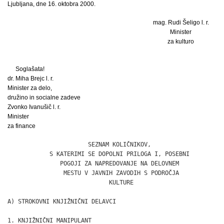
Ljubljana, dne 16. oktobra 2000.
mag. Rudi Šeligo l. r.
Minister
za kulturo
Soglašata!
dr. Miha Brejc l. r.
Minister za delo,
družino in socialne zadeve
Zvonko Ivanušič l. r.
Minister
za finance
                       SEZNAM KOLIČNIKOV,

            S KATERIMI SE DOPOLNI PRILOGA I, POSEBNI

               POGOJI ZA NAPREDOVANJE NA DELOVNEM

                MESTU V JAVNIH ZAVODIH S PODROČJA

                             KULTURE

A) STROKOVNI KNJIŽNIČNI DELAVCI

1. KNJIŽNIČNI MANIPULANT
