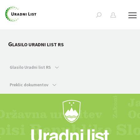
G
LASILO URADNI LIST RS
Glasilo Uradni list RS
Preklic dokumentov