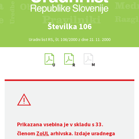
Številka 106
Uradni list RS, št. 106/2000 z dne 21. 11. 2000
Prikazana vsebina je v skladu s 33.
členom
ZoUL
arhivska. Izdaje uradnega