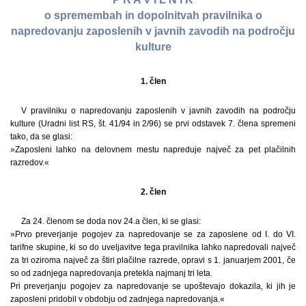
o spremembah in dopolnitvah pravilnika o
napredovanju zaposlenih v javnih zavodih na področju
kulture
1. člen
V pravilniku o napredovanju zaposlenih v javnih zavodih na področju
kulture (Uradni list RS, št. 41/94 in 2/96) se prvi odstavek 7. člena spremeni
tako, da se glasi:
»Zaposleni lahko na delovnem mestu napreduje največ za pet plačilnih
razredov.«
2. člen
Za 24. členom se doda nov 24.a člen, ki se glasi:
»Prvo preverjanje pogojev za napredovanje se za zaposlene od I. do VI.
tarifne skupine, ki so do uveljavitve tega pravilnika lahko napredovali največ
za tri oziroma največ za štiri plačilne razrede, opravi s 1. januarjem 2001, če
so od zadnjega napredovanja pretekla najmanj tri leta.
Pri preverjanju pogojev za napredovanje se upoštevajo dokazila, ki jih je
zaposleni pridobil v obdobju od zadnjega napredovanja.«