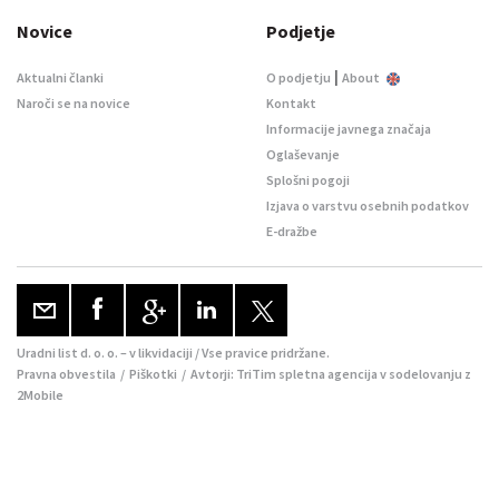
Novice
Podjetje
|
Aktualni članki
O podjetju
About
Naroči se na novice
Kontakt
Informacije javnega značaja
Oglaševanje
Splošni pogoji
Izjava o varstvu osebnih podatkov
E-dražbe
Uradni list d. o. o. – v likvidaciji / Vse pravice pridržane.
Pravna obvestila
/
Piškotki
/ Avtorji:
TriTim spletna agencija
v sodelovanju z
2Mobile