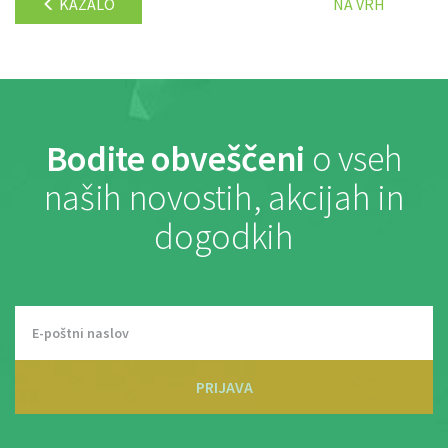
KAZALO
NA VRH
Bodite obveščeni
o vseh
naših novostih, akcijah in
dogodkih
PRIJAVA