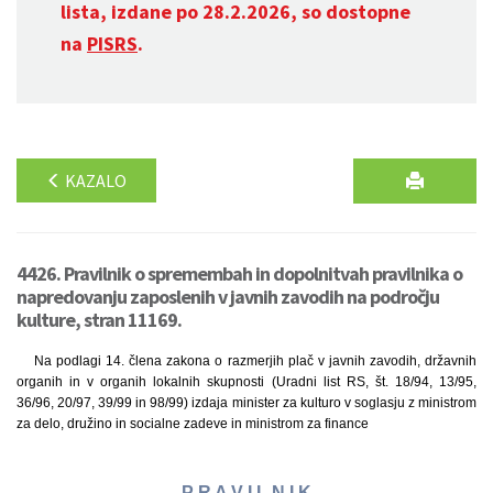
lista, izdane po 28.2.2026, so dostopne
na
PISRS
.
KAZALO
4426. Pravilnik o spremembah in dopolnitvah pravilnika o
napredovanju zaposlenih v javnih zavodih na področju
kulture, stran 11169.
Na podlagi 14. člena zakona o razmerjih plač v javnih zavodih, državnih
organih in v organih lokalnih skupnosti (Uradni list RS, št. 18/94, 13/95,
36/96, 20/97, 39/99 in 98/99) izdaja minister za kulturo v soglasju z ministrom
za delo, družino in socialne zadeve in ministrom za finance
P R A V I L N I K