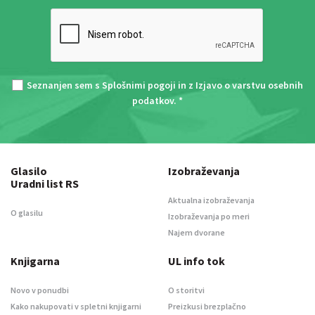
Seznanjen sem s
Splošnimi pogoji
in z
Izjavo o varstvu osebnih
podatkov
. *
Glasilo
Izobraževanja
Uradni list RS
Aktualna izobraževanja
O glasilu
Izobraževanja po meri
Najem dvorane
Knjigarna
UL info tok
Novo v ponudbi
O storitvi
Kako nakupovati v spletni knjigarni
Preizkusi brezplačno