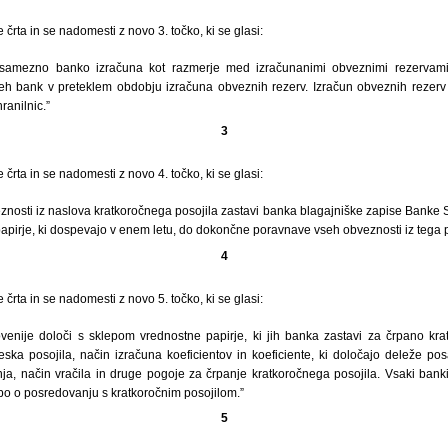
črta in se nadomesti z novo 3. točko, ki se glasi:
osamezno banko izračuna kot razmerje med izračunanimi obveznimi rezervami
eh bank v preteklem obdobju izračuna obveznih rezerv. Izračun obveznih rezerv
ranilnic.”
3
črta in se nadomesti z novo 4. točko, ki se glasi:
nosti iz naslova kratkoročnega posojila zastavi banka blagajniške zapise Banke S
apirje, ki dospevajo v enem letu, do dokončne poravnave vseh obveznosti iz tega p
4
črta in se nadomesti z novo 5. točko, ki se glasi:
enije določi s sklepom vrednostne papirje, ki jih banka zastavi za črpano krat
ka posojila, način izračuna koeficientov in koeficiente, ki določajo deleže p
nja, način vračila in druge pogoje za črpanje kratkoročnega posojila. Vsaki bank
bo o posredovanju s kratkoročnim posojilom.”
5