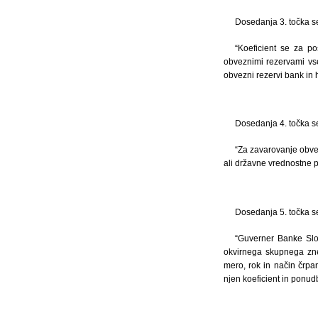
Dosedanja 3. točka se 
“Koeficient se za p
obveznimi rezervami vs
obvezni rezervi bank in h
Dosedanja 4. točka se 
“Za zavarovanje obvez
ali državne vrednostne p
Dosedanja 5. točka se 
“Guverner Banke Slov
okvirnega skupnega znes
mero, rok in način črpa
njen koeficient in ponud