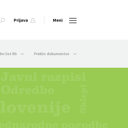
Prijava
Meni
dni list RS
Preklic dokumentov