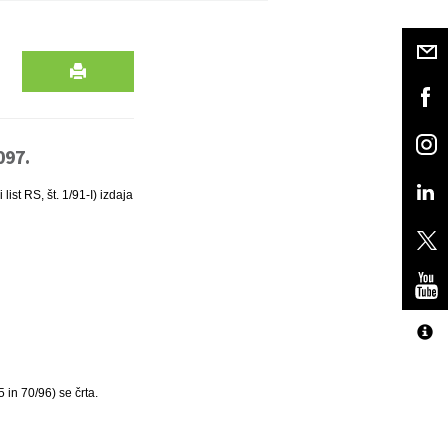
097.
ist RS, št. 1/91-I) izdaja
 in 70/96) se črta.