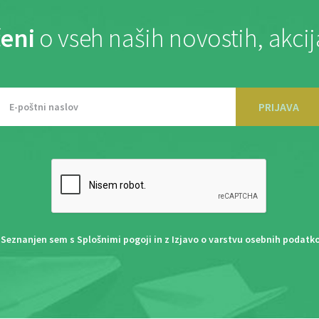
eni
o vseh naših novostih, akci
PRIJAVA
Seznanjen sem s
Splošnimi pogoji
in z
Izjavo o varstvu osebnih podatk