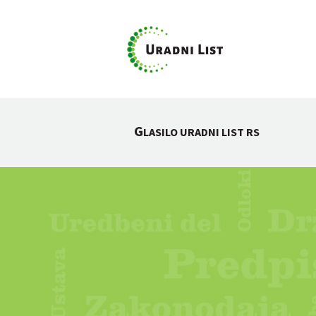
G
LASILO URADNI LIST RS