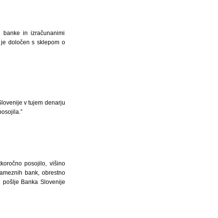
 banke in izračunanimi
 je določen s sklepom o
lovenije v tujem denarju
osojila.”
koročno posojilo, višino
osameznih bank, obrestno
i pošlje Banka Slovenije