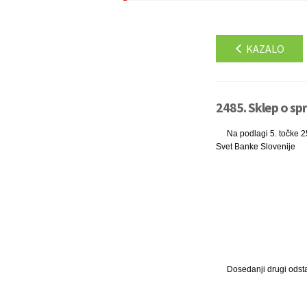
KAZALO
2485. Sklep o sp
Na podlagi 5. točke 25
Svet Banke Slovenije
Dosedanji drugi odstav