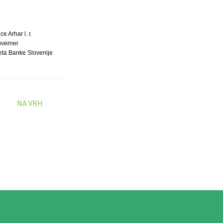
ce Arhar l. r.
verner
eta Banke Slovenije
NA VRH