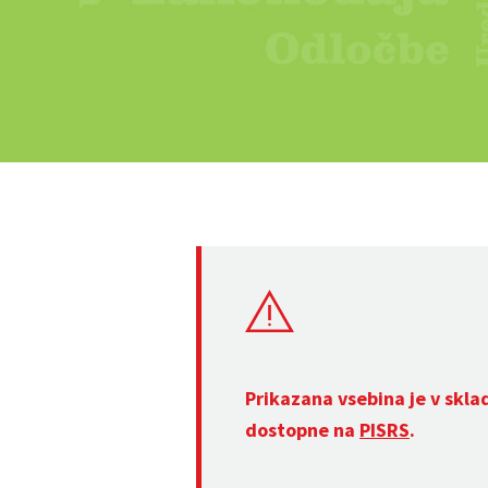
Prikazana vsebina je v skla
dostopne na
PISRS
.