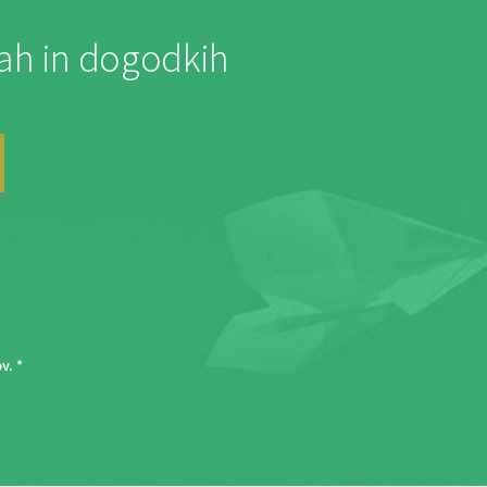
jah in dogodkih
ov
. *