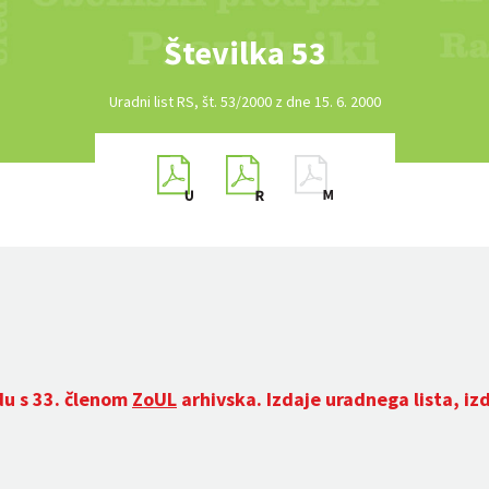
Številka 53
Uradni list RS, št. 53/2000 z dne 15. 6. 2000
du s 33. členom
ZoUL
arhivska. Izdaje uradnega lista, iz