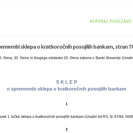
KOPIRAJ POVEZAVO
remembi sklepa o kratkoročnih posojilih bankam, stran 7
. člena, 30. člena in drugega odstavka 20. člena zakona o Banki Slovenije (Uradni l
S K L E P
o spremembi sklepa o kratkoročnih posojilih bankam
1
ek 1. točke sklepa o kratkoročnih posojilih bankam (Uradni list RS, št. 67/94, 50/95
2