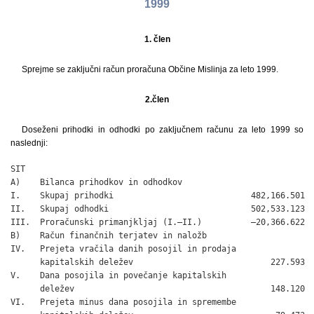
1999
1. člen
Sprejme se zaključni račun proračuna Občine Mislinja za leto 1999.
2.člen
Doseženi prihodki in odhodki po zaključnem računu za leto 1999 so
naslednji:
SIT

A)    Bilanca prihodkov in odhodkov

I.    Skupaj prihodki                            482,166.501

II.   Skupaj odhodki                             502,533.123

III.  Proračunski primanjkljaj (I.–II.)          –20,366.622

B)    Račun finančnih terjatev in naložb

IV.   Prejeta vračila danih posojil in prodaja

      kapitalskih deležev                            227.593

V.    Dana posojila in povečanje kapitalskih

      deležev                                        148.120

VI.   Prejeta minus dana posojila in spremembe
