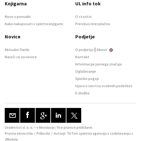
Knjigarna
UL info tok
Novo v ponudbi
O storitvi
Kako nakupovati v spletni knjigarni
Preizkusi brezplačno
Novice
Podjetje
|
Aktualni članki
O podjetju
About
Naroči se na novice
Kontakt
Informacije javnega značaja
Oglaševanje
Splošni pogoji
Izjava o varstvu osebnih podatkov
E-dražbe
Uradni list d. o. o. – v likvidaciji / Vse pravice pridržane.
Pravna obvestila
/
Piškotki
/ Avtorji:
TriTim spletna agencija
v sodelovanju z
2Mobile