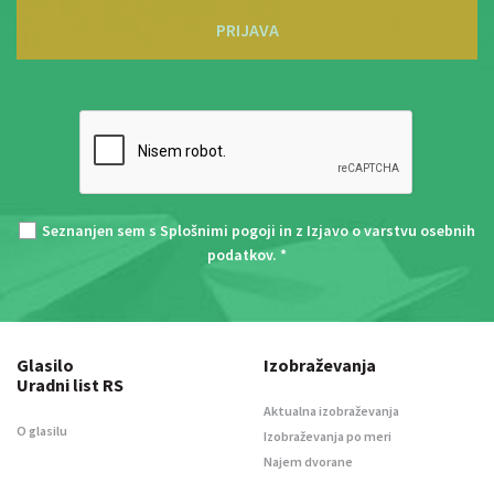
PRIJAVA
Seznanjen sem s
Splošnimi pogoji
in z
Izjavo o varstvu osebnih
podatkov
. *
Glasilo
Izobraževanja
Uradni list RS
Aktualna izobraževanja
O glasilu
Izobraževanja po meri
Najem dvorane