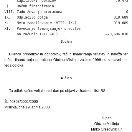
      kapitalskih deležev                             79.473

C)    Račun financiranja

VIII. Zadolževanje proračuna                               0

IX.   Odplačilo dolga                                319.689

X.    Neto zadolževanje (VIII.–IX.)                 –319.689

XI.   Povečanje (zmanjšanje) sredstev

      na računih (VII.–X.)                       –20,606.838
3. člen
Bilanca prihodkov in odhodkov, račun financiranja terjatev in naložb ter
račun financiranja proračuna Občine Mislinja za leto 1999 so sestavni del
tega odloka.
4. člen
Ta odlok začne veljati osmi dan po objavi v Uradnem listi RS.
Št. 40303/0001/2000
Mislinja, dne 19. aprila 2000.
Župan
Občine Mislinja
Mirko Grešovnik l. r.