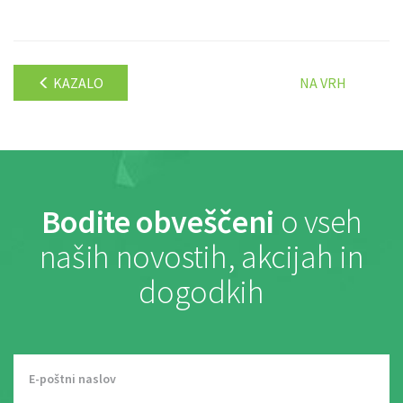
KAZALO
NA VRH
Bodite obveščeni
o vseh
naših novostih, akcijah in
dogodkih