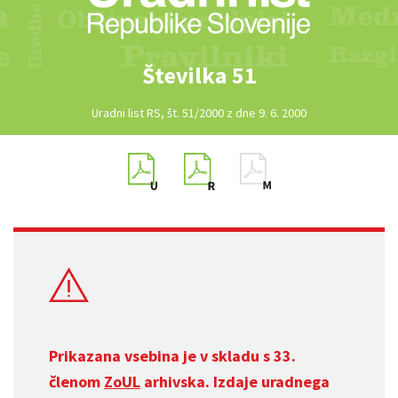
Številka 51
Uradni list RS, št. 51/2000 z dne 9. 6. 2000
Prikazana vsebina je v skladu s 33.
členom
ZoUL
arhivska. Izdaje uradnega