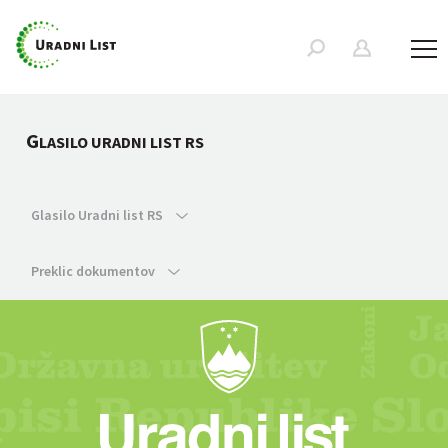
G
LASILO URADNI LIST RS
Glasilo Uradni list RS
Preklic dokumentov