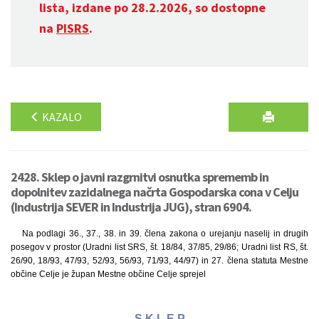
lista, izdane po 28.2.2026, so dostopne
na
PISRS
.
KAZALO
2428. Sklep o javni razgrnitvi osnutka sprememb in
dopolnitev zazidalnega načrta Gospodarska cona v Celju
(Industrija SEVER in Industrija JUG), stran 6904.
Na podlagi 36., 37., 38. in 39. člena zakona o urejanju naselij in drugih
posegov v prostor (Uradni list SRS, št. 18/84, 37/85, 29/86; Uradni list RS, št.
26/90, 18/93, 47/93, 52/93, 56/93, 71/93, 44/97) in 27. člena statuta Mestne
občine Celje je župan Mestne občine Celje sprejel
S K L E P