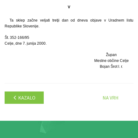
V
Ta sklep začne veljati tretji dan od dneva objave v Uradnem listu
Republike Slovenije.
Št. 352-166/95
Celje, dne 7. junija 2000.
Župan
Mestne občine Celje
Bojan Šrot l. r.
KAZALO
NA VRH