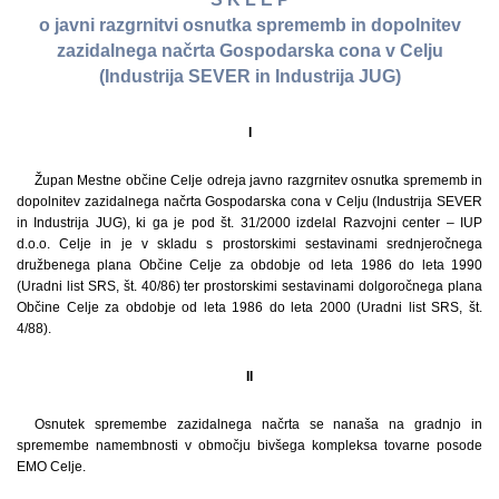
o javni razgrnitvi osnutka sprememb in dopolnitev
zazidalnega načrta Gospodarska cona v Celju
(Industrija SEVER in Industrija JUG)
I
Župan Mestne občine Celje odreja javno razgrnitev osnutka sprememb in
dopolnitev zazidalnega načrta Gospodarska cona v Celju (Industrija SEVER
in Industrija JUG), ki ga je pod št. 31/2000 izdelal Razvojni center – IUP
d.o.o. Celje in je v skladu s prostorskimi sestavinami srednjeročnega
družbenega plana Občine Celje za obdobje od leta 1986 do leta 1990
(Uradni list SRS, št. 40/86) ter prostorskimi sestavinami dolgoročnega plana
Občine Celje za obdobje od leta 1986 do leta 2000 (Uradni list SRS, št.
4/88).
II
Osnutek spremembe zazidalnega načrta se nanaša na gradnjo in
spremembe namembnosti v območju bivšega kompleksa tovarne posode
EMO Celje.