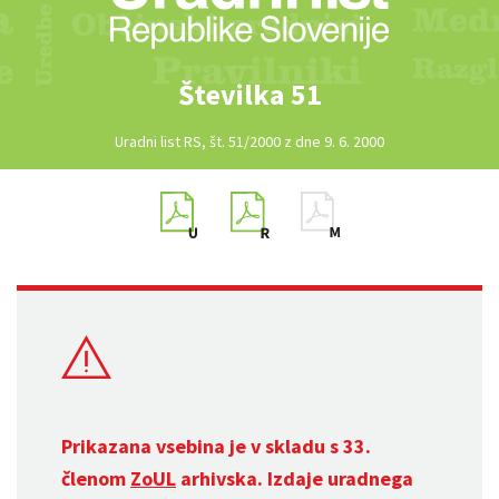
Številka 51
Uradni list RS, št. 51/2000 z dne 9. 6. 2000
Prikazana vsebina je v skladu s 33.
členom
ZoUL
arhivska. Izdaje uradnega