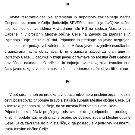
III
Javna razgrnitev osnutka sprememb in dopolnitev zazidalnega načrta
Gospodarska cona v Celju (Industrija SEVER in Industrija JUG) se začne
tretji dan od objave sklepa v Uradnem listu RS na sedežu Mestne četrti
Gaberje in v prostorih Mestne občine Celje na Zavodu za planiranje in
izgradnjo Celje ter traja 30 dni. Pripombe in predloge na javno razgrnjeni
osnutek lahko podajo vsi zainteresirani. V času javne razgrnitve osnutka bo
organizirana javna obravnava, ki jo organizira Zavod za planiranje in
izgradnjo Celje. O datumu in kraju javne obravnave bo Mestna četrt Gaberje
obveščena naknadno. O pričetku in trajanju javne razgrnitve osnutka in o
času javne razgrnitve mora mestna četrt na primeren način obvestiti krajane.
IV
V petnajstih dneh po preteku javne razgrnitve mora pristojni organ mestne
četrti posredovati pripombe in svoja stališča županu Mestne občine Celje. Če
v tem roku pripomb ni, se šteje, da se mestna četrt strinja z osnutkom.
Pripombe in stališča iz prejšnjega odstavka ter druge pripombe in predloge,
ki so jih podale fizične ali pravne osebe, se pošljejo županu Mestne občine
Celje. Le-ta zavzame do njih stališče, ki ga posreduje v potrditev Mestnemu
svetu mestne občine Celje.