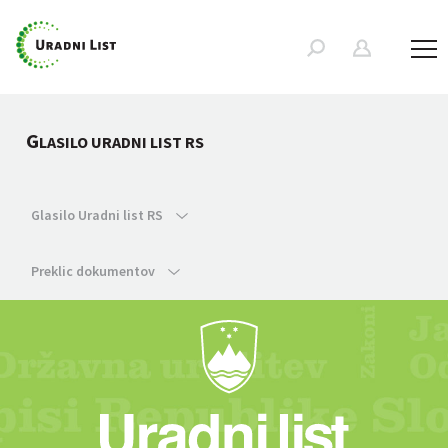
G
LASILO URADNI LIST RS
Glasilo Uradni list RS
Preklic dokumentov