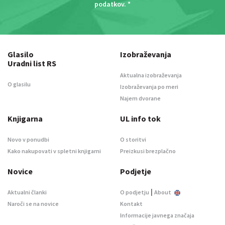
podatkov
. *
Glasilo
Izobraževanja
Uradni list RS
Aktualna izobraževanja
O glasilu
Izobraževanja po meri
Najem dvorane
Knjigarna
UL info tok
Novo v ponudbi
O storitvi
Kako nakupovati v spletni knjigarni
Preizkusi brezplačno
Novice
Podjetje
|
Aktualni članki
O podjetju
About
Naroči se na novice
Kontakt
Informacije javnega značaja