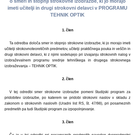
o smeri in stopnji strokovne izobrazbe, ki jo morajo
imeti učitelji in drugi strokovni delavci v PROGRAMU
TEHNIK OPTIK
1. člen
Ta odredba določa smer in stopnjo strokovne izobrazbe, ki jo morajo imeti
učitelji strokovnoteoretičnih predmetov, učitelji praktičnega pouka in veščin in
drugi strokovni delavci, ki z njimi sodelujejo pri izvajanju strokovnih nalog v
izobraževalnem programu srednje tehniškega in drugega strokovnega
izobraževanja – TEHNIK OPTIK.
2. člen
V tej odredbi smer strokovne izobrazbe pomeni študijski program za
pridobitev izobrazbe, po katerem se pridobi strokovni naslov v skladu z
zakonom o strokovnih naslovih (Uradni list RS, št. 47/98), pri posameznih
predmetih pa tudi študijski program za izpopolnjevanje.
3. člen
Če je v tej odredbi pri posameznih predmetih naveden dvopredmetni