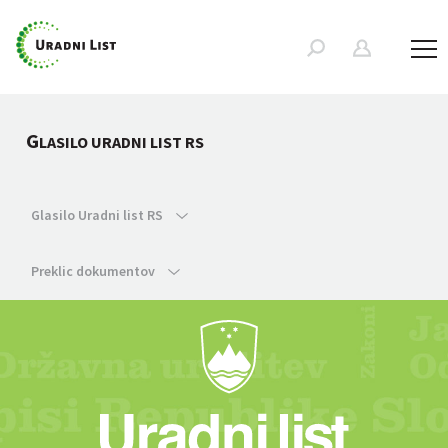
G
LASILO URADNI LIST RS
Glasilo Uradni list RS
Preklic dokumentov