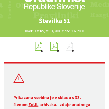
Številka 51
Uradni list RS, št. 51/2000 z dne 9. 6. 2000
Prikazana vsebina je v skladu s 33.
členom
ZoUL
arhivska. Izdaje uradnega