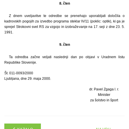
8. člen
Z dnem uveljavitve te odredbe se prenehajo uporabljati določila o
kadrovskih pogojih za izvedbo programa steklar IV/11 (poklic: optik), ki ga je
sprejel Strokovni svet RS za vzgojo in izobraževanje na 17. seji z dne 23. 5.
1991.
9. člen
Ta odredba začne veljati naslednji dan po objavi v Uradnem listu
Republike Slovenije.
Št. 011-0093/2000
Ljubljana, dne 29. maja 2000.
dr. Pavel Zgaga l. r.
Minister
za šolstvo in šport