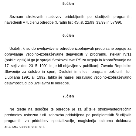
5. člen
Seznam strokovnih naslovov pridobljenih po študijskih programih,
navedenih v 4. členu odredbe (Uradni list RS, št. 22/99, 33/99 in 57/99).
6. člen
Učitelji, ki so do uveljavitve te odredbe izpolnjevali predpisane pogoje za
opravljanje vzgojno-izobraževalne dejavnosti v programu, steklar IV/11
(poklic: optik) ki ga je sprejel Strokovni svet RS za vzgojo in izobraževanje na
17. seji z dne 23. 5. 1991 in je bil objavljen v publikaciji Zavoda Republike
Slovenije za šolstvo in šport, Dveletni in triletni programi poklicnih šol,
Ljubljana 1991 ali 1992, lahko še naprej opravljajo vzgojno-izobraževalno
dejavnost tudi po uveljavitvi te odredbe.
7. člen
Ne glede na določbe te odredbe je za učitelje strokovnoteoretičnih
predmetov ustrezna tudi izobrazba pridobljena po podiplomskih študijskih
programih za pridobitev specializacije, magisterija oziroma doktorata
znanosti ustrezne smeri.