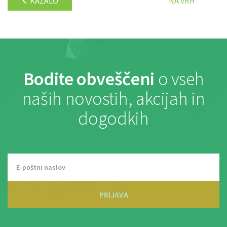
KAZALO
NA VRH
Bodite obveščeni
o vseh
naših novostih, akcijah in
dogodkih
PRIJAVA