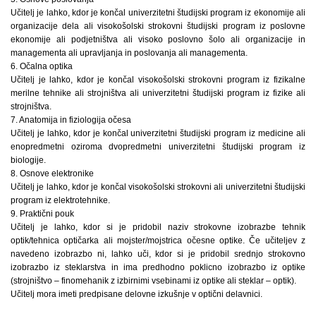
Učitelj je lahko, kdor je končal univerzitetni študijski program iz ekonomije ali
organizacije dela ali visokošolski strokovni študijski program iz poslovne
ekonomije ali podjetništva ali visoko poslovno šolo ali organizacije in
managementa ali upravljanja in poslovanja ali managementa.
6. Očalna optika
Učitelj je lahko, kdor je končal visokošolski strokovni program iz fizikalne
merilne tehnike ali strojništva ali univerzitetni študijski program iz fizike ali
strojništva.
7. Anatomija in fiziologija očesa
Učitelj je lahko, kdor je končal univerzitetni študijski program iz medicine ali
enopredmetni oziroma dvopredmetni univerzitetni študijski program iz
biologije.
8. Osnove elektronike
Učitelj je lahko, kdor je končal visokošolski strokovni ali univerzitetni študijski
program iz elektrotehnike.
9. Praktični pouk
Učitelj je lahko, kdor si je pridobil naziv strokovne izobrazbe tehnik
optik/tehnica optičarka ali mojster/mojstrica očesne optike. Če učiteljev z
navedeno izobrazbo ni, lahko uči, kdor si je pridobil srednjo strokovno
izobrazbo iz steklarstva in ima predhodno poklicno izobrazbo iz optike
(strojništvo – finomehanik z izbirnimi vsebinami iz optike ali steklar – optik).
Učitelj mora imeti predpisane delovne izkušnje v optični delavnici.