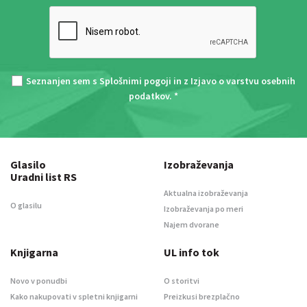
Seznanjen sem s
Splošnimi pogoji
in z
Izjavo o varstvu osebnih
podatkov
. *
Glasilo
Izobraževanja
Uradni list RS
Aktualna izobraževanja
O glasilu
Izobraževanja po meri
Najem dvorane
Knjigarna
UL info tok
Novo v ponudbi
O storitvi
Kako nakupovati v spletni knjigarni
Preizkusi brezplačno