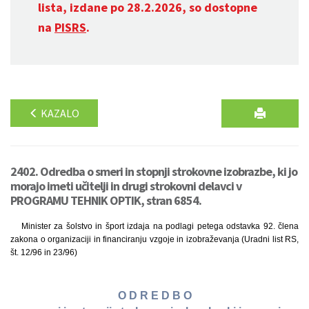
lista, izdane po 28.2.2026, so dostopne
na
PISRS
.
KAZALO
2402. Odredba o smeri in stopnji strokovne izobrazbe, ki jo
morajo imeti učitelji in drugi strokovni delavci v
PROGRAMU TEHNIK OPTIK, stran 6854.
Minister za šolstvo in šport izdaja na podlagi petega odstavka 92. člena
zakona o organizaciji in financiranju vzgoje in izobraževanja (Uradni list RS,
št. 12/96 in 23/96)
O D R E D B O