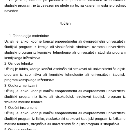
študijski program, je ta ustrezen ne glede na to, na katerem mestu je predmet
naveden.
4. člen
1. Tehnologija materialov
Učitelj je lahko, kdor je končal enopredmetni ali dvopredmetni univerzitetni
študijski program iz kemije ali visokošolski strokovni oziroma univerzitetni
študijski program iz kemijske tehnologije ali univerzitetni študijski program
kemijskega inženirstva.
2. Osnove tehnike
Učitelj je lahko, kdor je končal visokošolski strokovni ali univerzitetni študijski
program iz strojništva ali kemijske tehnologije ali univerzitetni študijski
program kemijskega inženirstva.
3. Optika z meritvami
Učitelj je lahko, kdor je končal enopredmetni ali dvopredmetni univerzitetni
študijski program iz fizike ali visokošolski strokovni študijski program iz
fizikalne merilne tehnike.
4. Optični instrumenti
Učitelj je lahko, kdor je končal enopredmetni ali dvopredmetni univerzitetni
študijski program iz fizike, visokošolski strokovni študijski program iz fizikalne
merilne tehnike, strojništva ali univerzitetni študijski program iz strojništva.
5. Osnove poslovanja