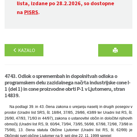
lista, izdane po 28.2.2026, so dostopne
na
PISRS
.
KAZALO
4743. Odlok o spremembah in dopolnitvah odloka o
programskem delu zazidalnega načrta industrijske cone I-
1 (del 1) in cone proizvodne obrti P-1 v Ljutomeru, stran
14839.
Na podlagi 39. in 43. člena zakona o urejanju naselij in drugih posegov v
prostor (Uradni list SRS, št. 18/84, 37/85, 29/86, 43/89 ter Uradni list RS, št.
26/90, 47/93, 71/93 in 44/97), zakona o ustanovitvi občin in določitvi njihovih
območij (Uradni list RS, št. 60/94, 73/94, 73/95, 56/98, 67/98, 72/98, 73/98 in
75/98), 13. člena statuta Občine Ljutomer (Uradni list RS, št. 62/99) je
Občinski svet občine Ljutomer na 9. seji dne 22. 11. 1999 sprejel