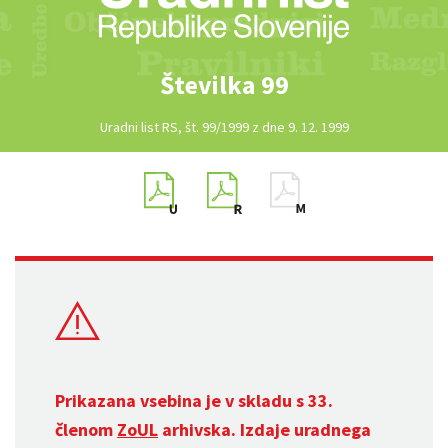
Številka 99
Uradni list RS, št. 99/1999 z dne 9. 12. 1999
Prikazana vsebina je v skladu s 33.
členom
ZoUL
arhivska. Izdaje uradnega