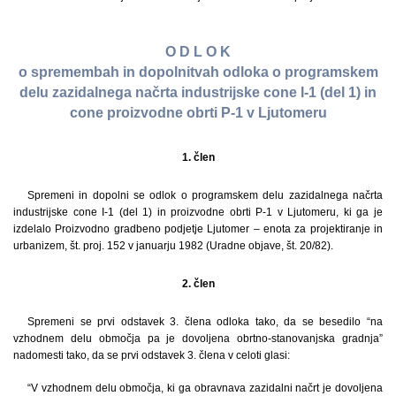
O D L O K
o spremembah in dopolnitvah odloka o programskem
delu zazidalnega načrta industrijske cone I-1 (del 1) in
cone proizvodne obrti P-1 v Ljutomeru
1. člen
Spremeni in dopolni se odlok o programskem delu zazidalnega načrta
industrijske cone I-1 (del 1) in proizvodne obrti P-1 v Ljutomeru, ki ga je
izdelalo Proizvodno gradbeno podjetje Ljutomer – enota za projektiranje in
urbanizem, št. proj. 152 v januarju 1982 (Uradne objave, št. 20/82).
2. člen
Spremeni se prvi odstavek 3. člena odloka tako, da se besedilo “na
vzhodnem delu območja pa je dovoljena obrtno-stanovanjska gradnja”
nadomesti tako, da se prvi odstavek 3. člena v celoti glasi:
“V vzhodnem delu območja, ki ga obravnava zazidalni načrt je dovoljena