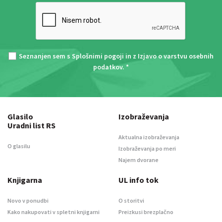
Seznanjen sem s
Splošnimi pogoji
in z
Izjavo o varstvu osebnih
podatkov
. *
Glasilo
Izobraževanja
Uradni list RS
Aktualna izobraževanja
O glasilu
Izobraževanja po meri
Najem dvorane
Knjigarna
UL info tok
Novo v ponudbi
O storitvi
Kako nakupovati v spletni knjigarni
Preizkusi brezplačno