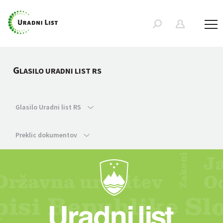
G
LASILO URADNI LIST RS
Glasilo Uradni list RS
Preklic dokumentov