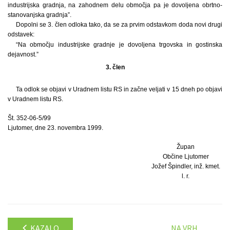
industrijska gradnja, na zahodnem delu območja pa je dovoljena obrtno-
stanovanjska gradnja”.
Dopolni se 3. člen odloka tako, da se za prvim odstavkom doda novi drugi
odstavek:
“Na območju industrijske gradnje je dovoljena trgovska in gostinska
dejavnost.”
3. člen
Ta odlok se objavi v Uradnem listu RS in začne veljati v 15 dneh po objavi
v Uradnem listu RS.
Št. 352-06-5/99
Ljutomer, dne 23. novembra 1999.
Župan
Občine Ljutomer
Jožef Špindler, inž. kmet.
l. r.
KAZALO
NA VRH