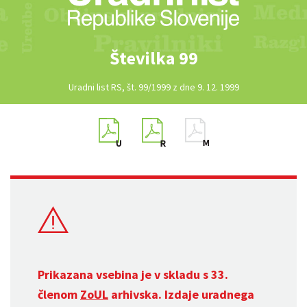
Številka 99
Uradni list RS, št. 99/1999 z dne 9. 12. 1999
Prikazana vsebina je v skladu s 33.
členom
ZoUL
arhivska. Izdaje uradnega