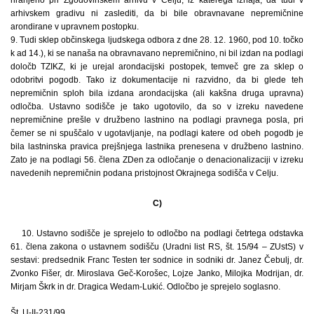
arhivskem gradivu ni zaslediti, da bi bile obravnavane nepremičnine
arondirane v upravnem postopku.
9. Tudi sklep občinskega ljudskega odbora z dne 28. 12. 1960, pod 10. točko
k ad 14.), ki se nanaša na obravnavano nepremičnino, ni bil izdan na podlagi
določb TZIKZ, ki je urejal arondacijski postopek, temveč gre za sklep o
odobritvi pogodb. Tako iz dokumentacije ni razvidno, da bi glede teh
nepremičnin sploh bila izdana arondacijska (ali kakšna druga upravna)
odločba. Ustavno sodišče je tako ugotovilo, da so v izreku navedene
nepremičnine prešle v družbeno lastnino na podlagi pravnega posla, pri
čemer se ni spuščalo v ugotavljanje, na podlagi katere od obeh pogodb je
bila lastninska pravica prejšnjega lastnika prenesena v družbeno lastnino.
Zato je na podlagi 56. člena ZDen za odločanje o denacionalizaciji v izreku
navedenih nepremičnin podana pristojnost Okrajnega sodišča v Celju.
C)
10. Ustavno sodišče je sprejelo to odločbo na podlagi četrtega odstavka
61. člena zakona o ustavnem sodišču (Uradni list RS, št. 15/94 – ZUstS) v
sestavi: predsednik Franc Testen ter sodnice in sodniki dr. Janez Čebulj, dr.
Zvonko Fišer, dr. Miroslava Geč-Korošec, Lojze Janko, Milojka Modrijan, dr.
Mirjam Škrk in dr. Dragica Wedam-Lukić. Odločbo je sprejelo soglasno.
Št. U-II-231/99