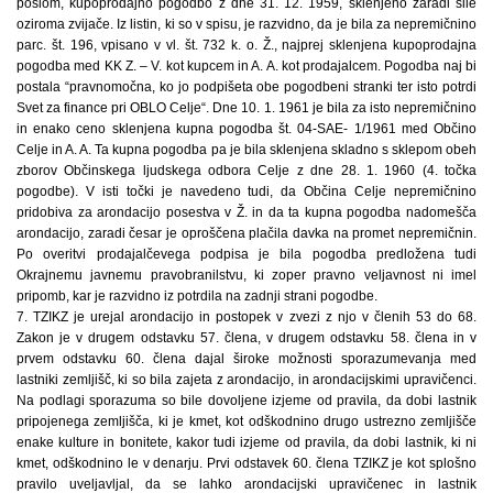
poslom, kupoprodajno pogodbo z dne 31. 12. 1959, sklenjeno zaradi sile
oziroma zvijače. Iz listin, ki so v spisu, je razvidno, da je bila za nepremičnino
parc. št. 196, vpisano v vl. št. 732 k. o. Ž., najprej sklenjena kupoprodajna
pogodba med KK Z. – V. kot kupcem in A. A. kot prodajalcem. Pogodba naj bi
postala “pravnomočna, ko jo podpišeta obe pogodbeni stranki ter isto potrdi
Svet za finance pri OBLO Celje“. Dne 10. 1. 1961 je bila za isto nepremičnino
in enako ceno sklenjena kupna pogodba št. 04-SAE- 1/1961 med Občino
Celje in A. A. Ta kupna pogodba pa je bila sklenjena skladno s sklepom obeh
zborov Občinskega ljudskega odbora Celje z dne 28. 1. 1960 (4. točka
pogodbe). V isti točki je navedeno tudi, da Občina Celje nepremičnino
pridobiva za arondacijo posestva v Ž. in da ta kupna pogodba nadomešča
arondacijo, zaradi česar je oproščena plačila davka na promet nepremičnin.
Po overitvi prodajalčevega podpisa je bila pogodba predložena tudi
Okrajnemu javnemu pravobranilstvu, ki zoper pravno veljavnost ni imel
pripomb, kar je razvidno iz potrdila na zadnji strani pogodbe.
7. TZIKZ je urejal arondacijo in postopek v zvezi z njo v členih 53 do 68.
Zakon je v drugem odstavku 57. člena, v drugem odstavku 58. člena in v
prvem odstavku 60. člena dajal široke možnosti sporazumevanja med
lastniki zemljišč, ki so bila zajeta z arondacijo, in arondacijskimi upravičenci.
Na podlagi sporazuma so bile dovoljene izjeme od pravila, da dobi lastnik
pripojenega zemljišča, ki je kmet, kot odškodnino drugo ustrezno zemljišče
enake kulture in bonitete, kakor tudi izjeme od pravila, da dobi lastnik, ki ni
kmet, odškodnino le v denarju. Prvi odstavek 60. člena TZIKZ je kot splošno
pravilo uveljavljal, da se lahko arondacijski upravičenec in lastnik