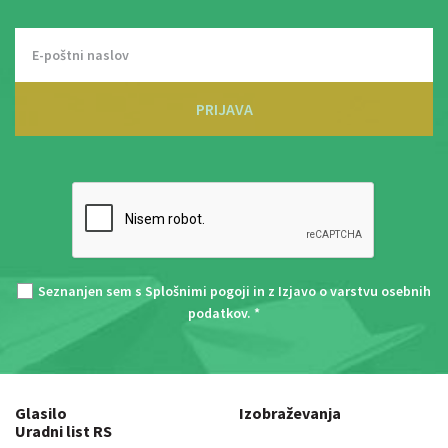
PRIJAVA
Seznanjen sem s
Splošnimi pogoji
in z
Izjavo o varstvu osebnih
podatkov
. *
Glasilo
Izobraževanja
Uradni list RS