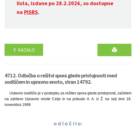
lista, izdane po 28.2.2026, so dostopne
na
PISRS
.
KAZALO
4712. Odločba o rešitvi spora glede pristojnosti med
sodiščem in upravno enoto, stran 14792.
Ustavno sodišče je v postopku za rešitev spora glede pristojnosti, začetem
na zahtevo Upravne enote Celje in na pobudo A. A. iz Ž. na seji dne 18.
novembra 1999
o d l o č i l o: