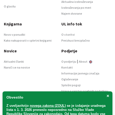
Aktualna izobraževanja
O glasilu
Izobraževanja po meri
Najem dvorane
Knjigarna
UL info tok
Novo v ponudbi
O storitvi
Kako nakupovati v spletni knjigarni
Preizkusi brezplačno
Novice
Podjetje
|
Aktualni članki
O podjetju
About
Naroči se na novice
Kontakt
Informacije javnega značaja
Oglaševanje
Splošni pogoji
Izjava o varstvu osebnih podatkov
×
E-dražbe
Obvestilo
Z uveljavitvijo
novega zakona (ZOUL)
se je
izdajanje uradnega
lista s 1. 3. 2026 preneslo
neposredno
na Službo Vlade
Republike Slovenije za zakonodajo
. Od tega datuma bodo vse