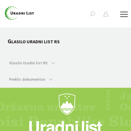
G
LASILO URADNI LIST RS
Glasilo Uradni list RS
Preklic dokumentov