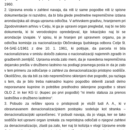
1960.
2. Upravna enota v zahtevi navaja, da niti iz same pogodbe niti iz spisne
dokumentacije ni razvidno, da bi bila glede predmetne nepremičnine izdana
arondacijska ali druga upravna odločba. V arhivskem gradivu, hranjenem pri
Zgodovinskem arhivu v Celju, ki ga je upravni organ pregledal, naj bi ne bilo
dokumenta, ki bi verodostojno opredeljeval, kje lokacijsko naj bi se
arondacije izvajale. V spisu, ki je hranjen pri upravnem organu, pa je
odločba komisije za nacionalizacijo Občinskega ljudskega odbora Celje št.
04-SAE-1/1961 z dne 10. 1. 1961, ki potrjuje, da parcela ni bila
nacionalizirana v smislu določb zakona o nacionalizaciji najemnih zgradb in
gradbenih zemljišč. Upravna enota zato meni, da je navedena nepremičnina
dejansko prešla v družbeno lastnino na podlagi pravnega posla in da je zato
v tem primeru za odločanje o zahtevi za denacionalizacijo pristojno sodišče.
Okoliščino, da sta bili za isto nepremičnino sklenjeni dve pogodbi, pa razlaga
s tem, da je bilo treba naknadno kupno pogodbo skleniti zaradi delno
neporavnane kupnine in potrditve predhodno sklenjene pogodbe s strani
OLO Z. in ker KG U. (kupec po prvi pogodbi) “ni imelo statusa za prenos
lastništva v družbeno lastnino“.
3. Pobudo za rešitev spora o pristojnosti je vložil tudi A. A., ki v
obravnavanem denacionalizacijskem postopku sodeluje kot stranka –
denacionalizacijski upravičenec. V pobudi navaja, da jo vlaga, ker se tako
sodišče kot upravni organ izrekata za nepristojna odločati o njegovi zahtevi
za denacionalizacijo, zlasti pa zato, ker naj bi kolizija v vlogi Upravne enote