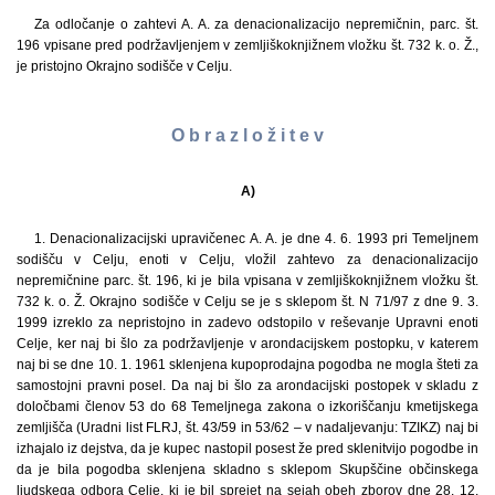
Za odločanje o zahtevi A. A. za denacionalizacijo nepremičnin, parc. št.
196 vpisane pred podržavljenjem v zemljiškoknjižnem vložku št. 732 k. o. Ž.,
je pristojno Okrajno sodišče v Celju.
O b r a z l o ž i t e v
A)
1. Denacionalizacijski upravičenec A. A. je dne 4. 6. 1993 pri Temeljnem
sodišču v Celju, enoti v Celju, vložil zahtevo za denacionalizacijo
nepremičnine parc. št. 196, ki je bila vpisana v zemljiškoknjižnem vložku št.
732 k. o. Ž. Okrajno sodišče v Celju se je s sklepom št. N 71/97 z dne 9. 3.
1999 izreklo za nepristojno in zadevo odstopilo v reševanje Upravni enoti
Celje, ker naj bi šlo za podržavljenje v arondacijskem postopku, v katerem
naj bi se dne 10. 1. 1961 sklenjena kupoprodajna pogodba ne mogla šteti za
samostojni pravni posel. Da naj bi šlo za arondacijski postopek v skladu z
določbami členov 53 do 68 Temeljnega zakona o izkoriščanju kmetijskega
zemljišča (Uradni list FLRJ, št. 43/59 in 53/62 – v nadaljevanju: TZIKZ) naj bi
izhajalo iz dejstva, da je kupec nastopil posest že pred sklenitvijo pogodbe in
da je bila pogodba sklenjena skladno s sklepom Skupščine občinskega
ljudskega odbora Celje, ki je bil sprejet na sejah obeh zborov dne 28. 12.