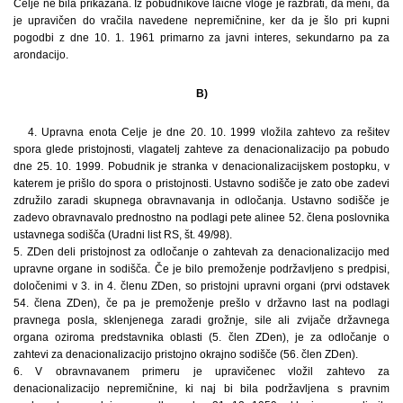
Celje ne bila prikazana. Iz pobudnikove laične vloge je razbrati, da meni, da
je upravičen do vračila navedene nepremičnine, ker da je šlo pri kupni
pogodbi z dne 10. 1. 1961 primarno za javni interes, sekundarno pa za
arondacijo.
B)
4. Upravna enota Celje je dne 20. 10. 1999 vložila zahtevo za rešitev
spora glede pristojnosti, vlagatelj zahteve za denacionalizacijo pa pobudo
dne 25. 10. 1999. Pobudnik je stranka v denacionalizacijskem postopku, v
katerem je prišlo do spora o pristojnosti. Ustavno sodišče je zato obe zadevi
združilo zaradi skupnega obravnavanja in odločanja. Ustavno sodišče je
zadevo obravnavalo prednostno na podlagi pete alinee 52. člena poslovnika
ustavnega sodišča (Uradni list RS, št. 49/98).
5. ZDen deli pristojnost za odločanje o zahtevah za denacionalizacijo med
upravne organe in sodišča. Če je bilo premoženje podržavljeno s predpisi,
določenimi v 3. in 4. členu ZDen, so pristojni upravni organi (prvi odstavek
54. člena ZDen), če pa je premoženje prešlo v državno last na podlagi
pravnega posla, sklenjenega zaradi grožnje, sile ali zvijače državnega
organa oziroma predstavnika oblasti (5. člen ZDen), je za odločanje o
zahtevi za denacionalizacijo pristojno okrajno sodišče (56. člen ZDen).
6. V obravnavanem primeru je upravičenec vložil zahtevo za
denacionalizacijo nepremičnine, ki naj bi bila podržavljena s pravnim