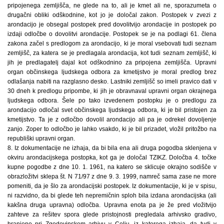
pripojenega zemljišča, ne glede na to, ali je kmet ali ne, sporazumeta o
drugačni obliki odškodnine, kot jo je določal zakon. Postopek v zvezi z
arondacijo je obsegal postopek pred dovolitvijo arondacije in postopek po
izdaji odločbe o dovolitvi arondacije. Postopek se je na podlagi 61. člena
zakona začel s predlogom za arondacijo, ki je moral vsebovati tudi seznam
zemljišč, za katera se je predlagala arondacija, kot tudi seznam zemljišč, ki
jih je predlagatelj dajal kot odškodnino za pripojena zemljišča. Upravni
organ občinskega ljudskega odbora za kmetijstvo je moral predlog brez
odlašanja nabiti na razglasno desko. Lastniki zemljišč so imeli pravico dati v
30 dneh k predlogu pripombe, ki jih je obravnaval upravni organ okrajnega
ljudskega odbora. Šele po tako izvedenem postopku je o predlogu za
arondacijo odločal svet občinskega ljudskega odbora, ki je bil pristojen za
kmetijstvo. Ta je z odločbo dovolil arondacijo ali pa je odrekel dovoljenje
zanjo. Zoper to odločbo je lahko vsakdo, ki je bil prizadet, vložil pritožbo na
republiški upravni organ.
8. Iz dokumentacije ne izhaja, da bi bila ena ali druga pogodba sklenjena v
okviru arondacijskega postopka, kot ga je določal TZIKZ. Določba 4. točke
kupne pogodbe z dne 10. 1. 1961, na katero se sklicuje okrajno sodišče v
obrazložitvi sklepa št. N 71/97 z dne 9. 3. 1999, namreč sama zase ne more
pomeniti, da je šlo za arondacijski postopek. Iz dokumentacije, ki je v spisu,
ni razvidno, da bi glede teh nepremičnin sploh bila izdana arondacijska (ali
kakšna druga upravna) odločba. Upravna enota pa je že pred vložitvijo
zahteve za rešitev spora glede pristojnosti pregledala arhivsko gradivo,
hranjeno pri Zgodovinskem arhivu v Celju, iz katerega izhaja, da tudi v