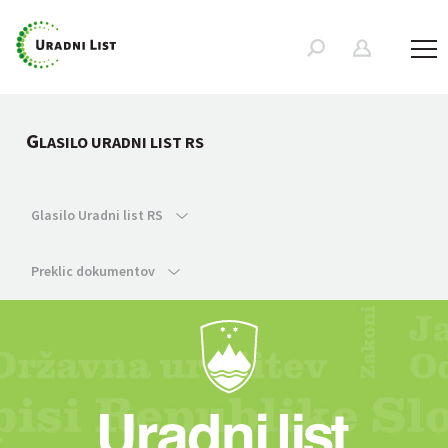
G
LASILO URADNI LIST RS
Glasilo Uradni list RS
Preklic dokumentov