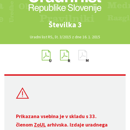
Številka 3
Uradni list RS, št. 3/2015 z dne 16. 1. 2015
Prikazana vsebina je v skladu s 33.
členom
ZoUL
arhivska. Izdaje uradnega