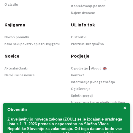
O glasilu
Izobraževanja po meri
Najem dvorane
Knjigarna
UL info tok
Novo v ponudbi
O storitvi
Kako nakupovati v spletni knjigarni
Preizkusi brezplačno
Novice
Podjetje
|
Aktualni članki
O podjetju
About
Naroči se na novice
Kontakt
Informacije javnega značaja
Oglaševanje
Splošni pogoji
Izjava o varstvu osebnih podatkov
×
E-dražbe
Obvestilo
Z uveljavitvijo
novega zakona (ZOUL)
se je
izdajanje uradnega
lista s 1. 3. 2026 preneslo
neposredno
na Službo Vlade
Republike Slovenije za zakonodajo
. Od tega datuma bodo vse