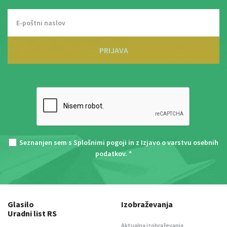
PRIJAVA
Seznanjen sem s
Splošnimi pogoji
in z
Izjavo o varstvu osebnih
podatkov
. *
Glasilo
Izobraževanja
Uradni list RS
Aktualna izobraževanja