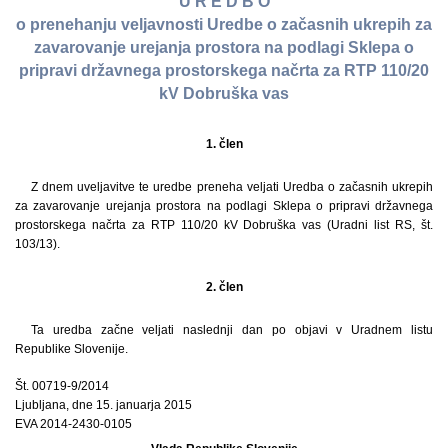
U R E D B O
o prenehanju veljavnosti Uredbe o začasnih ukrepih za
zavarovanje urejanja prostora na podlagi Sklepa o
pripravi državnega prostorskega načrta za RTP 110/20
kV Dobruška vas
1. člen
Z dnem uveljavitve te uredbe preneha veljati Uredba o začasnih ukrepih
za zavarovanje urejanja prostora na podlagi Sklepa o pripravi državnega
prostorskega načrta za RTP 110/20 kV Dobruška vas (Uradni list RS, št.
103/13).
2. člen
Ta uredba začne veljati naslednji dan po objavi v Uradnem listu
Republike Slovenije.
Št. 00719-9/2014
Ljubljana, dne 15. januarja 2015
EVA 2014-2430-0105