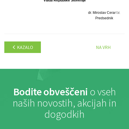
Vlada Republike Slovenije
dr. Miroslav Cerar l.r.
Predsednik
KAZALO
NA VRH
Bodite obveščeni
o vseh
naših novostih, akcijah in
dogodkih