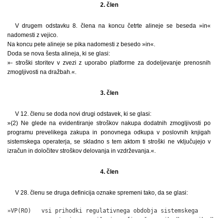
2. člen
V drugem odstavku 8. člena na koncu četrte alineje se beseda »in«
nadomesti z vejico.
Na koncu pete alineje se pika nadomesti z besedo »in«.
Doda se nova šesta alineja, ki se glasi:
»- stroški storitev v zvezi z uporabo platforme za dodeljevanje prenosnih
zmogljivosti na dražbah.«.
3. člen
V 12. členu se doda novi drugi odstavek, ki se glasi:
»(2) Ne glede na evidentiranje stroškov nakupa dodatnih zmogljivosti po
programu prevelikega zakupa in ponovnega odkupa v poslovnih knjigah
sistemskega operaterja, se skladno s tem aktom ti stroški ne vključujejo v
izračun in določitev stroškov delovanja in vzdrževanja.«.
4. člen
V 28. členu se druga definicija oznake spremeni tako, da se glasi:
»VP(RO)   vsi prihodki regulativnega obdobja sistemskega
