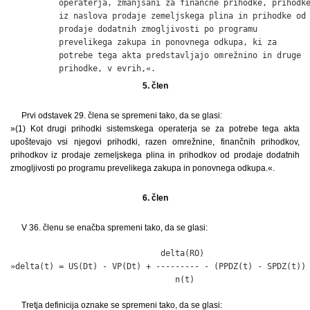
          operaterja, zmanjšani za finančne prihodke, prihodke
          iz naslova prodaje zemeljskega plina in prihodke od

          prodaje dodatnih zmogljivosti po programu

          prevelikega zakupa in ponovnega odkupa, ki za

          potrebe tega akta predstavljajo omrežnino in druge

          prihodke, v evrih,«.
5. člen
Prvi odstavek 29. člena se spremeni tako, da se glasi:
»(1) Kot drugi prihodki sistemskega operaterja se za potrebe tega akta
upoštevajo vsi njegovi prihodki, razen omrežnine, finančnih prihodkov,
prihodkov iz prodaje zemeljskega plina in prihodkov od prodaje dodatnih
zmogljivosti po programu prevelikega zakupa in ponovnega odkupa.«.
6. člen
V 36. členu se enačba spremeni tako, da se glasi:
                               delta(RO)

»delta(t) = US(Dt) - VP(Dt) + --------- - (PPDZ(t) - SPDZ(t)) 
                                  n(t)
Tretja definicija oznake se spremeni tako, da se glasi: