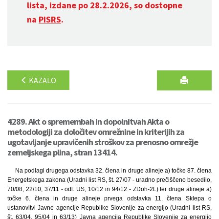
lista, izdane po 28.2.2026, so dostopne
na
PISRS
.
KAZALO
4289. Akt o spremembah in dopolnitvah Akta o
metodologiji za določitev omrežnine in kriterijih za
ugotavljanje upravičenih stroškov za prenosno omrežje
zemeljskega plina, stran 13414.
Na podlagi drugega odstavka 32. člena in druge alineje a) točke 87. člena
Energetskega zakona (Uradni list RS, št. 27/07 - uradno prečiščeno besedilo,
70/08, 22/10, 37/11 - odl. US, 10/12 in 94/12 - ZDoh-2L) ter druge alineje a)
točke 6. člena in druge alineje prvega odstavka 11. člena Sklepa o
ustanovitvi Javne agencije Republike Slovenije za energijo (Uradni list RS,
št. 63/04, 95/04 in 63/13) Javna agencija Republike Slovenije za energijo