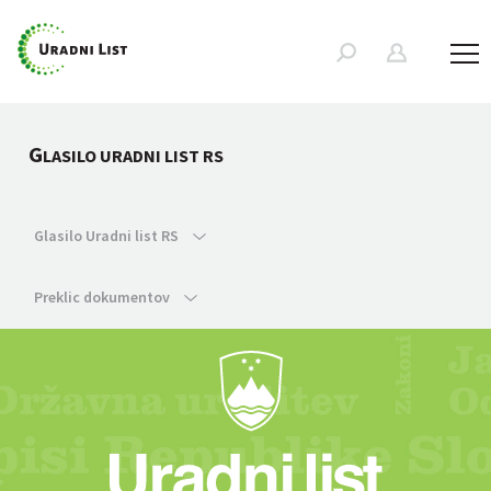
G
LASILO URADNI LIST RS
Glasilo Uradni list RS
Preklic dokumentov