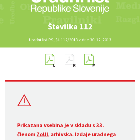
Številka 112
Uradni list RS, št. 112/2013 z dne 30. 12. 2013
Prikazana vsebina je v skladu s 33.
členom
ZoUL
arhivska. Izdaje uradnega