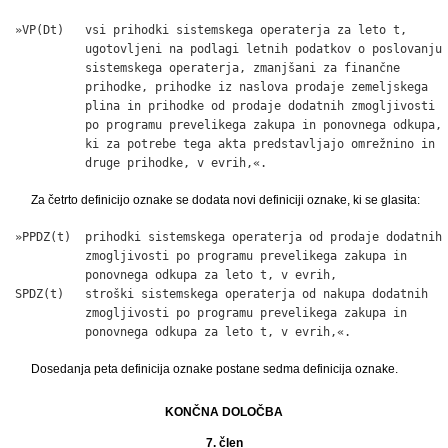
»VP(Dt)   vsi prihodki sistemskega operaterja za leto t,

          ugotovljeni na podlagi letnih podatkov o poslovanju

          sistemskega operaterja, zmanjšani za finančne

          prihodke, prihodke iz naslova prodaje zemeljskega

          plina in prihodke od prodaje dodatnih zmogljivosti

          po programu prevelikega zakupa in ponovnega odkupa,

          ki za potrebe tega akta predstavljajo omrežnino in

          druge prihodke, v evrih,«.
Za četrto definicijo oznake se dodata novi definiciji oznake, ki se glasita:
»PPDZ(t)  prihodki sistemskega operaterja od prodaje dodatnih

          zmogljivosti po programu prevelikega zakupa in

          ponovnega odkupa za leto t, v evrih,

SPDZ(t)   stroški sistemskega operaterja od nakupa dodatnih

          zmogljivosti po programu prevelikega zakupa in

          ponovnega odkupa za leto t, v evrih,«.
Dosedanja peta definicija oznake postane sedma definicija oznake.
KONČNA DOLOČBA
7. člen