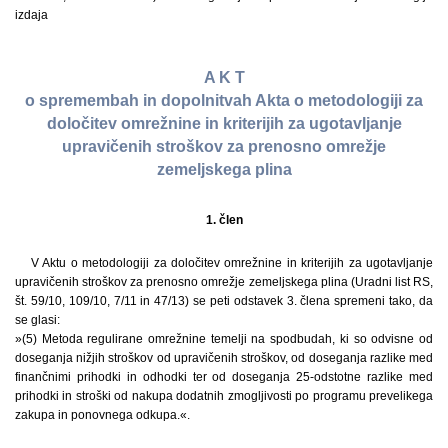
izdaja
A K T
o spremembah in dopolnitvah Akta o metodologiji za
določitev omrežnine in kriterijih za ugotavljanje
upravičenih stroškov za prenosno omrežje
zemeljskega plina
1. člen
V Aktu o metodologiji za določitev omrežnine in kriterijih za ugotavljanje
upravičenih stroškov za prenosno omrežje zemeljskega plina (Uradni list RS,
št. 59/10, 109/10, 7/11 in 47/13) se peti odstavek 3. člena spremeni tako, da
se glasi:
»(5) Metoda regulirane omrežnine temelji na spodbudah, ki so odvisne od
doseganja nižjih stroškov od upravičenih stroškov, od doseganja razlike med
finančnimi prihodki in odhodki ter od doseganja 25-odstotne razlike med
prihodki in stroški od nakupa dodatnih zmogljivosti po programu prevelikega
zakupa in ponovnega odkupa.«.