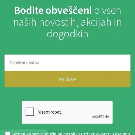
Bodite obveščeni
o vseh
naših novostih, akcijah in
dogodkih
PRIJAVA
Seznanjen sem s
Splošnimi pogoji
in z
Izjavo o varstvu osebnih