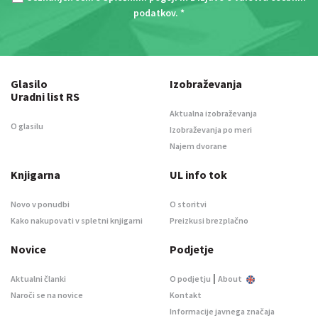
podatkov
. *
Glasilo
Izobraževanja
Uradni list RS
Aktualna izobraževanja
O glasilu
Izobraževanja po meri
Najem dvorane
Knjigarna
UL info tok
Novo v ponudbi
O storitvi
Kako nakupovati v spletni knjigarni
Preizkusi brezplačno
Novice
Podjetje
|
Aktualni članki
O podjetju
About
Naroči se na novice
Kontakt
Informacije javnega značaja