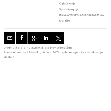
Oglaševanje
Splošni pogoji
Izjava o varstvu osebnih podatkov
E-dražbe
Uradni list d. o. o. – v likvidaciji / Vse pravice pridržane.
Pravna obvestila
/
Piškotki
/ Avtorji:
TriTim spletna agencija
v sodelovanju z
2Mobile