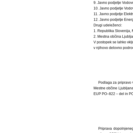
9. Javno podjetje Vodovo
10. Javno podjetje Vodo
11. Javno podjetje Elekt
12. Javno podjetje Energ
Drugi udeleženci:
1. Republika Slovenija, M
2. Mestna občina Ljublj
V postopek se lahko vklj
v njihovo delovno področ
Podlaga za pripravo 
Mestne občine Ljubljan
EUP PO–822 – del in PO
Priprava dopolnjene