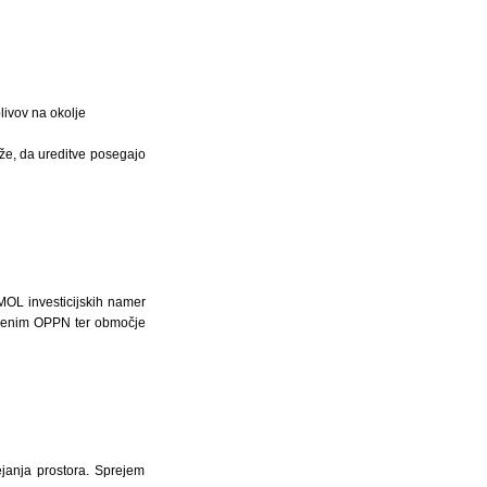
plivov na okolje
aže, da ureditve posegajo
MOL investicijskih namer
idenim OPPN ter območje
janja prostora. Sprejem