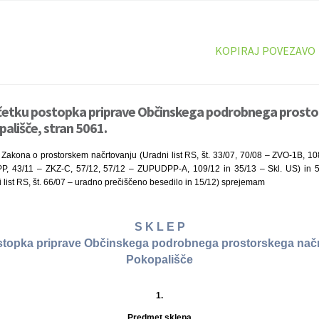
KOPIRAJ POVEZAVO
ačetku postopka priprave Občinskega podrobnega prosto
pališče, stran 5061.
 Zakona o prostorskem načrtovanju (Uradni list RS, št. 33/07, 70/08 – ZVO-1B, 
, 43/11 – ZKZ-C, 57/12, 57/12 – ZUPUDPP-A, 109/12 in 35/13 – Skl. US) in 5
 list RS, št. 66/07 – uradno prečiščeno besedilo in 15/12) sprejemam
S K L E P
stopka priprave Občinskega podrobnega prostorskega načrt
Pokopališče
1.
Predmet sklepa