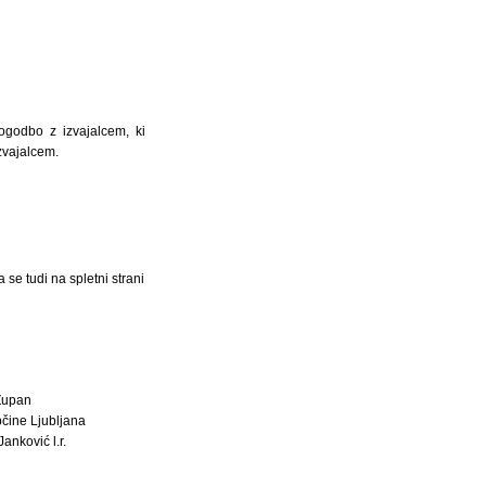
ogodbo z izvajalcem, ki
zvajalcem.
 se tudi na spletni strani
Župan
čine Ljubljana
anković l.r.