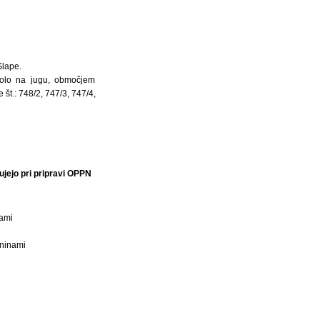
Slape.
olo na jugu, območjem
št.: 748/2, 747/3, 747/4,
ujejo pri pripravi OPPN
dami
čninami