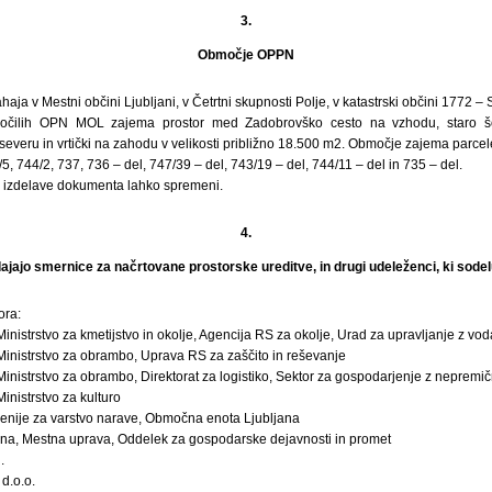
3.
Območje OPPN
a v Mestni občini Ljubljani, v Četrtni skupnosti Polje, v katastrski občini 1772 – 
čilih OPN MOL zajema prostor med Zadobrovško cesto na vzhodu, staro š
severu in vrtički na zahodu v velikosti približno 18.500 m2. Območje zajema parcele 
5, 744/2, 737, 736 – del, 747/39 – del, 743/19 – del, 744/11 – del in 735 – del.
 izdelave dokumenta lahko spremeni.
4.
odajajo smernice za načrtovane prostorske ureditve, in drugi udeleženci, ki sodel
ora:
Ministrstvo za kmetijstvo in okolje, Agencija RS za okolje, Urad za upravljanje z vo
Ministrstvo za obrambo, Uprava RS za zaščito in reševanje
Ministrstvo za obrambo, Direktorat za logistiko, Sektor za gospodarjenje z nepremi
inistrstvo za kulturo
enije za varstvo narave, Območna enota Ljubljana
ana, Mestna uprava, Oddelek za gospodarske dejavnosti in promet
.
d.o.o.