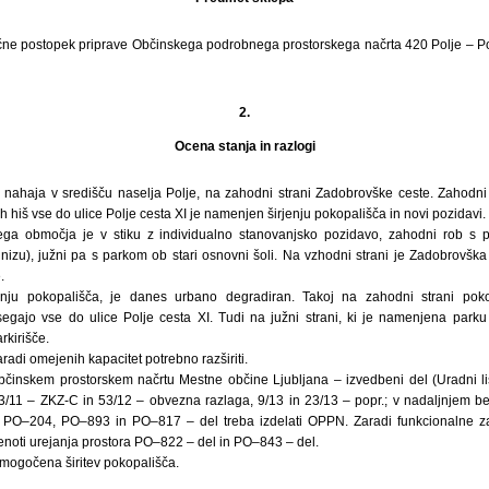
ne postopek priprave Občinskega podrobnega prostorskega načrta 420 Polje – Po
2.
Ocena stanja in razlogi
 nahaja v središču naselja Polje, na zahodni strani Zadobrovške ceste. Zahodn
ih hiš vse do ulice Polje cesta XI je namenjen širjenju pokopališča in novi pozidavi.
ga območja je v stiku z individualno stanovanjsko pozidavo, zahodni rob s 
 nizu), južni pa s parkom ob stari osnovni šoli. Na vzhodni strani je Zadobrovška
.
enju pokopališča, je danes urbano degradiran. Takoj na zahodni strani poko
i segajo vse do ulice Polje cesta XI. Tudi na južni strani, ki je namenjena parku
rkirišče.
radi omejenih kapacitet potrebno razširiti.
bčinskem prostorskem načrtu Mestne občine Ljubljana – izvedbeni del (Uradni lis
3/11 – ZKZ-C in 53/12 – obvezna razlaga, 9/13 in 23/13 – popr.; v nadaljnjem 
a PO–204, PO–893 in PO–817 – del treba izdelati OPPN. Zaradi funkcionalne z
enoti urejanja prostora PO–822 – del in PO–843 – del.
mogočena širitev pokopališča.