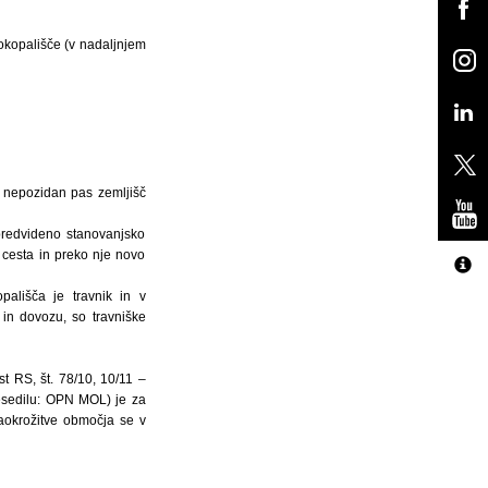
kopališče (v nadaljnjem
i nepozidan pas zemljišč
predvideno stanovanjsko
 cesta in preko nje novo
pališča je travnik in v
 in dovozu, so travniške
t RS, št. 78/10, 10/11 –
besedilu: OPN MOL) je za
aokrožitve območja se v