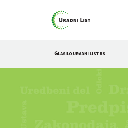
G
LASILO URADNI LIST RS