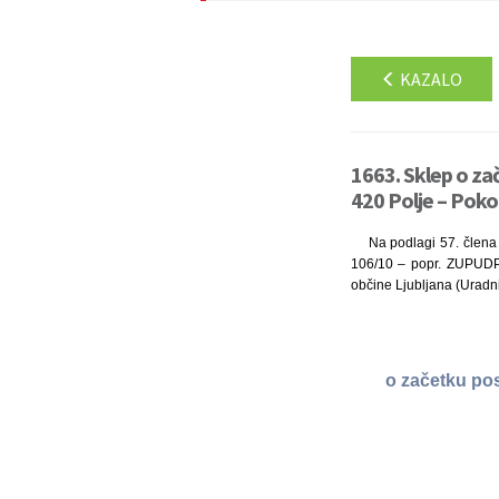
KAZALO
1663. Sklep o z
420 Polje – Poko
Na podlagi 57. člena
106/10 – popr. ZUPUDPP
občine Ljubljana (Uradni
o začetku po