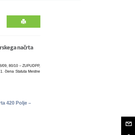
rskega načrta
108/09, 80/10 – ZUPUDPP,
1. člena Statuta Mestne
a 420 Polje –