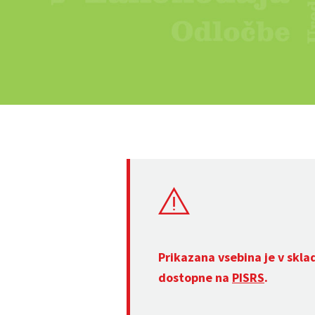
Prikazana vsebina je v skla
dostopne na
PISRS
.