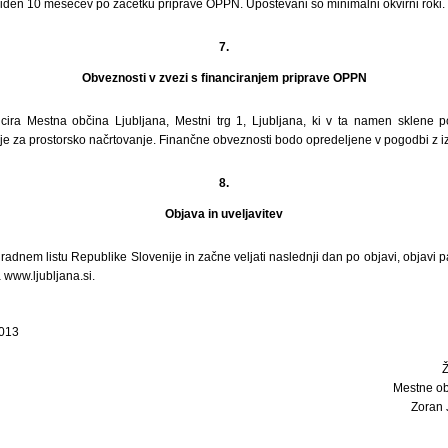
den 10 mesecev po začetku priprave OPPN. Upoštevani so minimalni okvirni roki.
7.
Obveznosti v zvezi s financiranjem priprave OPPN
ira Mestna občina Ljubljana, Mestni trg 1, Ljubljana, ki v ta namen sklene p
oje za prostorsko načrtovanje. Finančne obveznosti bodo opredeljene v pogodbi z i
8.
Objava in uveljavitev
radnem listu Republike Slovenije in začne veljati naslednji dan po objavi, objavi pa
www.ljubljana.si.
2013
Mestne ob
Zoran J