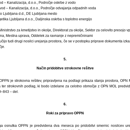
d – Kanalizacija, d.o.o., Področje oskrbe z vodo
vod – Kanalizacija, d.o.o., Področje odvajanja odpadnih voda
ro Ljubljana d.d., DE Ljubljana mesto
etika Ljubljana d.o.o., Daljinska oskrba s toplotno energijo
inistrstvo za kmetijstvo in okolje, Direktorat za okolje, Sektor za celovito presojo v
ana, Mestna uprava, Oddelek za ravnanje z nepremičninami
učijo tudi drugi nosilci urejanja prostora, če se v postopku priprave dokumenta izk
je.
5.
Način pridobitve strokovne rešitve
OPPN je strokovna rešitev, pripravljena na podlagi prikaza stanja prostora, OPN 
a ter strokovnih podlag, ki bodo izdelane za celotno območje z OPN MOL predv
–843 – del.
6.
Roki za pripravo OPPN
ga osnutka OPPN je predvidena dva meseca po pridobitvi smernic nosilcev ure