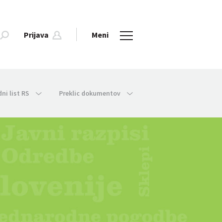
Prijava
Meni
dni list RS
Preklic dokumentov