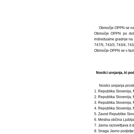
Območje OPPN se nahaj
Območje OPPN po dolo
individualne gradnje na 
747/5, 743/3, 743/4, 743/
Območje OPPN se v fazi
Nosilci urejanja, ki p
Nosilci urejanja prost
1. Republika Slovenija, 
2. Republika Slovenija, 
3. Republika Slovenija, 
4. Republika Slovenija, M
5. Zavod Republike Slov
6. Mestna občina Ljublj
7. Javna razsvetljava d.d
8. Snaga Javno podjetje 