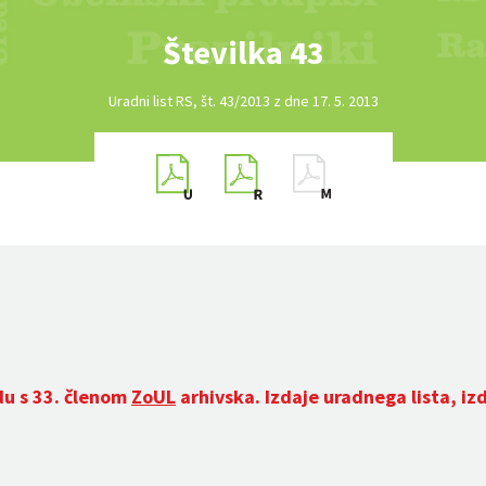
Številka 43
Uradni list RS, št. 43/2013 z dne 17. 5. 2013
du s 33. členom
ZoUL
arhivska. Izdaje uradnega lista, iz