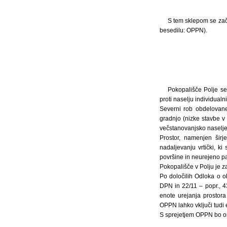
S tem sklepom se zač
besedilu: OPPN).
Pokopališče Polje se
proti naselju individualn
Severni rob obdelovane
gradnjo (nizke stavbe v
večstanovanjsko naselje
Prostor, namenjen širj
nadaljevanju vrtički, k
površine in neurejeno pa
Pokopališče v Polju je za
Po določilih Odloka o o
DPN in 22/11 – popr., 4
enote urejanja prostor
OPPN lahko vključi tudi 
S sprejetjem OPPN bo o