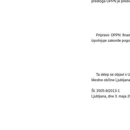
predloga OPPN je predvi
Pripravo OPPN financ
izpolnjuje zakonite pog
Ta sklep se objavi v U
Mestne občine Ljubljana 
Št. 3505-8/2013-1
Ljubljana, dne 3. maja 