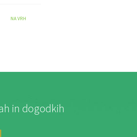
NA VRH
jah in dogodkih