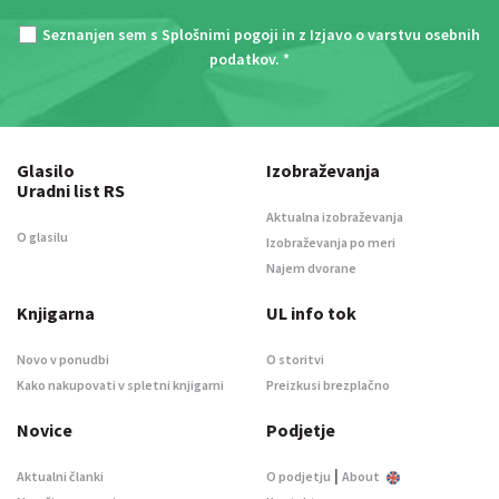
Seznanjen sem s
Splošnimi pogoji
in z
Izjavo o varstvu osebnih
podatkov
. *
Glasilo
Izobraževanja
Uradni list RS
Aktualna izobraževanja
O glasilu
Izobraževanja po meri
Najem dvorane
Knjigarna
UL info tok
Novo v ponudbi
O storitvi
Kako nakupovati v spletni knjigarni
Preizkusi brezplačno
Novice
Podjetje
|
Aktualni članki
O podjetju
About