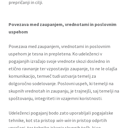
prepričanji in cilji.
Povezava med zaupanjem, vrednotami in poslovnim
uspehom
Povezava med zaupanjem, vrednotami in poslovnim
uspehom je tesna in prepletena. Ko udeleženci v
pogajanjih izražajo svoje vrednote skozi dosledno in
etično ravnanje ter vzpostavijo zaupanje, to ne le olajša
komunikacijo, temveč tudi ustvarja temelj za
dolgoročno sodelovanje. Poslovni uspeh, ki temelji na
skupnih vrednotah in zaupanju, je trajnejši, saj temelji na
spoštovanju, integriteti in vzajemni koristnosti.
Udeleženci pogajanj bodo zato uporabljali pogajalske
tehnike, kot sta pristop
win-win
in pristop odprtih
vprašanj, ter tehniko iskanja skupnih točk, ki so