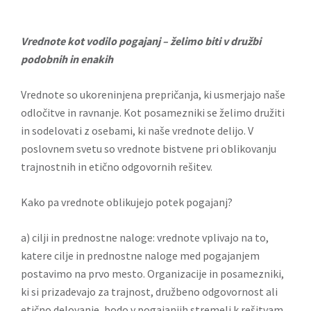
Vrednote kot vodilo pogajanj – želimo biti v družbi
podobnih in enakih
Vrednote so ukoreninjena prepričanja, ki usmerjajo naše
odločitve in ravnanje. Kot posamezniki se želimo družiti
in sodelovati z osebami, ki naše vrednote delijo. V
poslovnem svetu so vrednote bistvene pri oblikovanju
trajnostnih in etično odgovornih rešitev.
Kako pa vrednote oblikujejo potek pogajanj?
a) cilji in prednostne naloge: vrednote vplivajo na to,
katere cilje in prednostne naloge med pogajanjem
postavimo na prvo mesto. Organizacije in posamezniki,
ki si prizadevajo za trajnost, družbeno odgovornost ali
etično delovanje, bodo v pogajanjih stremeli k rešitvam,