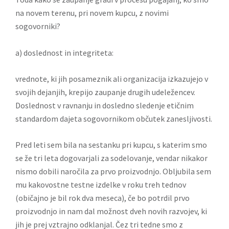
na novem terenu, pri novem kupcu, z novimi
sogovorniki?
a) doslednost in integriteta:
vrednote, ki jih posameznik ali organizacija izkazujejo v
svojih dejanjih, krepijo zaupanje drugih udeležencev.
Doslednost v ravnanju in dosledno sledenje etičnim
standardom dajeta sogovornikom občutek zanesljivosti.
Pred leti sem bila na sestanku pri kupcu, s katerim smo
se že tri leta dogovarjali za sodelovanje, vendar nikakor
nismo dobili naročila za prvo proizvodnjo. Obljubila sem
mu kakovostne testne izdelke v roku treh tednov
(običajno je bil rok dva meseca), če bo potrdil prvo
proizvodnjo in nam dal možnost dveh novih razvojev, ki
jih je prej vztrajno odklanjal. Čez tri tedne smo z