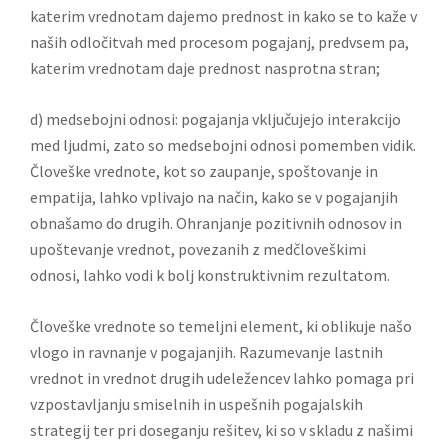
katerim vrednotam dajemo prednost in kako se to kaže v
naših odločitvah med procesom pogajanj, predvsem pa,
katerim vrednotam daje prednost nasprotna stran;
d) medsebojni odnosi: pogajanja vključujejo interakcijo
med ljudmi, zato so medsebojni odnosi pomemben vidik.
Človeške vrednote, kot so zaupanje, spoštovanje in
empatija, lahko vplivajo na način, kako se v pogajanjih
obnašamo do drugih. Ohranjanje pozitivnih odnosov in
upoštevanje vrednot, povezanih z medčloveškimi
odnosi, lahko vodi k bolj konstruktivnim rezultatom.
Človeške vrednote so temeljni element, ki oblikuje našo
vlogo in ravnanje v pogajanjih. Razumevanje lastnih
vrednot in vrednot drugih udeležencev lahko pomaga pri
vzpostavljanju smiselnih in uspešnih pogajalskih
strategij ter pri doseganju rešitev, ki so v skladu z našimi