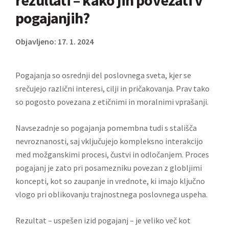
rezultati – kako jih povezati v
pogajanjih?
Objavljeno: 17. 1. 2024
Pogajanja so osrednji del poslovnega sveta, kjer se
srečujejo različni interesi, cilji in pričakovanja. Prav tako
so pogosto povezana z etičnimi in moralnimi vprašanji.
Navsezadnje so pogajanja pomembna tudi s stališča
nevroznanosti, saj vključujejo kompleksno interakcijo
med možganskimi procesi, čustvi in odločanjem. Proces
pogajanj je zato pri posamezniku povezan z globljimi
koncepti, kot so zaupanje in vrednote, ki imajo ključno
vlogo pri oblikovanju trajnostnega poslovnega uspeha.
Rezultat – uspešen izid pogajanj – je veliko več kot