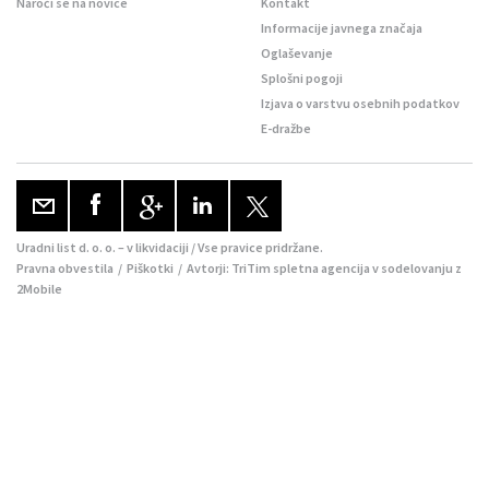
Naroči se na novice
Kontakt
Informacije javnega značaja
Oglaševanje
Splošni pogoji
Izjava o varstvu osebnih podatkov
E-dražbe
Uradni list d. o. o. – v likvidaciji / Vse pravice pridržane.
Pravna obvestila
/
Piškotki
/ Avtorji:
TriTim spletna agencija
v sodelovanju z
2Mobile