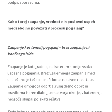
podpis sporazuma.
Kako torej zaupanje, vrednote in poslovni uspeh
medsebojno povezati v procesu pogajanj?
Zaupanje kot temelj pogajanj – brez zaupanja ni
končnega izida
Zaupanje je kot gradnik, na katerem slonijo vsaka
uspešna pogajanja. Brez vzajemnega zaupanja med
udeleženci je težko doseči konstruktivne rezultate.
Zaupanje omogoča odprt ali vsaj delno odprt in
praviloma iskren dialog ter ustvarja okolje, v katerem je
mogoče skupaj poiskati rešitve.
Toda kako se zaupanje gradi v procesu pogajanj, ko smo