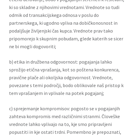
ki so skladne z njihovimi vrednotami. Vrednote so tudi
odmik od transakcijskega odnosa v poslu do
partnerskega, ki ugodno vpliva na dobičkonosnost in
podaljšuje življenjski čas kupca. Vrednote prav tako
pripomorejo k skupnim pobudam, glede katerih se sicer
ne bi mogli dogovoriti;
b) etika in družbena odgovornost: pogajanja lahko
sprožijo etična vprašanja, kot so poštena konkurenca,
pravične plače ali okoljska odgovornost. Vrednote,
povezane s temi področji, bodo oblikovale naš pristop k
tem vprašanjem in vplivale na potek pogajanj;
c) sprejemanje kompromisov: pogosto se v pogajanjih
zahteva kompromis med različnimi stranmi. Človeške
vrednote lahko vplivajo na to, kje smo pripravljeni
popustiti in kje ostati trdni. Pomembno je prepoznati,