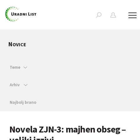
N
OVICE
Teme
Arhiv
Najbolj brano
Novela ZJN-3: majhen obseg –