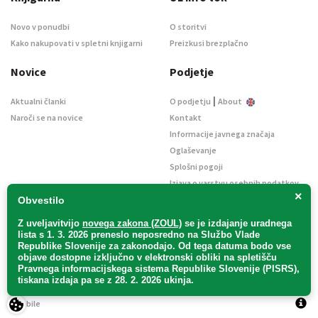
Novo v ponudbi
O storitvi
Kako nakupovati v spletni knjigarni
Preizkusi brezplačno
Novice
Podjetje
|
Aktualni članki
O podjetju
About
Naroči se na novice
Kontakt
Informacije javnega značaja
Oglaševanje
Splošni pogoji
Izjava o varstvu osebnih podatkov
×
E-dražbe
Obvestilo
Z uveljavitvijo
novega zakona (ZOUL)
se je
izdajanje uradnega
lista s 1. 3. 2026 preneslo
neposredno
na Službo Vlade
Republike Slovenije za zakonodajo
. Od tega datuma bodo vse
objave dostopne izključno v elektronski obliki na spletišču
Pravnega informacijskega sistema Republike Slovenije (PISRS),
Uradni list d. o. o. – v likvidaciji / Vse pravice pridržane.
tiskana izdaja pa se z 28. 2. 2026 ukinja.
Pravna obvestila
/
Piškotki
/ Avtorji:
TriTim spletna agencija
v sodelovanju z
2Mobile