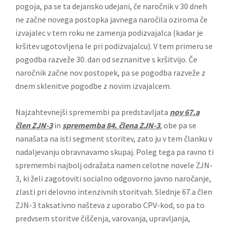
pogoja, pa se ta dejansko udejani, če naročnik v 30 dneh
ne začne novega postopka javnega naročila oziroma če
izvajalec v tem roku ne zamenja podizvajalca (kadar je
kršitev ugotovljena le pri podizvajalcu). V tem primeru se
pogodba razveže 30. dan od seznanitve s kršitvijo. Če
naročnik začne nov postopek, pa se pogodba razveže z
dnem sklenitve pogodbe z novim izvajalcem.
Najzahtevnejši spremembi pa predstavljata
nov 67.a
člen ZJN-3
in
sprememba 84. člena ZJN-3
, obe pa se
nanašata na isti segment storitev, zato ju v tem članku v
nadaljevanju obravnavamo skupaj. Poleg tega pa ravno ti
spremembi najbolj odražata namen celotne novele ZJN-
3, ki želi zagotoviti socialno odgovorno javno naročanje,
zlasti pri delovno intenzivnih storitvah. Slednje 67.a člen
ZJN-3 taksativno našteva z uporabo CPV-kod, so pa to
predvsem storitve čiščenja, varovanja, upravljanja,