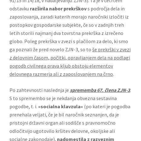
91/15 in 14/18, v nadaljevanju: ZJN-3). Ta je v četrtem
odstavku
razširila nabor prekrškov
s področja dela in
zaposlovanja, zaradi katerih morajo naročniki izločiti iz
postopkov gospodarske subjekte, če so v zadnjih treh
letih storili najmanj dva tovrstna prekrška z izrečeno
globo. Poleg prekrška v zvezi s plačilom za delo, ki smo
ga poznali že pred novelo ZJN-3, so to
še prekrški v zvezi
z delovnim časom, počitki, opravljanjem dela na podlagi
pogodb civilnega prava kljub obstoju elementov
delovnega razmerja ali z zaposlovanjem na črno
.
Po zahtevnosti naslednja je
sprememba 67. člena ZJN-3
.
S to spremembo se je nekdanja obvezna sestavina
pogodbe, t. i.
»socialna klavzula«
(po kateri je pogodba
prenehala veljati, če je bil naročnik seznanjen, da je
pristojni državni organ ali sodišče s pravnomočno
odločitvijo ugotovilo kršitev delovne, okoljske ali
socialne zakonodaje),
nadomestila z razveznim