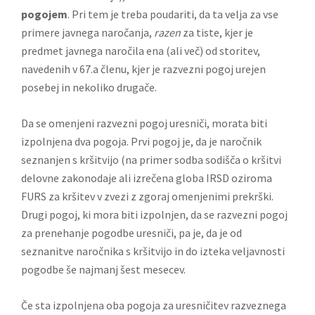
pogojem
. Pri tem je treba poudariti, da ta velja za vse
primere javnega naročanja,
razen
za tiste, kjer je
predmet javnega naročila ena (ali več) od storitev,
navedenih v 67.a členu, kjer je razvezni pogoj urejen
posebej in nekoliko drugače.
Da se omenjeni razvezni pogoj uresniči, morata biti
izpolnjena dva pogoja. Prvi pogoj je, da je naročnik
seznanjen s kršitvijo (na primer sodba sodišča o kršitvi
delovne zakonodaje ali izrečena globa IRSD oziroma
FURS za kršitev v zvezi z zgoraj omenjenimi prekrški.
Drugi pogoj, ki mora biti izpolnjen, da se razvezni pogoj
za prenehanje pogodbe uresniči, pa je, da je od
seznanitve naročnika s kršitvijo in do izteka veljavnosti
pogodbe še najmanj šest mesecev.
Če sta izpolnjena oba pogoja za uresničitev razveznega