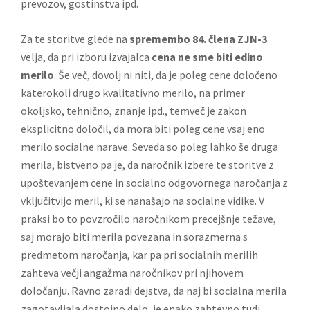
prevozov, gostinstva ipd.
Za te storitve glede na
spremembo 84. člena ZJN-3
velja, da pri izboru izvajalca
cena ne sme biti edino
merilo
. Še več, dovolj ni niti, da je poleg cene določeno
katerokoli drugo kvalitativno merilo, na primer
okoljsko, tehnično, znanje ipd., temveč je zakon
eksplicitno določil, da mora biti poleg cene vsaj eno
merilo socialne narave. Seveda so poleg lahko še druga
merila, bistveno pa je, da naročnik izbere te storitve z
upoštevanjem cene in socialno odgovornega naročanja z
vključitvijo meril, ki se nanašajo na socialne vidike. V
praksi bo to povzročilo naročnikom precejšnje težave,
saj morajo biti merila povezana in sorazmerna s
predmetom naročanja, kar pa pri socialnih merilih
zahteva večji angažma naročnikov pri njihovem
določanju. Ravno zaradi dejstva, da naj bi socialna merila
zagotavljala dostojno delo, je enako zahtevno tudi