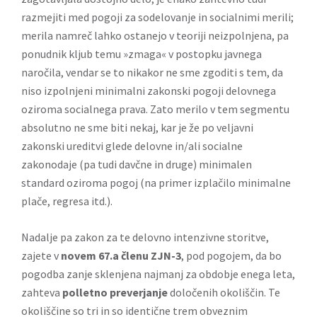
razmejiti med pogoji za sodelovanje in socialnimi merili;
merila namreč lahko ostanejo v teoriji neizpolnjena, pa
ponudnik kljub temu »zmaga« v postopku javnega
naročila, vendar se to nikakor ne sme zgoditi s tem, da
niso izpolnjeni minimalni zakonski pogoji delovnega
oziroma socialnega prava. Zato merilo v tem segmentu
absolutno ne sme biti nekaj, kar je že po veljavni
zakonski ureditvi glede delovne in/ali socialne
zakonodaje (pa tudi davčne in druge) minimalen
standard oziroma pogoj (na primer izplačilo minimalne
plače, regresa itd.).
Nadalje pa zakon za te delovno intenzivne storitve,
zajete v
novem 67.a členu ZJN-3
, pod pogojem, da bo
pogodba zanje sklenjena najmanj za obdobje enega leta,
zahteva
polletno preverjanje
določenih okoliščin. Te
okoliščine so tri in so identične trem obveznim