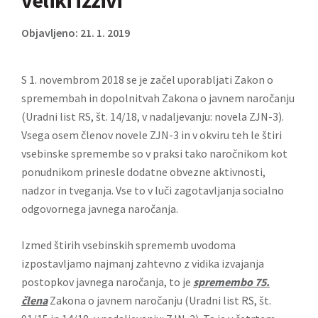
veliki izzivi
Objavljeno: 21. 1. 2019
S 1. novembrom 2018 se je začel uporabljati Zakon o
spremembah in dopolnitvah Zakona o javnem naročanju
(Uradni list RS, št. 14/18, v nadaljevanju: novela ZJN-3).
Vsega osem členov novele ZJN-3 in v okviru teh le štiri
vsebinske spremembe so v praksi tako naročnikom kot
ponudnikom prinesle dodatne obvezne aktivnosti,
nadzor in tveganja. Vse to v luči zagotavljanja socialno
odgovornega javnega naročanja.
Izmed štirih vsebinskih sprememb uvodoma
izpostavljamo najmanj zahtevno z vidika izvajanja
postopkov javnega naročanja, to je
spremembo 75.
člena
Zakona o javnem naročanju (Uradni list RS, št.