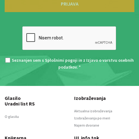
PRIJAVA
Seznanjen sem s
Splošnimi pogoji
in z
Izjavo o varstvu osebnih
podatkov
. *
Glasilo
Izobraževanja
Uradni list RS
Aktualna izobraževanja
O glasilu
Izobraževanja po meri
Najem dvorane
Knjigarna
UL info tok