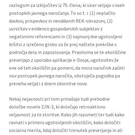
razlogom za izključitev iz 75. člena, ki sicer veljajo v vseh
postopkih javnega naročanja. To so t. i. (1) neplačilo
davkov, prispevkov in neoddanih REK-obrazcev, (2)
uvrstitev v evidenco gospodarskih subjektov z
negativnimi referencami in (3) najmanj dve ugotovljeni
kršitvi z izrečeno globo za že prej naštete prekrške s
področja dela in zaposlovanja. Praviloma se te okoliščine
preverjajo z uporabo aplikacije e-Dosje, ugotovitev že
ene od teh okoliščin pa pomeni, da mora naročnik začeti
nov postopek javnega naročila, obstoječa pogodba pa
preneha veljati z dnem sklenitve nove.
Nekaj nejasnosti pri tem prinašajo tudi prehodne
določbe novele ZJN-3, ki določajo retroaktivno
veljavnost za te storitve. Kako jih razumeti ter tudi kako
ravnati v primeru ugotovljenih okoliščin, kako določiti
socialna merila, kdaj določiti trenutek preverjanja in ali