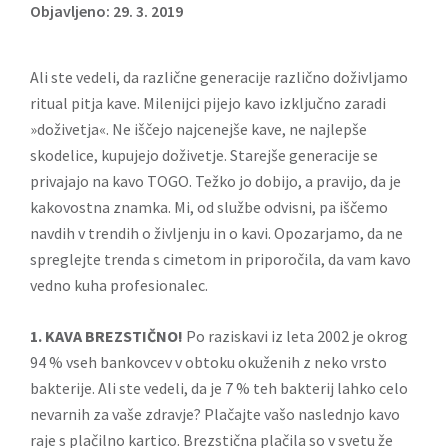
Objavljeno: 29. 3. 2019
Ali ste vedeli, da različne generacije različno doživljamo
ritual pitja kave. Milenijci pijejo kavo izključno zaradi
»doživetja«. Ne iščejo najcenejše kave, ne najlepše
skodelice, kupujejo doživetje. Starejše generacije se
privajajo na kavo TOGO. Težko jo dobijo, a pravijo, da je
kakovostna znamka. Mi, od službe odvisni, pa iščemo
navdih v trendih o življenju in o kavi. Opozarjamo, da ne
spreglejte trenda s cimetom in priporočila, da vam kavo
vedno kuha profesionalec.
1. KAVA BREZSTIČNO!
Po raziskavi iz leta 2002 je okrog
94 % vseh bankovcev v obtoku okuženih z neko vrsto
bakterije. Ali ste vedeli, da je 7 % teh bakterij lahko celo
nevarnih za vaše zdravje? Plačajte vašo naslednjo kavo
raje s plačilno kartico. Brezstična plačila so v svetu že