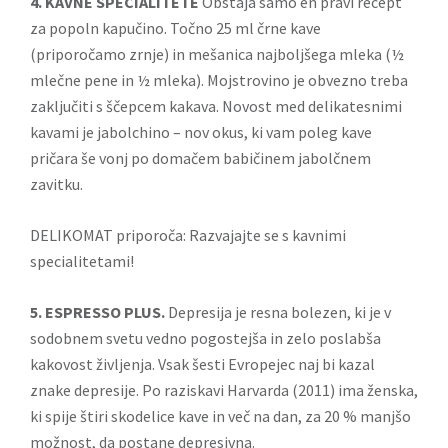
4. KAVNE SPECIALITETE
Obstaja samo en pravi recept
za popoln kapučino. Točno 25 ml črne kave
(priporočamo zrnje) in mešanica najboljšega mleka (½
mlečne pene in ½ mleka). Mojstrovino je obvezno treba
zaključiti s ščepcem kakava. Novost med delikatesnimi
kavami je jabolchino – nov okus, ki vam poleg kave
pričara še vonj po domačem babičinem jabolčnem
zavitku.
DELIKOMAT priporoča: Razvajajte se s kavnimi
specialitetami!
5. ESPRESSO PLUS.
Depresija je resna bolezen, ki je v
sodobnem svetu vedno pogostejša in zelo poslabša
kakovost življenja. Vsak šesti Evropejec naj bi kazal
znake depresije. Po raziskavi Harvarda (2011) ima ženska,
ki spije štiri skodelice kave in več na dan, za 20 % manjšo
možnost, da postane depresivna.