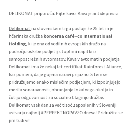
DELIKOMAT priporoča: Pijte kavo. Kava je antidepresiv.
Delikomat
na slovenskem trgu posluje že 25 let in je
hčerinska družba
koncerna
café+co International
Holding
, ki je ena od vodilnih evropskih družb na
področju oskrbe podjetij s toplimi napitki iz
samopostrežnih avtomatov. Kava v avtomatih podjetja
Delikomat ima že nekaj let certifikat Rainforest Aliance,
kar pomeni, da je gojena naravi prijazno. S tem se
pridružujemo enako mislečim podjetjem, ki izpolnjujejo
merila sonaravnosti, ohranjanja lokalnega okolja in
čutijo odgovornost za socialno blaginjo družbe.
Delikomat vsak dan za več tisoč zaposlenih v Sloveniji
ustvarja najbolj #PERFEKTNOPAVZO dneva! Pridružite se
jim tudi vi!