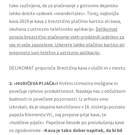
tako razširjena, da za plačevanje z gotovino dejansko
lahko dobite vzdevek »neandertalec«. Torej, najboljša
kava 2019 je kava z brezstično plačilno kartico ali kava,
skuhana z ustrezno telefonsko aplikacijo.
Delikomat
ponuja brezstično plačevanje vseh prodajnih izdelkov za
vas in vaše zaposlene. Izberete lahko plačilno kartico ali
preprosto svoj telefon z ustrezno aplikacijo.
DELIKOMAT priporoča: Brestična kava v službi in v mestu.
2. »HUDIČEVA PIJAČA«!
Kofein stimulira možgane in
povečuje njihovo produktivnost. Navdaja nas z občutkom
budnosti in povečane pozornosti. Iz arhivov smo
izbrskali, da je skupina katoličanov v 16. stoletju pozvala
papeža Klementa VII., naj prepove pitje kave, te
»hudičeve pijače«. Papeževe besede po preizkušanju kave
so zgodovinske: »
Kava je tako dober napitek, da bi bil