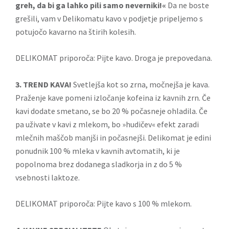
greh, da bi ga lahko pili samo neverniki!«
Da ne boste
grešili, vam v Delikomatu kavo v podjetje pripeljemo s
potujočo kavarno na štirih kolesih.
DELIKOMAT priporoča: Pijte kavo. Droga je prepovedana.
3. TREND KAVA!
Svetlejša kot so zrna, močnejša je kava.
Praženje kave pomeni izločanje kofeina iz kavnih zrn. Če
kavi dodate smetano, se bo 20 % počasneje ohladila. Če
pa uživate v kavi z mlekom, bo »hudičev« efekt zaradi
mlečnih maščob manjši in počasnejši. Delikomat je edini
ponudnik 100 % mleka v kavnih avtomatih, ki je
popolnoma brez dodanega sladkorja in z do 5 %
vsebnosti laktoze.
DELIKOMAT priporoča: Pijte kavo s 100 % mlekom.