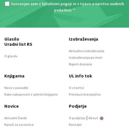
Seznanjen sem s
Splošnimi pogoji
in z
Izjavo o varstvu osebnih
podatkov
. *
Glasilo
Izobraževanja
Uradni list RS
Aktualna izobraževanja
O glasilu
Izobraževanja po meri
Najem dvorane
Knjigarna
UL info tok
Novo v ponudbi
O storitvi
Kako nakupovati v spletni knjigarni
Preizkusi brezplačno
Novice
Podjetje
|
Aktualni članki
O podjetju
About
Naroči se na novice
Kontakt