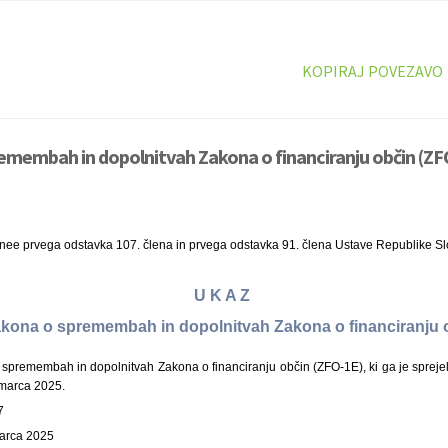
KOPIRAJ POVEZAVO
emembah in dopolnitvah Zakona o financiranju občin (ZFO
inee prvega odstavka 107. člena in prvega odstavka 91. člena Ustave Republike Sl
U K A Z
Zakona o spremembah in dopolnitvah Zakona o financiranju
premembah in dopolnitvah Zakona o financiranju občin (ZFO-1E), ki ga je spreje
 marca 2025.
7
marca 2025