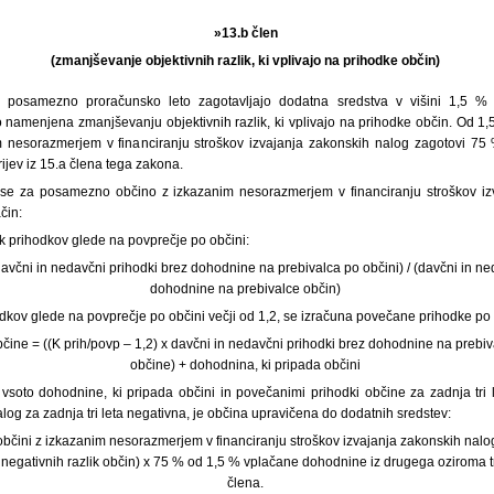
»13.b člen
(zmanjševanje objektivnih razlik, ki vplivajo na prihodke občin)
 posamezno proračunsko leto zagotavljajo dodatna sredstva v višini 1,5 %
so namenjena zmanjševanju objektivnih razlik, ki vplivajo na prihodke občin. Od 
 nesorazmerjem v financiranju stroškov izvajanja zakonskih nalog zagotovi 75
ijev iz 15.a člena tega zakona.
 se za posamezno občino z izkazanim nesorazmerjem v financiranju stroškov iz
čin:
ik prihodkov glede na povprečje po občini:
davčni in nedavčni prihodki brez dohodnine na prebivalca po občini) / (davčni in ne
dohodnine na prebivalce občin)
hodkov glede na povprečje po občini večji od 1,2, se izračuna povečane prihodke po 
čine = ((K prih/povp – 1,2) x davčni in nedavčni prihodki brez dohodnine na prebiva
občine) + dohodnina, ki pripada občini
 vsoto dohodnine, ki pripada občini in povečanimi prihodki občine za zadnja tri l
alog za zadnja tri leta negativna, je občina upravičena do dodatnih sredstev:
bčini z izkazanim nesorazmerjem v financiranju stroškov izvajanja zakonskih nalog
 negativnih razlik občin) x 75 % od 1,5 % vplačane dohodnine iz drugega oziroma t
člena.