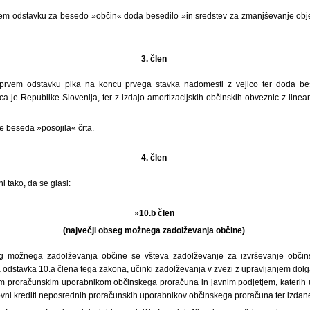
tem odstavku za besedo »občin« doda besedilo »in sredstev za zmanjševanje objekt
3. člen
prvem odstavku pika na koncu prvega stavka nadomesti z vejico ter doda be
anica je Republike Slovenija, ter z izdajo amortizacijskih občinskih obveznic z line
e beseda »posojila« črta.
4. člen
i tako, da se glasi:
»10.b člen
(največji obseg možnega zadolževanja občine)
eg možnega zadolževanja občine se všteva zadolževanje za izvrševanje občin
 odstavka 10.a člena tega zakona, učinki zadolževanja v zvezi z upravljanjem dol
 proračunskim uporabnikom občinskega proračuna in javnim podjetjem, katerih us
govni krediti neposrednih proračunskih uporabnikov občinskega proračuna ter izda