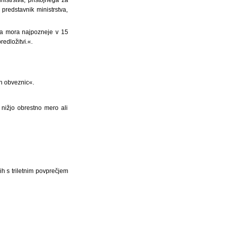
predstavnik ministrstva,
ga mora najpozneje v 15
edložitvi.«.
ih obveznic«.
i nižjo obrestno mero ali
ih s triletnim povprečjem