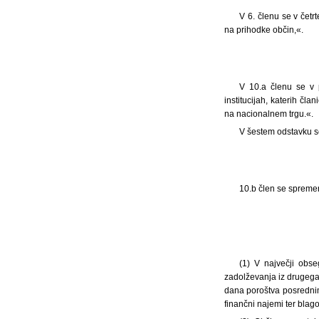
V 6. členu se v četr
na prihodke občin,«.
V 10.a členu se v 
institucijah, katerih čl
na nacionalnem trgu.«.
V šestem odstavku s
10.b člen se spremen
(1) V največji obs
zadolževanja iz drugega
dana poroštva posrednim
finančni najemi ter bla