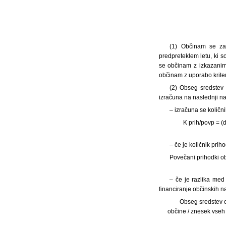
(1) Občinam se za
predpreteklem letu, ki 
se občinam z izkazanim
občinam z uporabo kriter
(2) Obseg sredstev
izračuna na naslednji na
– izračuna se količn
K prih/povp = (
– če je količnik pri
Povečani prihodki ob
– če je razlika med
financiranje občinskih n
Obseg sredstev o
občine / znesek vseh