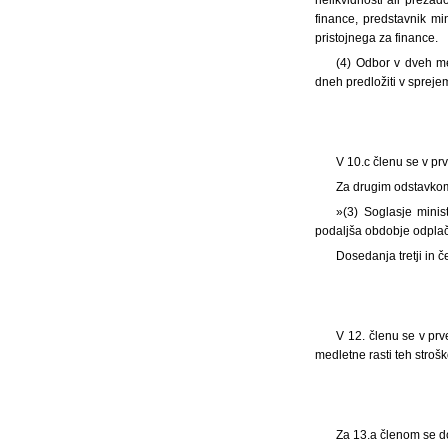
finance, predstavnik mi
pristojnega za finance.
(4) Odbor v dveh m
dneh predložiti v spreje
V 10.c členu se v p
Za drugim odstavkom 
»(3) Soglasje minist
podaljša obdobje odplače
Dosedanja tretji in č
V 12. členu se v prv
medletne rasti teh stroš
Za 13.a členom se do