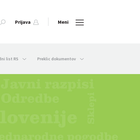
Prijava
Meni
dni list RS
Preklic dokumentov