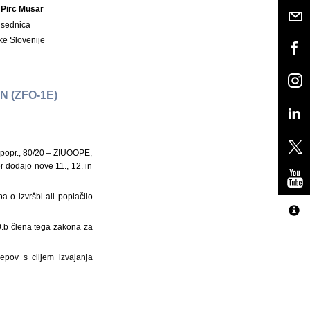
 Pirc Musar
dsednica
ke Slovenije
 (ZFO-1E)
– popr., 80/20 – ZIUOOPE,
 dodajo nove 11., 12. in
a o izvršbi ali poplačilo
0.b člena tega zakona za
epov s ciljem izvajanja