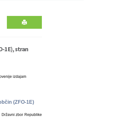
-1E), stran
ovenije izdajam
 občin (ZFO-1E)
l Državni zbor Republike