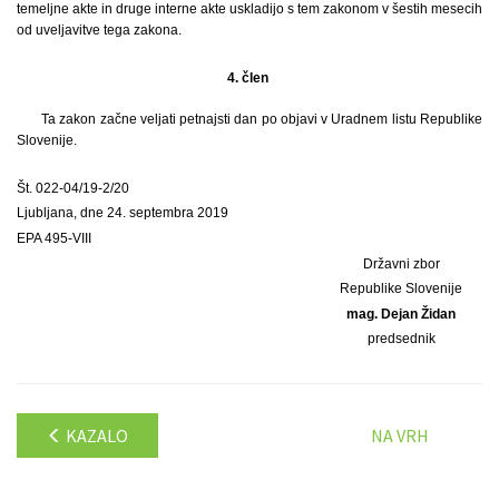
temeljne akte in druge interne akte uskladijo s tem zakonom v šestih mesecih
od uveljavitve tega zakona.
4. člen
Ta zakon začne veljati petnajsti dan po objavi v Uradnem listu Republike
Slovenije.
Št. 022-04/19-2/20
Ljubljana, dne 24. septembra 2019
EPA 495-VIII
Državni zbor
Republike Slovenije
mag. Dejan Židan
predsednik
KAZALO
NA VRH