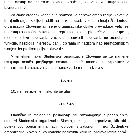
ureja dostop do informacij javnega značaja, kot velja za druge osebe
javnega prava.
Za člane organov vodenja in nadzora Študentske organizacije Slovenije
in njenih organizacijskih oblik ter pravnih oseb, v katerih imajo Študentska
organizacija Slovenije ali njene organizacijske oblike prevladujoč vpliv, se
uporabljajo določbe zakona, ki ureja integriteto in preprečevanje korupcije,
glede omejitve poslovanja, začasne prepovedi poslovanja po prenehanju
funkcije, nasprotja interesov, daril, lobiranja in nadzora nad premoženjskim
stanjem ter protikorupcijske klavzule.
V temeljnem aktu Študentske organizacije Slovenije se za namene
izvajanja določb prejšnjega odstavka določi funkcije in zaposlitve v
organizaciji, ki štejejo za člane organov vodenja in nadzora.«.
2. člen
10. člen se spremeni tako, da se glasi:
»10. člen
Finančno in materialno poslovanje ter razpolaganje s pridobljenimi
sredstvi Študentske organizacije Slovenije in njenih organizacijskih oblik
poteka pod pogoji in na način, določen z zakonom in akti Študentske
organizacije Slovenije. Za vodenje poslovnih knjig in izdelavo letnih poročil