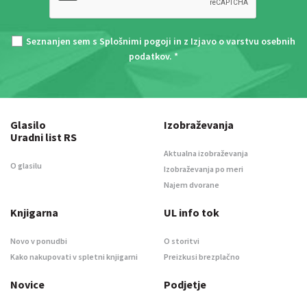
Seznanjen sem s
Splošnimi pogoji
in z
Izjavo o varstvu osebnih
podatkov
. *
Glasilo
Izobraževanja
Uradni list RS
Aktualna izobraževanja
O glasilu
Izobraževanja po meri
Najem dvorane
Knjigarna
UL info tok
Novo v ponudbi
O storitvi
Kako nakupovati v spletni knjigarni
Preizkusi brezplačno
Novice
Podjetje