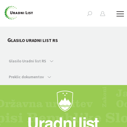
G
LASILO URADNI LIST RS
Glasilo Uradni list RS
Preklic dokumentov