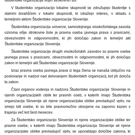
študentske organizacije višjih strokovnih šol.
V študentsko organizacijo lokalne skupnosti se združujejo študentje s
stalnim bivališčem v lokalni skupnosti, ki izkažejo interes, v skladu s
temeljnim aktom Študentske organizacije Slovenije.
Študentska organizacija univerze, samostojnega visokošolskega zavoda
oziroma višje strokovne šole je pravna oseba javnega prava s pravicami,
obveznostmi in odgovornostmi, ki jih določajo zakon in temeljni akt
Študentske organizacije Slovenije.
Študentske organizacije drugih visokošolskih zavodov so pravne osebe
javnega prava s pravicami, obveznostmi in odgovornostmi, ki jih določajo
zakon in temeljni akt Študentske organizacije Slovenije.
Izraz pravna oseba javnega prava iz tega člena se nanaša izključno na
poslovanje in nadzor nad delovanjem študentskih organizacij, kot jih določa
ta zakon.
Člani organov vodenja in nadzora Študentske organizacije Slovenije in
njenih organizacijskih oblik ter pravnih oseb, v katerih imajo Študentska
organizacija Slovenije ali njene organizacijske oblike prevladujoč vpliv, ne
smejo biti osebe, ki so bile pravnomočno obsojene na zaporno kazen v
trajanju več kot šest mesecev.
Za Študentsko organizacijo Slovenije in njene organizacijske oblike ter
pravne osebe, v katerih imajo Študentska organizacija Slovenije ali njene
organizacijske oblike prevladujoč vpliv, se uporabljajo določbe zakona, ki