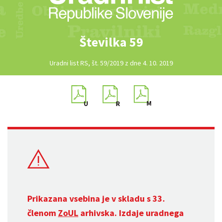
Številka 59
Uradni list RS, št. 59/2019 z dne 4. 10. 2019
Prikazana vsebina je v skladu s 33.
členom
ZoUL
arhivska. Izdaje uradnega