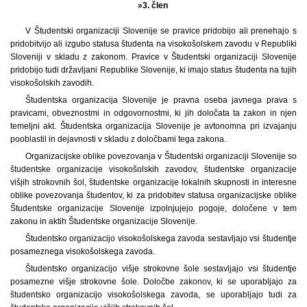
»3. člen
V Študentski organizaciji Slovenije se pravice pridobijo ali prenehajo s
pridobitvijo ali izgubo statusa študenta na visokošolskem zavodu v Republiki
Sloveniji v skladu z zakonom. Pravice v Študentski organizaciji Slovenije
pridobijo tudi državljani Republike Slovenije, ki imajo status študenta na tujih
visokošolskih zavodih.
Študentska organizacija Slovenije je pravna oseba javnega prava s
pravicami, obveznostmi in odgovornostmi, ki jih določata ta zakon in njen
temeljni akt. Študentska organizacija Slovenije je avtonomna pri izvajanju
pooblastil in dejavnosti v skladu z določbami tega zakona.
Organizacijske oblike povezovanja v Študentski organizaciji Slovenije so
študentske organizacije visokošolskih zavodov, študentske organizacije
višjih strokovnih šol, študentske organizacije lokalnih skupnosti in interesne
oblike povezovanja študentov, ki za pridobitev statusa organizacijske oblike
Študentske organizacije Slovenije izpolnjujejo pogoje, določene v tem
zakonu in aktih Študentske organizacije Slovenije.
Študentsko organizacijo visokošolskega zavoda sestavljajo vsi študentje
posameznega visokošolskega zavoda.
Študentsko organizacijo višje strokovne šole sestavljajo vsi študentje
posamezne višje strokovne šole. Določbe zakonov, ki se uporabljajo za
študentsko organizacijo visokošolskega zavoda, se uporabljajo tudi za