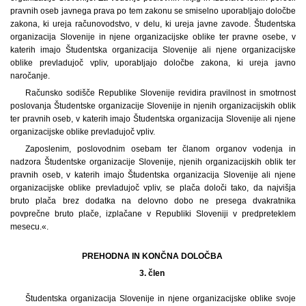
pravnih oseb javnega prava po tem zakonu se smiselno uporabljajo določbe
zakona, ki ureja računovodstvo, v delu, ki ureja javne zavode. Študentska
organizacija Slovenije in njene organizacijske oblike ter pravne osebe, v
katerih imajo Študentska organizacija Slovenije ali njene organizacijske
oblike prevladujoč vpliv, uporabljajo določbe zakona, ki ureja javno
naročanje.
Računsko sodišče Republike Slovenije revidira pravilnost in smotrnost
poslovanja Študentske organizacije Slovenije in njenih organizacijskih oblik
ter pravnih oseb, v katerih imajo Študentska organizacija Slovenije ali njene
organizacijske oblike prevladujoč vpliv.
Zaposlenim, poslovodnim osebam ter članom organov vodenja in
nadzora Študentske organizacije Slovenije, njenih organizacijskih oblik ter
pravnih oseb, v katerih imajo Študentska organizacija Slovenije ali njene
organizacijske oblike prevladujoč vpliv, se plača določi tako, da najvišja
bruto plača brez dodatka na delovno dobo ne presega dvakratnika
povprečne bruto plače, izplačane v Republiki Sloveniji v predpreteklem
mesecu.«.
PREHODNA IN KONČNA DOLOČBA
3. člen
Študentska organizacija Slovenije in njene organizacijske oblike svoje