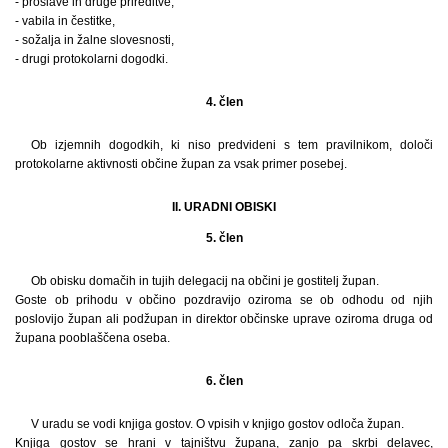
- proslave in druge prireditve,
- vabila in čestitke,
- sožalja in žalne slovesnosti,
- drugi protokolarni dogodki.
4. člen
Ob izjemnih dogodkih, ki niso predvideni s tem pravilnikom, določi
protokolarne aktivnosti občine župan za vsak primer posebej.
II. URADNI OBISKI
5. člen
Ob obisku domačih in tujih delegacij na občini je gostitelj župan.
Goste ob prihodu v občino pozdravijo oziroma se ob odhodu od njih
poslovijo župan ali podžupan in direktor občinske uprave oziroma druga od
župana pooblaščena oseba.
6. člen
V uradu se vodi knjiga gostov. O vpisih v knjigo gostov odloča župan.
Knjiga gostov se hrani v tajništvu župana, zanjo pa skrbi delavec,