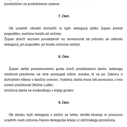
pooblaščen za protokolarne zadeve.
7. člen
Ob uradnih obiskih domačih in tujih delegacij lahko župan priredi
pogostitev, svečano kosilo ali večerjo.
Župan določi seznam povabljenih na slovesnosti ob prihodu ali odhodu
delegacij, pri pogostitvi, pri kosilu oziroma večerji.
8. člen
Župan lahko posameznemu gostu izroči protokolarno darilo, katerega
vrednost praviloma ne sme presegati višine zneska, ki se po Zakonu o
dohodnini všteva v davčno osnovo. Vsebina darila mora biti povezana z eno
izmed značilnosti Občine Laško.
Izročena darila se evidentirajo v knjigi gostov.
9. člen
Ob obisku tujih delegacij v občini se lahko stroški bivanja in prevozov
uradnih oseb oziroma članov delegacije krijejo iz občinskega proračuna.