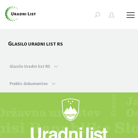
G
LASILO URADNI LIST RS
Glasilo Uradni list RS
Preklic dokumentov