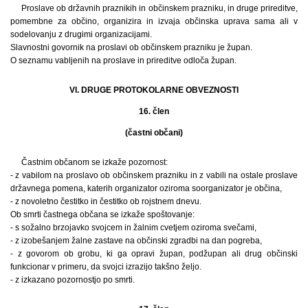
Proslave ob državnih praznikih in občinskem prazniku, in druge prireditve,
pomembne za občino, organizira in izvaja občinska uprava sama ali v
sodelovanju z drugimi organizacijami.
Slavnostni govornik na proslavi ob občinskem prazniku je župan.
O seznamu vabljenih na proslave in prireditve odloča župan.
VI. DRUGE PROTOKOLARNE OBVEZNOSTI
16. člen
(častni občani)
Častnim občanom se izkaže pozornost:
- z vabilom na proslavo ob občinskem prazniku in z vabili na ostale proslave
državnega pomena, katerih organizator oziroma soorganizator je občina,
- z novoletno čestitko in čestitko ob rojstnem dnevu.
Ob smrti častnega občana se izkaže spoštovanje:
- s sožalno brzojavko svojcem in žalnim cvetjem oziroma svečami,
- z izobešanjem žalne zastave na občinski zgradbi na dan pogreba,
- z govorom ob grobu, ki ga opravi župan, podžupan ali drug občinski
funkcionar v primeru, da svojci izrazijo takšno željo.
- z izkazano pozornostjo po smrti.