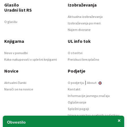
Glasilo
Izobraževanja
Uradni list RS
Aktualna izobraževanja
O glasilu
Izobraževanja po meri
Najem dvorane
Knjigarna
UL info tok
Novo v ponudbi
O storitvi
Kako nakupovati v spletni knjigarni
Preizkusi brezplačno
Novice
Podjetje
|
Aktualni članki
O podjetju
About
Naroči se na novice
Kontakt
Informacije javnega značaja
Oglaševanje
Splošni pogoji
Izjava o varstvu osebnih podatkov
×
E-dražbe
Obvestilo