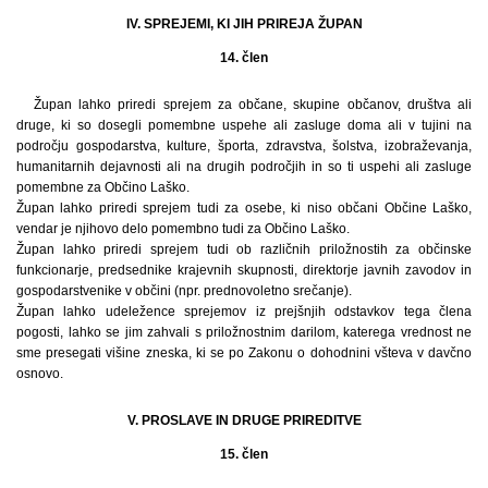
IV. SPREJEMI, KI JIH PRIREJA ŽUPAN
14. člen
Župan lahko priredi sprejem za občane, skupine občanov, društva ali
druge, ki so dosegli pomembne uspehe ali zasluge doma ali v tujini na
področju gospodarstva, kulture, športa, zdravstva, šolstva, izobraževanja,
humanitarnih dejavnosti ali na drugih področjih in so ti uspehi ali zasluge
pomembne za Občino Laško.
Župan lahko priredi sprejem tudi za osebe, ki niso občani Občine Laško,
vendar je njihovo delo pomembno tudi za Občino Laško.
Župan lahko priredi sprejem tudi ob različnih priložnostih za občinske
funkcionarje, predsednike krajevnih skupnosti, direktorje javnih zavodov in
gospodarstvenike v občini (npr. prednovoletno srečanje).
Župan lahko udeležence sprejemov iz prejšnjih odstavkov tega člena
pogosti, lahko se jim zahvali s priložnostnim darilom, katerega vrednost ne
sme presegati višine zneska, ki se po Zakonu o dohodnini všteva v davčno
osnovo.
V. PROSLAVE IN DRUGE PRIREDITVE
15. člen