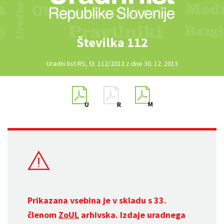
Številka 112
Uradni list RS, št. 112/2013 z dne 30. 12. 2013
Prikazana vsebina je v skladu s 33.
členom
ZoUL
arhivska. Izdaje uradnega