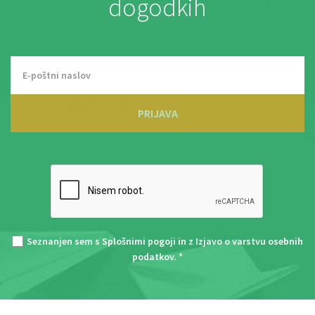
dogodkih
PRIJAVA
Seznanjen sem s
Splošnimi pogoji
in z
Izjavo o varstvu osebnih
podatkov
. *