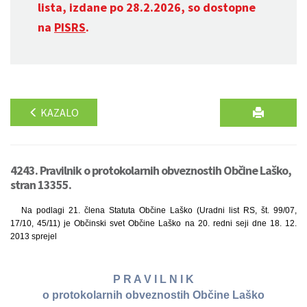
lista, izdane po 28.2.2026, so dostopne
na
PISRS
.
KAZALO
4243. Pravilnik o protokolarnih obveznostih Občine Laško,
stran 13355.
Na podlagi 21. člena Statuta Občine Laško (Uradni list RS, št. 99/07,
17/10, 45/11) je Občinski svet Občine Laško na 20. redni seji dne 18. 12.
2013 sprejel
P R A V I L N I K
o protokolarnih obveznostih Občine Laško