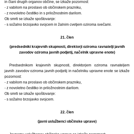
in člani drugih organov občine, se izkaže pozornost:
- z vabilom na proslavo ob občinskem prazniku,
- z novoletno čestitko in s priložnostnim darilom.
Ob smrti se izkaže spoštovanje:
- s sožalno brzojavko svojcem in žalnim cvetjem oziroma svečami.
21. člen
(predsedniki krajevnih skupnosti, direktorji oziroma ravnatelji javnih
zavodov oziroma javnih podjetij, načelnik upravne enote)
Predsednikom krajevnih skupnosti, direktorjem oziroma ravnateljem
javnih zavodov oziroma javnih podjetij in načelniku upravne enote se izkaže
pozornost:
- z vabilom na proslavo ob občinskem prazniku,
- z novoletno čestitko in priložnostnim darilom.
Ob smrti se izkaže spoštovanje:
- s sožalno brzojavko svojcem.
22. člen
(javni uslužbenci občinske uprave)