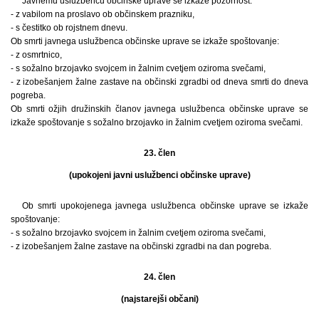
Javnemu uslužbencu občinske uprave se izkaže pozornost:
- z vabilom na proslavo ob občinskem prazniku,
- s čestitko ob rojstnem dnevu.
Ob smrti javnega uslužbenca občinske uprave se izkaže spoštovanje:
- z osmrtnico,
- s sožalno brzojavko svojcem in žalnim cvetjem oziroma svečami,
- z izobešanjem žalne zastave na občinski zgradbi od dneva smrti do dneva
pogreba.
Ob smrti ožjih družinskih članov javnega uslužbenca občinske uprave se
izkaže spoštovanje s sožalno brzojavko in žalnim cvetjem oziroma svečami.
23. člen
(upokojeni javni uslužbenci občinske uprave)
Ob smrti upokojenega javnega uslužbenca občinske uprave se izkaže
spoštovanje:
- s sožalno brzojavko svojcem in žalnim cvetjem oziroma svečami,
- z izobešanjem žalne zastave na občinski zgradbi na dan pogreba.
24. člen
(najstarejši občani)