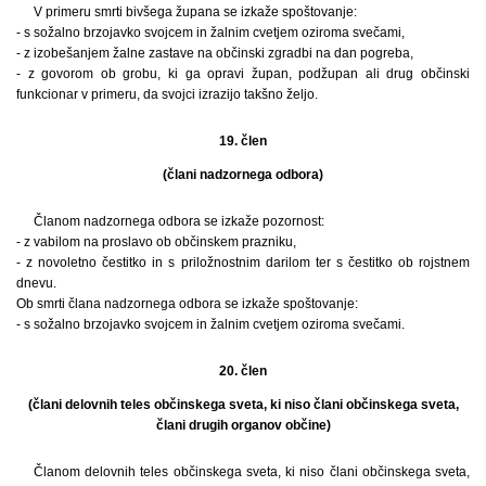
V primeru smrti bivšega župana se izkaže spoštovanje:
- s sožalno brzojavko svojcem in žalnim cvetjem oziroma svečami,
- z izobešanjem žalne zastave na občinski zgradbi na dan pogreba,
- z govorom ob grobu, ki ga opravi župan, podžupan ali drug občinski
funkcionar v primeru, da svojci izrazijo takšno željo.
19. člen
(člani nadzornega odbora)
Članom nadzornega odbora se izkaže pozornost:
- z vabilom na proslavo ob občinskem prazniku,
- z novoletno čestitko in s priložnostnim darilom ter s čestitko ob rojstnem
dnevu.
Ob smrti člana nadzornega odbora se izkaže spoštovanje:
- s sožalno brzojavko svojcem in žalnim cvetjem oziroma svečami.
20. člen
(člani delovnih teles občinskega sveta, ki niso člani občinskega sveta,
člani drugih organov občine)
Članom delovnih teles občinskega sveta, ki niso člani občinskega sveta,