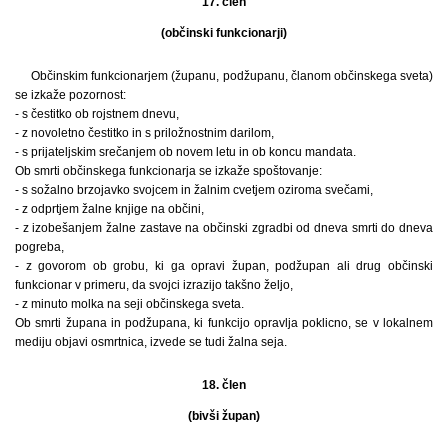
17. člen
(občinski funkcionarji)
Občinskim funkcionarjem (županu, podžupanu, članom občinskega sveta)
se izkaže pozornost:
- s čestitko ob rojstnem dnevu,
- z novoletno čestitko in s priložnostnim darilom,
- s prijateljskim srečanjem ob novem letu in ob koncu mandata.
Ob smrti občinskega funkcionarja se izkaže spoštovanje:
- s sožalno brzojavko svojcem in žalnim cvetjem oziroma svečami,
- z odprtjem žalne knjige na občini,
- z izobešanjem žalne zastave na občinski zgradbi od dneva smrti do dneva
pogreba,
- z govorom ob grobu, ki ga opravi župan, podžupan ali drug občinski
funkcionar v primeru, da svojci izrazijo takšno željo,
- z minuto molka na seji občinskega sveta.
Ob smrti župana in podžupana, ki funkcijo opravlja poklicno, se v lokalnem
mediju objavi osmrtnica, izvede se tudi žalna seja.
18. člen
(bivši župan)