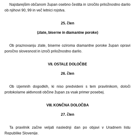
Najstarejšim občanom župan osebno čestita in izročilo priložnostno darilo
ob njihovi 90, 99 in več letnici rojstva.
25. člen
(zlate, biserne in diamantne poroke)
Ob praznovanju zlate, biserne oziroma diamantne poroke župan opravi
poročno slovesnost in izroči priložnostno darilo.
VII. OSTALE DOLOČBE
26. člen
Ob izjemnih dogodkih, ki niso predvideni s tem pravilnikom, določi
protokolarne aktivnosti občine župan za vsak primer posebej.
VIII. KONČNA DOLOČBA
27. člen
Ta pravilnik začne veljati naslednji dan po objavi v Uradnem listu
Republike Slovenije.