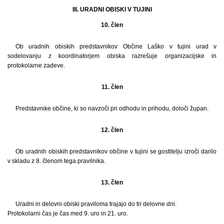
III. URADNI OBISKI V TUJINI
10. člen
Ob uradnih obiskih predstavnikov Občine Laško v tujini urad v
sodelovanju z koordinatorjem obiska razrešuje organizacijske in
protokolarne zadeve.
11. člen
Predstavnike občine, ki so navzoči pri odhodu in prihodu, določi župan.
12. člen
Ob uradnih obiskih predstavnikov občine v tujini se gostitelju izroči darilo
v skladu z 8. členom tega pravilnika.
13. člen
Uradni in delovni obiski praviloma trajajo do tri delovne dni.
Protokolarni čas je čas med 9. uro in 21. uro.