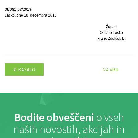
Št. 081-03/2013
Laško, dne 18. decembra 2013
Župan
Občine Laško
Franc Zdolšek l.r.
KAZALO
NA VRH
Bodite obveščeni
o vseh
naših novostih, akcijah in