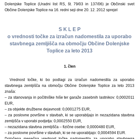
Dolenjske Toplice (Uradni list RS, št. 79/03 in 137/06) je Občinski svet
Občine Dolenjske Toplice na 16. redni seji dne 20. 12. 2012 sprejel
S K L E P
o vrednosti točke za izračun nadomestila za uporabo
stavbnega zemljišča na območju Občine Dolenjske
Toplice za leto 2013
1. člen
Vrednost točke, ki bo podlagi za izračun nadomestila za uporabo
stavbnega zemljišča na območju Občine Dolenjske Toplice za leto 2013
znaša:
– za stanovanja in počitniške hiše ter garaže zasebnih lastnikov: 0,0002011
EUR,
– za objekte družbene dejavnosti: 0,0001275 EUR,
– za poslovne površine v stavbah, ki se uporabljajo in nezazidana stavbna
zemljišča v uporabi podjetja: 0,0002550 EUR,
– nezazidana stavbna zemljišča – fizične osebe: 0,0000480 EUR,
– za poslovne površine v stavbah, ki se ne uporabljajo: 0,0004594 EUR.
Določena mesečna vrednost točke nadomestila za uporabo stavbnega