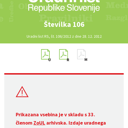
Številka 106
Uradni list RS, št. 106/2012 z dne 28. 12. 2012
Prikazana vsebina je v skladu s 33.
členom
ZoUL
arhivska. Izdaje uradnega