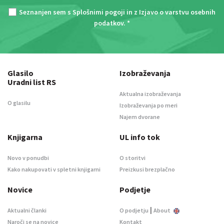
Seznanjen sem s
Splošnimi pogoji
in z
Izjavo o varstvu osebnih
podatkov
. *
Glasilo
Izobraževanja
Uradni list RS
Aktualna izobraževanja
O glasilu
Izobraževanja po meri
Najem dvorane
Knjigarna
UL info tok
Novo v ponudbi
O storitvi
Kako nakupovati v spletni knjigarni
Preizkusi brezplačno
Novice
Podjetje
|
Aktualni članki
O podjetju
About
Naroči se na novice
Kontakt