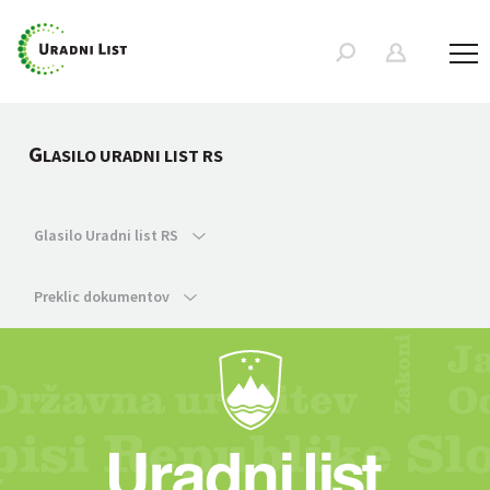
G
LASILO URADNI LIST RS
Glasilo Uradni list RS
Preklic dokumentov