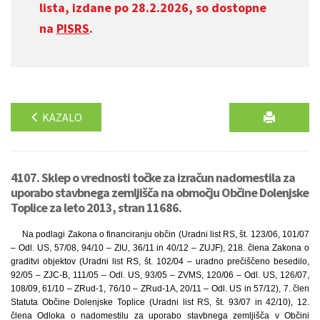
lista, izdane po 28.2.2026, so dostopne
na
PISRS
.
KAZALO
4107. Sklep o vrednosti točke za izračun nadomestila za
uporabo stavbnega zemljišča na območju Občine Dolenjske
Toplice za leto 2013, stran 11686.
Na podlagi Zakona o financiranju občin (Uradni list RS, št. 123/06, 101/07
– Odl. US, 57/08, 94/10 – ZIU, 36/11 in 40/12 – ZUJF), 218. člena Zakona o
graditvi objektov (Uradni list RS, št. 102/04 – uradno prečiščeno besedilo,
92/05 – ZJC-B, 111/05 – Odl. US, 93/05 – ZVMS, 120/06 – Odl. US, 126/07,
108/09, 61/10 – ZRud-1, 76/10 – ZRud-1A, 20/11 – Odl. US in 57/12), 7. člen
Statuta Občine Dolenjske Toplice (Uradni list RS, št. 93/07 in 42/10), 12.
člena Odloka o nadomestilu za uporabo stavbnega zemljišča v Občini