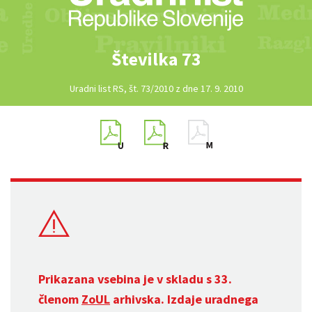
Številka 73
Uradni list RS, št. 73/2010 z dne 17. 9. 2010
Prikazana vsebina je v skladu s 33.
členom
ZoUL
arhivska. Izdaje uradnega