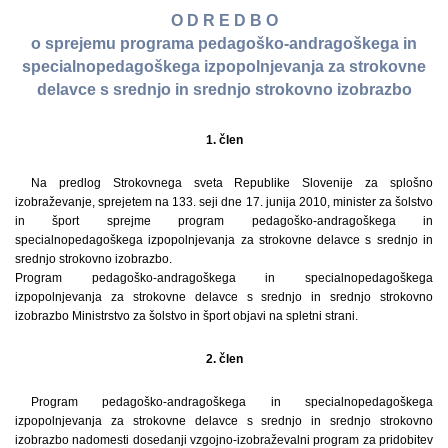
O D R E D B O
o sprejemu programa pedagoško-andragoškega in
specialnopedagoškega izpopolnjevanja za strokovne
delavce s srednjo in srednjo strokovno izobrazbo
1. člen
Na predlog Strokovnega sveta Republike Slovenije za splošno
izobraževanje, sprejetem na 133. seji dne 17. junija 2010, minister za šolstvo
in šport sprejme program pedagoško-andragoškega in
specialnopedagoškega izpopolnjevanja za strokovne delavce s srednjo in
srednjo strokovno izobrazbo.
Program pedagoško-andragoškega in specialnopedagoškega
izpopolnjevanja za strokovne delavce s srednjo in srednjo strokovno
izobrazbo Ministrstvo za šolstvo in šport objavi na spletni strani.
2. člen
Program pedagoško-andragoškega in specialnopedagoškega
izpopolnjevanja za strokovne delavce s srednjo in srednjo strokovno
izobrazbo nadomesti dosedanji vzgojno-izobraževalni program za pridobitev