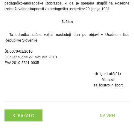
pedagoško-andragoške izobrazbe, ki ga je sprejela skupščina Posebne
izobraževalne skupnosti za pedagoško usmeritev 29. junija 1981.
3. člen
Ta odredba začne veljati naslednji dan po objavi v Uradnem listu
Republike Slovenije.
Št. 0070-61/2010
Ljubljana, dne 27. avgusta 2010
EVA 2010-3311-0035
dr. Igor Lukšič l.r.
Minister
za šolstvo in šport
KAZALO
NA VRH