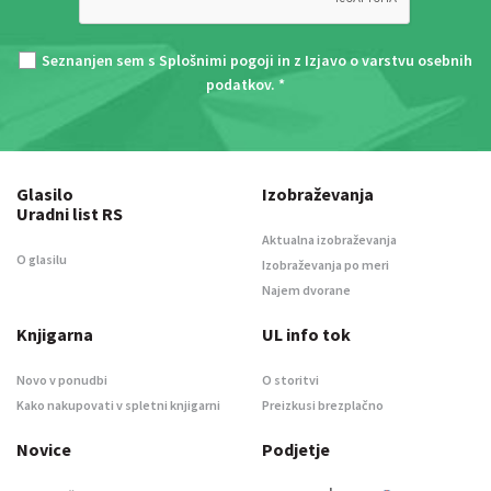
Seznanjen sem s
Splošnimi pogoji
in z
Izjavo o varstvu osebnih
podatkov
. *
Glasilo
Izobraževanja
Uradni list RS
Aktualna izobraževanja
O glasilu
Izobraževanja po meri
Najem dvorane
Knjigarna
UL info tok
Novo v ponudbi
O storitvi
Kako nakupovati v spletni knjigarni
Preizkusi brezplačno
Novice
Podjetje