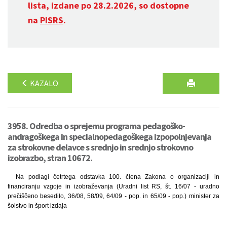
lista, izdane po 28.2.2026, so dostopne
na
PISRS
.
KAZALO
3958. Odredba o sprejemu programa pedagoško-
andragoškega in specialnopedagoškega izpopolnjevanja
za strokovne delavce s srednjo in srednjo strokovno
izobrazbo, stran 10672.
Na podlagi četrtega odstavka 100. člena Zakona o organizaciji in
financiranju vzgoje in izobraževanja (Uradni list RS, št. 16/07 - uradno
prečiščeno besedilo, 36/08, 58/09, 64/09 - pop. in 65/09 - pop.) minister za
šolstvo in šport izdaja