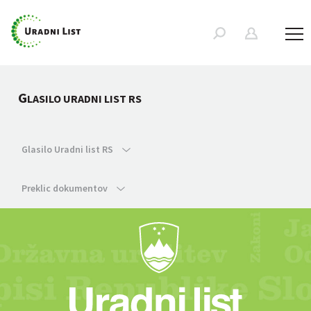
G
LASILO URADNI LIST RS
Glasilo Uradni list RS
Preklic dokumentov