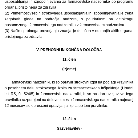
usposabljanja in izpopolnjevanja za farmacevtske nadzornike po programu
organa, pristojnega za zdravila.
(2) Primernost vsebin strokovnega usposabljanja in izpopolnjevanja je treba
zagotoviti glede na področja nadzora, s poudarkom na delokrogu
posameznega farmacevtskega nadzornika v farmacevtskem nadzorstvu.
(3) Način sprotnega preverjanja znanja je določen v notranjih aktih organa,
pristojnega za zdravila.
V. PREHODNI IN KONČNA DOLOČBA
11. člen
(izjeme)
Farmacevtski nadzorniki, ki so opravili strokovni izpit na podlagi Pravilnika
o posebnem delu strokovnega izpita za farmacevtskega inšpektorja (Uradni
list RS, št. 52/05) in farmacevtski nadzorniki, ki so na dan uveljavitve tega
pravilnika razporejeni na delovno mesto farmacevtskega nadzornika najmanj
12 mesecev, so oproščeni opravljanja izpita po tem pravilniku.
12. člen
(razveljavitev)