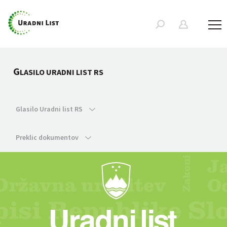
G
LASILO URADNI LIST RS
Glasilo Uradni list RS
Preklic dokumentov