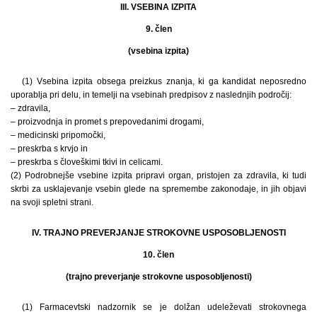
III. VSEBINA IZPITA
9. člen
(vsebina izpita)
(1) Vsebina izpita obsega preizkus znanja, ki ga kandidat neposredno
uporablja pri delu, in temelji na vsebinah predpisov z naslednjih področij:
– zdravila,
– proizvodnja in promet s prepovedanimi drogami,
– medicinski pripomočki,
– preskrba s krvjo in
– preskrba s človeškimi tkivi in celicami.
(2) Podrobnejše vsebine izpita pripravi organ, pristojen za zdravila, ki tudi
skrbi za usklajevanje vsebin glede na spremembe zakonodaje, in jih objavi
na svoji spletni strani.
IV. TRAJNO PREVERJANJE STROKOVNE USPOSOBLJENOSTI
10. člen
(trajno preverjanje strokovne usposobljenosti)
(1) Farmacevtski nadzornik se je dolžan udeleževati strokovnega