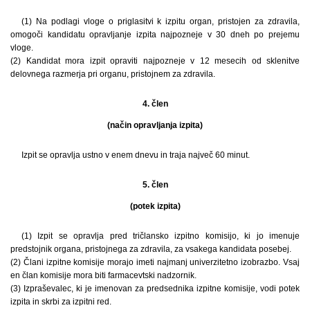
(1) Na podlagi vloge o priglasitvi k izpitu organ, pristojen za zdravila,
omogoči kandidatu opravljanje izpita najpozneje v 30 dneh po prejemu
vloge.
(2) Kandidat mora izpit opraviti najpozneje v 12 mesecih od sklenitve
delovnega razmerja pri organu, pristojnem za zdravila.
4. člen
(način opravljanja izpita)
Izpit se opravlja ustno v enem dnevu in traja največ 60 minut.
5. člen
(potek izpita)
(1) Izpit se opravlja pred tričlansko izpitno komisijo, ki jo imenuje
predstojnik organa, pristojnega za zdravila, za vsakega kandidata posebej.
(2) Člani izpitne komisije morajo imeti najmanj univerzitetno izobrazbo. Vsaj
en član komisije mora biti farmacevtski nadzornik.
(3) Izpraševalec, ki je imenovan za predsednika izpitne komisije, vodi potek
izpita in skrbi za izpitni red.