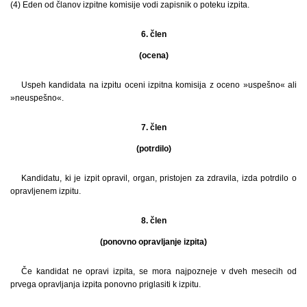
(4) Eden od članov izpitne komisije vodi zapisnik o poteku izpita.
6. člen
(ocena)
Uspeh kandidata na izpitu oceni izpitna komisija z oceno »uspešno« ali
»neuspešno«.
7. člen
(potrdilo)
Kandidatu, ki je izpit opravil, organ, pristojen za zdravila, izda potrdilo o
opravljenem izpitu.
8. člen
(ponovno opravljanje izpita)
Če kandidat ne opravi izpita, se mora najpozneje v dveh mesecih od
prvega opravljanja izpita ponovno priglasiti k izpitu.