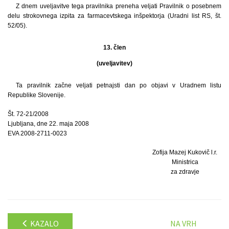
Z dnem uveljavitve tega pravilnika preneha veljati Pravilnik o posebnem
delu strokovnega izpita za farmacevtskega inšpektorja (Uradni list RS, št.
52/05).
13. člen
(uveljavitev)
Ta pravilnik začne veljati petnajsti dan po objavi v Uradnem listu
Republike Slovenije.
Št. 72-21/2008
Ljubljana, dne 22. maja 2008
EVA 2008-2711-0023
Zofija Mazej Kukovič l.r.
Ministrica
za zdravje
KAZALO
NA VRH