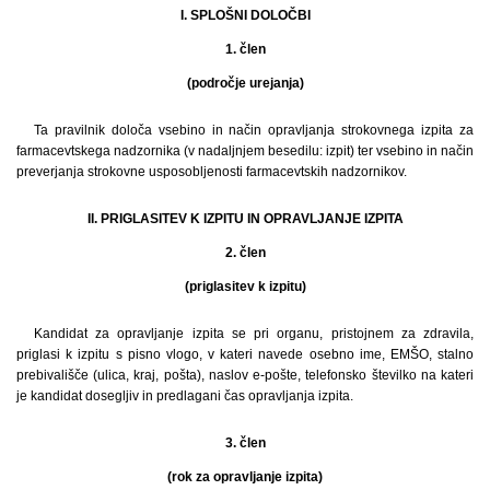
I. SPLOŠNI DOLOČBI
1. člen
(področje urejanja)
Ta pravilnik določa vsebino in način opravljanja strokovnega izpita za
farmacevtskega nadzornika (v nadaljnjem besedilu: izpit) ter vsebino in način
preverjanja strokovne usposobljenosti farmacevtskih nadzornikov.
II. PRIGLASITEV K IZPITU IN OPRAVLJANJE IZPITA
2. člen
(priglasitev k izpitu)
Kandidat za opravljanje izpita se pri organu, pristojnem za zdravila,
priglasi k izpitu s pisno vlogo, v kateri navede osebno ime, EMŠO, stalno
prebivališče (ulica, kraj, pošta), naslov e-pošte, telefonsko številko na kateri
je kandidat dosegljiv in predlagani čas opravljanja izpita.
3. člen
(rok za opravljanje izpita)