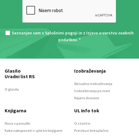
Seznanjen sem s
Splošnimi pogoji
in z
Izjavo o varstvu osebnih
podatkov
. *
Glasilo
Izobraževanja
Uradni list RS
Aktualna izobraževanja
O glasilu
Izobraževanja po meri
Najem dvorane
Knjigarna
UL info tok
Novo v ponudbi
O storitvi
Kako nakupovati v spletni knjigarni
Preizkusi brezplačno