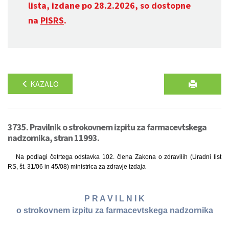
lista, izdane po 28.2.2026, so dostopne
na
PISRS
.
KAZALO
3735. Pravilnik o strokovnem izpitu za farmacevtskega
nadzornika, stran 11993.
Na podlagi četrtega odstavka 102. člena Zakona o zdravilih (Uradni list
RS, št. 31/06 in 45/08) ministrica za zdravje izdaja
P R A V I L N I K
o strokovnem izpitu za farmacevtskega nadzornika