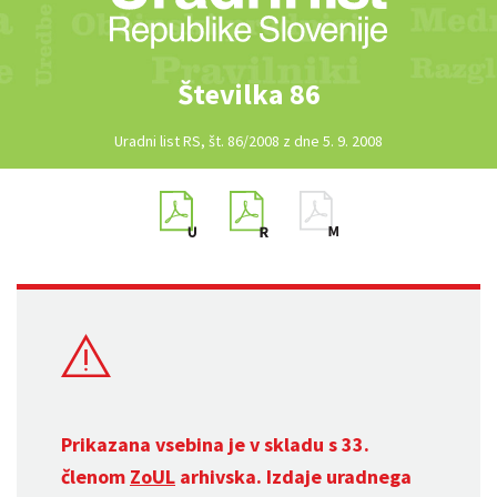
Številka 86
Uradni list RS, št. 86/2008 z dne 5. 9. 2008
Prikazana vsebina je v skladu s 33.
členom
ZoUL
arhivska. Izdaje uradnega