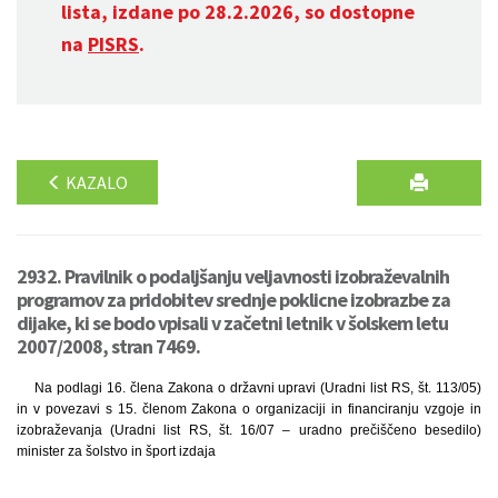
lista, izdane po 28.2.2026, so dostopne
na
PISRS
.
KAZALO
2932. Pravilnik o podaljšanju veljavnosti izobraževalnih
programov za pridobitev srednje poklicne izobrazbe za
dijake, ki se bodo vpisali v začetni letnik v šolskem letu
2007/2008, stran 7469.
Na podlagi 16. člena Zakona o državni upravi (Uradni list RS, št. 113/05)
in v povezavi s 15. členom Zakona o organizaciji in financiranju vzgoje in
izobraževanja (Uradni list RS, št. 16/07 – uradno prečiščeno besedilo)
minister za šolstvo in šport izdaja