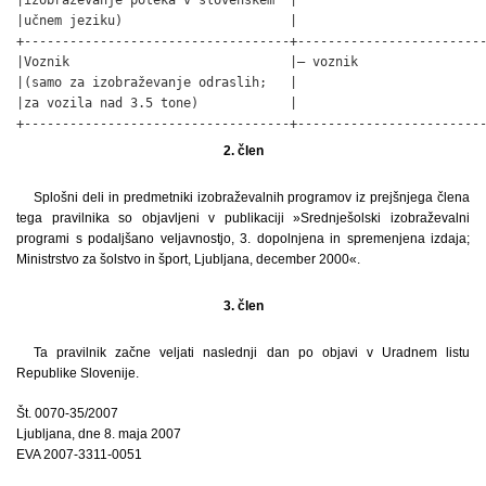
|učnem jeziku)                      |                         
+-----------------------------------+-------------------------
|Voznik                             |– voznik                 
|(samo za izobraževanje odraslih;   |                         
|za vozila nad 3.5 tone)            |                         
+-----------------------------------+------------------------
2. člen
Splošni deli in predmetniki izobraževalnih programov iz prejšnjega člena
tega pravilnika so objavljeni v publikaciji »Srednješolski izobraževalni
programi s podaljšano veljavnostjo, 3. dopolnjena in spremenjena izdaja;
Ministrstvo za šolstvo in šport, Ljubljana, december 2000«.
3. člen
Ta pravilnik začne veljati naslednji dan po objavi v Uradnem listu
Republike Slovenije.
Št. 0070-35/2007
Ljubljana, dne 8. maja 2007
EVA 2007-3311-0051