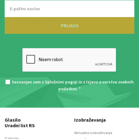
PRIJAVA
Seznanjen sem s
Splošnimi pogoji
in z
Izjavo o varstvu osebnih
podatkov
. *
Glasilo
Izobraževanja
Uradni list RS
Aktualna izobraževanja
O glasilu