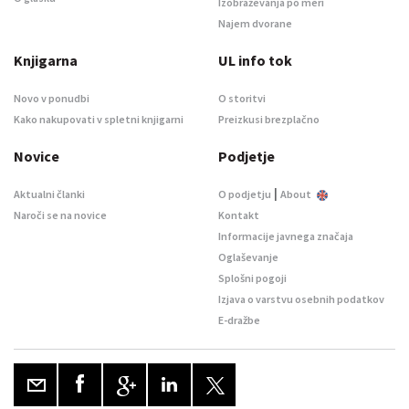
Izobraževanja po meri
Najem dvorane
Knjigarna
UL info tok
Novo v ponudbi
O storitvi
Kako nakupovati v spletni knjigarni
Preizkusi brezplačno
Novice
Podjetje
|
Aktualni članki
O podjetju
About
Naroči se na novice
Kontakt
Informacije javnega značaja
Oglaševanje
Splošni pogoji
Izjava o varstvu osebnih podatkov
E-dražbe