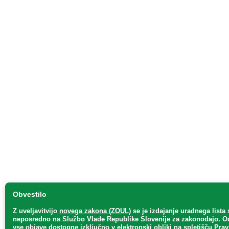
Obvestilo
Z uveljavitvijo
novega zakona (ZOUL)
se je
izdajanje uradnega lista 
neposredno
na Službo Vlade Republike Slovenije za zakonodajo
. O
vse objave dostopne izključno v elektronski obliki na spletišču Pra