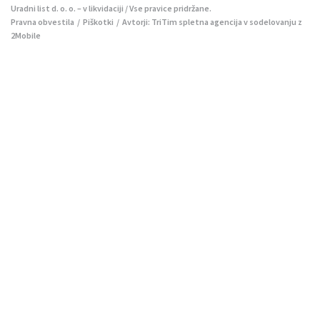
Uradni list d. o. o. – v likvidaciji / Vse pravice pridržane.
Pravna obvestila
/
Piškotki
/ Avtorji:
TriTim spletna agencija
v sodelovanju z
2Mobile