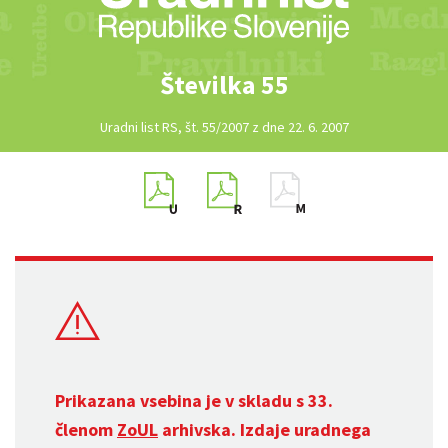
Številka 55
Uradni list RS, št. 55/2007 z dne 22. 6. 2007
Prikazana vsebina je v skladu s 33.
členom
ZoUL
arhivska. Izdaje uradnega