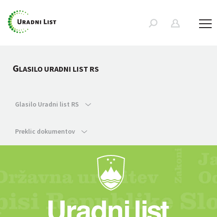
G
LASILO URADNI LIST RS
Glasilo Uradni list RS
Preklic dokumentov