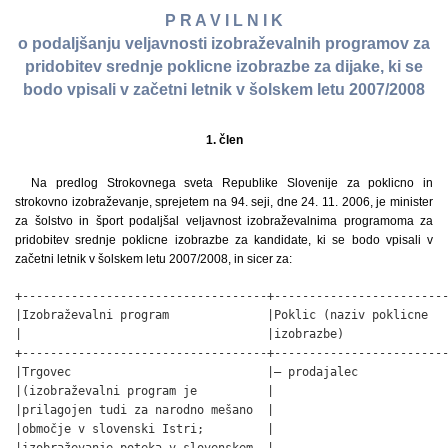
P R A V I L N I K
o podaljšanju veljavnosti izobraževalnih programov za
pridobitev srednje poklicne izobrazbe za dijake, ki se
bodo vpisali v začetni letnik v šolskem letu 2007/2008
1. člen
Na predlog Strokovnega sveta Republike Slovenije za poklicno in
strokovno izobraževanje, sprejetem na 94. seji, dne 24. 11. 2006, je minister
za šolstvo in šport podaljšal veljavnost izobraževalnima programoma za
pridobitev srednje poklicne izobrazbe za kandidate, ki se bodo vpisali v
začetni letnik v šolskem letu 2007/2008, in sicer za:
+-----------------------------------+-------------------------
|Izobraževalni program              |Poklic (naziv poklicne   
|                                   |izobrazbe)               
+-----------------------------------+-------------------------
|Trgovec                            |– prodajalec             
|(izobraževalni program je          |                         
|prilagojen tudi za narodno mešano  |                         
|območje v slovenski Istri;         |                         
|izobraževanje poteka v slovenskem  |                         