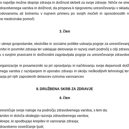
 najvišje možne stopnje zdravja in dolžnost skrbeti za svoje zdravje. Nihče ne sme
dravstvenega varstva in dolžnost, da prispeva k njegovemu uresničevanju v skladu
odovanemu ali bolnemu v nujnem primeru po svojih močeh in sposobnostih n
ne medicinske pomoči.
3. člen
 ukrepi gospodarske, ekološke in socialne politike ustvarja pogoje za uresničeva
anitvi in povrnitvi zdravja ter usklajuje delovanje in razvoj vseh področij s cilji zdra
u s svojimi pravicami in dolžnostmi zagotavljata pogoje za uresničevanje zdravst
organizacije in posamezniki so pri opravljanju in načrtovanju svoje dejavnosti dolž
ega varstva z razvijanjem in uporabo zdravju in okolju neškodljivih tehnologij t
ravja pri njih zaposlenih delavcev oziroma varovancev.
II. DRUŽBENA SKRB ZA ZDRAVJE
4. člen
resničuje svoje naloge na področju zdravstvenega varstva, s tem da:
arstvo in določa strategijo razvoja zdravstvenega varstva;
krepe, ki spodbujajo krepitev in varovanje zdravja;
dravstveno osveščanje ljudi;