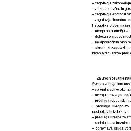
– zagotavlja zakonodajno 
– z ukrepi davčne in gos
– zagotavlja enotnost ra
– zagotavlja finančna sr
Republika Slovenija ures
– ukrepi na področju var
– določanjem obveznosti i
– medpodročnim planiranj
– ukrepi, ki zagotavlja
bivanja ter varstvo pred 
Za uresničevanje nalo
Svet za zdravje ima nas
– spremlja vplive okolja 
– ocenjuje razvojne načr
– predlaga republiškim 
– predlaga ukrepe za 
postopkov in izdelkov;
– predlaga ukrepe za zma
– sodeluje z ustreznim 
– obravnava druga vpra