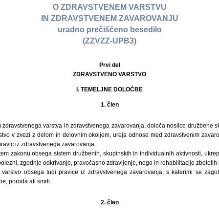
O ZDRAVSTVENEM VARSTVU
IN ZDRAVSTVENEM ZAVAROVANJU
uradno prečiščeno besedilo
(ZZVZZ-UPB3)
Prvi del
ZDRAVSTVENO VARSTVO
I. TEMELJNE DOLOČBE
1. člen
 zdravstvenega varstva in zdravstvenega zavarovanja, določa nosilce družbene skr
stvo v zvezi z delom in delovnim okoljem, ureja odnose med zdravstvenim zavar
 pravic iz zdravstvenega zavarovanja.
em zakonu obsega sistem družbenih, skupinskih in individualnih aktivnosti, ukrepo
olezni, zgodnje odkrivanje, pravočasno zdravljenje, nego in rehabilitacijo zbolelih
varstvo obsega tudi pravice iz zdravstvenega zavarovanja, s katerimi se zagot
e, poroda ali smrti.
2. člen