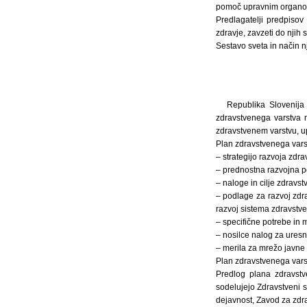
pomoč upravnim organom 
Predlagatelji predpiso
zdravje, zavzeti do njih
Sestavo sveta in način 
Republika Slovenija
zdravstvenega varstva m
zdravstvenem varstvu, up
Plan zdravstvenega vars
– strategijo razvoja zdr
– prednostna razvojna p
– naloge in cilje zdravs
– podlage za razvoj zdr
razvoj sistema zdravstv
– specifične potrebe in
– nosilce nalog za ures
– merila za mrežo javne 
Plan zdravstvenega vars
Predlog plana zdravstv
sodelujejo Zdravstveni s
dejavnost, Zavod za zdra