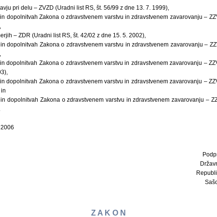
avju pri delu – ZVZD (Uradni list RS, št. 56/99 z dne 13. 7. 1999),
 dopolnitvah Zakona o zdravstvenem varstvu in zdravstvenem zavarovanju – ZZVZ
,
rjih – ZDR (Uradni list RS, št. 42/02 z dne 15. 5. 2002),
 dopolnitvah Zakona o zdravstvenem varstvu in zdravstvenem zavarovanju – ZZVZ
,
 dopolnitvah Zakona o zdravstvenem varstvu in zdravstvenem zavarovanju – ZZVZ
3),
 dopolnitvah Zakona o zdravstvenem varstvu in zdravstvenem zavarovanju – ZZVZ
 in
 dopolnitvah Zakona o zdravstvenem varstvu in zdravstvenem zavarovanju – ZZVZ
.
a 2006
Podp
Držav
Republi
Sašo
Z A K O N