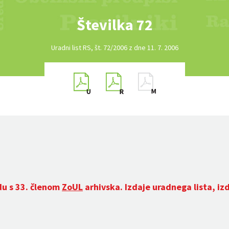
Številka 72
Uradni list RS, št. 72/2006 z dne 11. 7. 2006
du s 33. členom
ZoUL
arhivska. Izdaje uradnega lista, iz