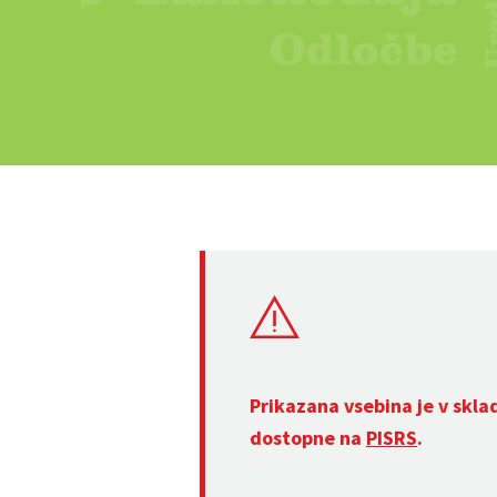
Prikazana vsebina je v skla
dostopne na
PISRS
.