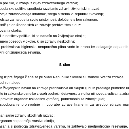
politiko, ki izhaja iz ciljev zdravstvenega varstva;
podarske politike spodbuja razvijanje zdravih življenjskih navad;
zvoja zdravstvenega informacijskega sistema v Republiki Sloveniji;
edstva za naloge iz svoje pristojnosti, določene s tem zakonom.
ničuje družbeno skrb za zdravje prebivalstva tudi z:
ovanja okolja;
n nosilcev politike, ki se nanaša na življenjsko okolje;
em posegov v okolje, ki so zdravju neškodljivi;
jo prebivalstvu higiensko neoporečno pitno vodo in hrano ter odlaganje odpadnih s
viri ionizirajočega sevanja.
5. člen
g iz prejšnjega člena se pri Vladi Republike Slovenije ustanovi Svet za zdravje.
lednje naloge:
in življenjskih navad na zdravje prebivalstva ali skupin ljudi in predlaga primerne u
te in zakonske osnutke z vseh področij dejavnosti z vidika njihovega vpliva na zdrav
upravnim organom uskladitev vprašanj, pomembnih za zdravje ljudi;
spodbujanje proizvodnje in uporabe zdrave hrane in za uvedbo zdravju manj 
njšanje zdravju škodljivih razvad;
organom na področju varstva okolja;
šanja s področja zdravstvenega varstva, ki zahtevajo medpodročno reševanje, t