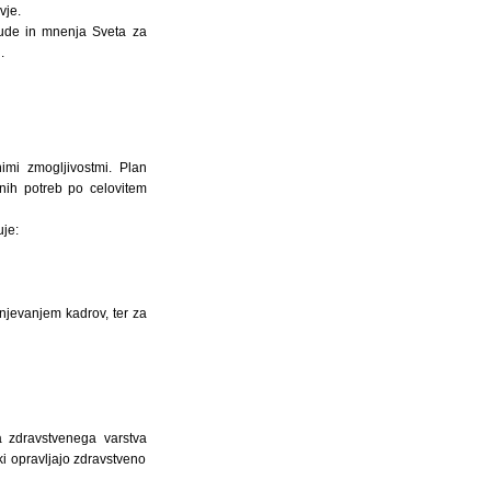
vje.
bude in mnenja Sveta za
.
imi zmogljivostmi. Plan
enih potreb po celovitem
je:
njevanjem kadrov, ter za
a zdravstvenega varstva
ki opravljajo zdravstveno