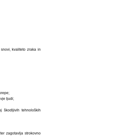
novi, kvaliteto zraka in
krepe;
je ljudi;
škodljivih tehnoloških
er zagotavlja strokovno