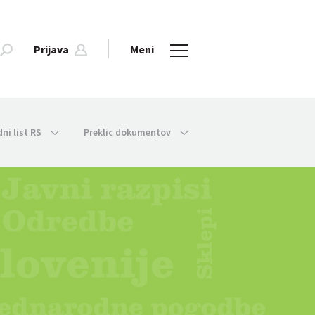
Prijava
Meni
dni list RS
Preklic dokumentov