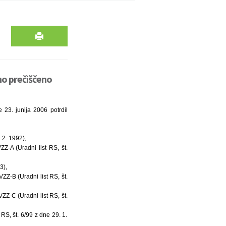
no prečiščeno
23. junija 2006 potrdil
 2. 1992),
-A (Uradni list RS, št.
3),
Z-B (Uradni list RS, št.
Z-C (Uradni list RS, št.
S, št. 6/99 z dne 29. 1.