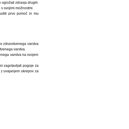
 ogrožati zdravja drugih.
 s svojimi možnostmi.
uditi prvo pomoč in mu
nje zdravstvenega varstva
vstvenega varstva.
venega varstva na svojem
ni zagotavljati pogoje za
er z uvajanjem ukrepov za