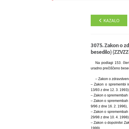
KAZALO
3075. Zakon o z
besedilo) (ZZVZZ
Na podlagi 153. člen
uradno prečiščeno besed
– Zakon o zdravstvene
– Zakon o spremembi in
13/93 z dne 12. 3. 1993)
– Zakon o spremembah in 
– Zakon o spremembah in
9/96 z dne 16. 2. 1996),
– Zakon o spremembah in
29/98 z dne 10. 4. 1998)
– Zakon o dopolnitvi Za
1999),