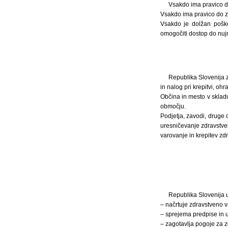
Vsakdo ima pravico do
Vsakdo ima pravico do z
Vsakdo je dolžan pošk
omogočiti dostop do nuj
Republika Slovenija z
in nalog pri krepitvi, ohr
Občina in mesto v sklad
območju.
Podjetja, zavodi, druge 
uresničevanje zdravstven
varovanje in krepitev zd
Republika Slovenija u
– načrtuje zdravstveno v
– sprejema predpise in u
– zagotavlja pogoje za z