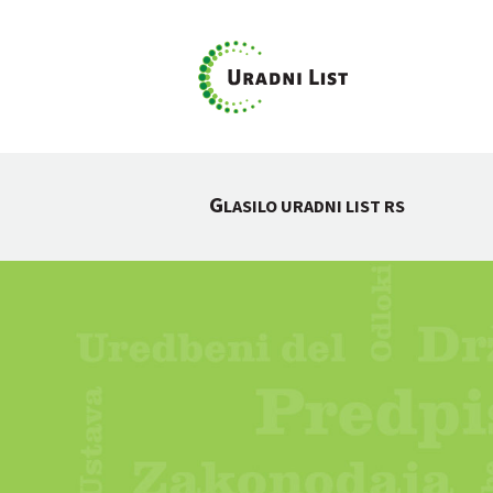
G
LASILO URADNI LIST RS