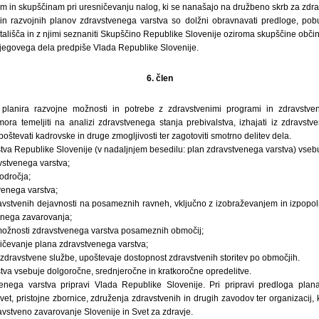
in skupščinam pri uresničevanju nalog, ki se nanašajo na družbeno skrb za zdra
v in razvojnih planov zdravstvenega varstva so dolžni obravnavati predloge, po
 stališča in z njimi seznaniti Skupščino Republike Slovenije oziroma skupščine občin
njegovega dela predpiše Vlada Republike Slovenije.
6. člen
 planira razvojne možnosti in potrebe z zdravstvenimi programi in zdravstven
ora temeljiti na analizi zdravstvenega stanja prebivalstva, izhajati iz zdravstv
oštevati kadrovske in druge zmogljivosti ter zagotoviti smotrno delitev dela.
tva Republike Slovenije (v nadaljnjem besedilu: plan zdravstvenega varstva) vsebu
avstvenega varstva;
odročja;
tvenega varstva;
avstvenih dejavnosti na posameznih ravneh, vključno z izobraževanjem in izpopol
enega zavarovanja;
 možnosti zdravstvenega varstva posameznih območij;
ničevanje plana zdravstvenega varstva;
zdravstvene službe, upoštevaje dostopnost zdravstvenih storitev po območjih.
tva vsebuje dolgoročne, srednjeročne in kratkoročne opredelitve.
enega varstva pripravi Vlada Republike Slovenije. Pri pripravi predloga plan
vet, pristojne zbornice, združenja zdravstvenih in drugih zavodov ter organizacij, 
vstveno zavarovanje Slovenije in Svet za zdravje.