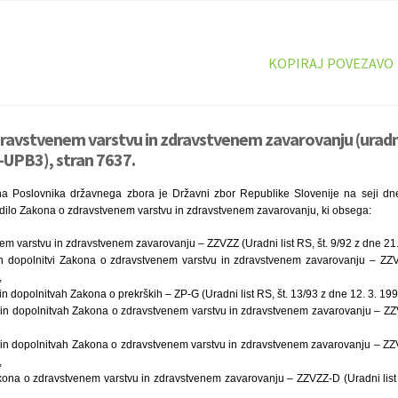
KOPIRAJ POVEZAVO
dravstvenem varstvu in zdravstvenem zavarovanju (urad
-UPB3), stran 7637.
a Poslovnika državnega zbora je Državni zbor Republike Slovenije na seji dne 
ilo Zakona o zdravstvenem varstvu in zdravstvenem zavarovanju, ki obsega:
m varstvu in zdravstvenem zavarovanju – ZZVZZ (Uradni list RS, št. 9/92 z dne 21.
 dopolnitvi Zakona o zdravstvenem varstvu in zdravstvenem zavarovanju – ZZVZZ
,
dopolnitvah Zakona o prekrških – ZP-G (Uradni list RS, št. 13/93 z dne 12. 3. 199
 dopolnitvah Zakona o zdravstvenem varstvu in zdravstvenem zavarovanju – ZZVZ
 dopolnitvah Zakona o zdravstvenem varstvu in zdravstvenem zavarovanju – ZZVZ
,
kona o zdravstvenem varstvu in zdravstvenem zavarovanju – ZZVZZ-D (Uradni list R