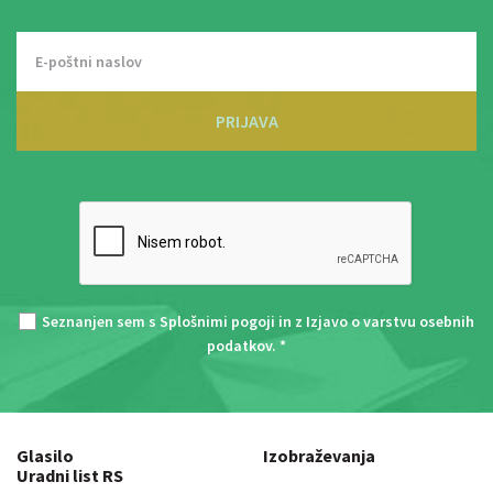
PRIJAVA
Seznanjen sem s
Splošnimi pogoji
in z
Izjavo o varstvu osebnih
podatkov
. *
Glasilo
Izobraževanja
Uradni list RS