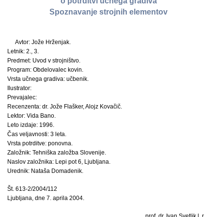
o potrditvi učnega gradiva
Spoznavanje strojnih elementov
Avtor: Jože Hrženjak.
Letnik: 2., 3.
Predmet: Uvod v strojništvo.
Program: Obdelovalec kovin.
Vrsta učnega gradiva: učbenik.
Ilustrator:
Prevajalec:
Recenzenta: dr. Jože Flašker, Alojz Kovačič.
Lektor: Vida Bano.
Leto izdaje: 1996.
Čas veljavnosti: 3 leta.
Vrsta potrditve: ponovna.
Založnik: Tehniška založba Slovenije.
Naslov založnika: Lepi pot 6, Ljubljana.
Urednik: Nataša Domadenik.
Št. 613-2/2004/112
Ljubljana, dne 7. aprila 2004.
prof. dr. Ivan Svetlik l. r.