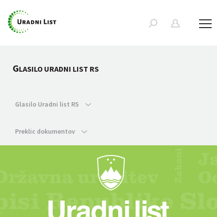
G
LASILO URADNI LIST RS
Glasilo Uradni list RS
Preklic dokumentov