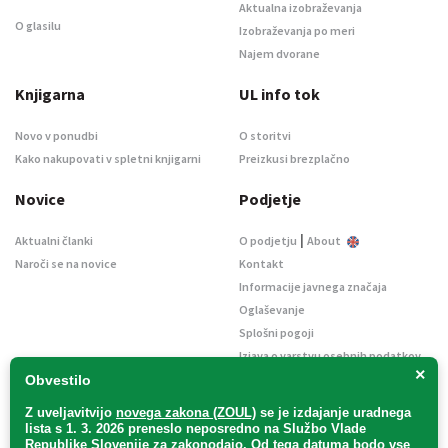
Aktualna izobraževanja
O glasilu
Izobraževanja po meri
Najem dvorane
Knjigarna
UL info tok
Novo v ponudbi
O storitvi
Kako nakupovati v spletni knjigarni
Preizkusi brezplačno
Novice
Podjetje
|
Aktualni članki
O podjetju
About
Naroči se na novice
Kontakt
Informacije javnega značaja
Oglaševanje
Splošni pogoji
Izjava o varstvu osebnih podatkov
×
E-dražbe
Obvestilo
Z uveljavitvijo
novega zakona (ZOUL)
se je
izdajanje uradnega
lista s 1. 3. 2026 preneslo
neposredno
na Službo Vlade
Republike Slovenije za zakonodajo
. Od tega datuma bodo vse