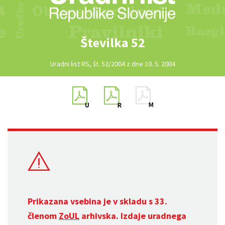
Številka 52
Uradni list RS, št. 52/2004 z dne 10. 5. 2004
Prikazana vsebina je v skladu s 33.
členom
ZoUL
arhivska. Izdaje uradnega