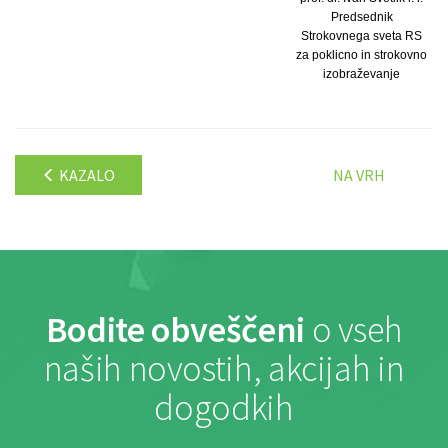
Predsednik
Strokovnega sveta RS
za poklicno in strokovno
izobraževanje
KAZALO
NA VRH
Bodite obveščeni
o vseh
naših novostih, akcijah in
dogodkih