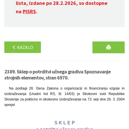
lista, izdane po 28.2.2026, so dostopne
na
PISRS
.
KAZALO
2389. Sklep o potrditvi učnega gradiva Spoznavanje
strojnih elementov, stran 6970.
Na podlagi 26. člena Zakona o organizaciji in financiranju vzgoje in
izobraževanja (Uradni list RS, št. 14/03) je Strokovni svet Republike
Slovenije za poklicno in strokovno izobraževanje na 73. seji dne 26. 3. 2004
sprejel
S K L E P