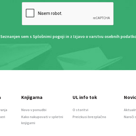
Seznanjen sem s
Splošnimi pogoji
in z
Izjavo o varstvu osebnih podatk
a
Knjigarna
UL info tok
Novi
vanja
Novo v ponudbi
O storitvi
Aktualn
meri
Kako nakupovati v spletni
Preizkusi brezplačno
Naroči 
knjigarni