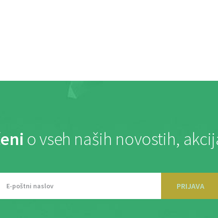
eni
o vseh naših novostih, akci
PRIJAVA