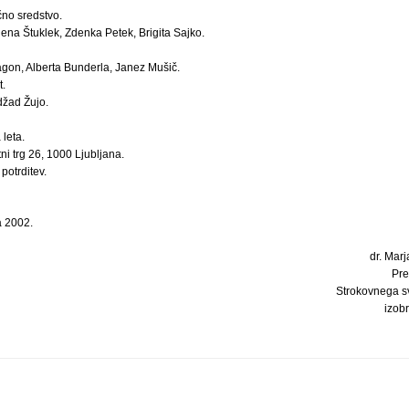
čno sredstvo.
lena Štuklek, Zdenka Petek, Brigita Sajko.
gon, Alberta Bunderla, Janez Mušič.
t.
džad Žujo.
 leta.
ni trg 26, 1000 Ljubljana.
potrditev.
a 2002.
dr. Marj
Pre
Strokovnega s
izob