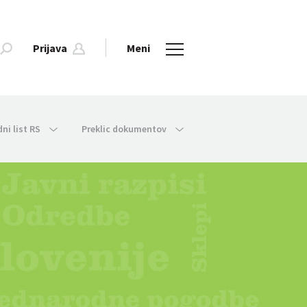
Prijava
Meni
dni list RS
Preklic dokumentov