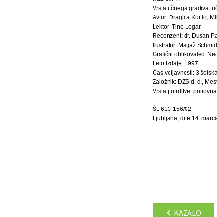
Vrsta učnega gradiva: u
Avtor: Dragica Kurilo, Mi
Lektor: Tine Logar.
Recenzent: dr. Dušan Pa
Ilustrator: Matjaž Schmid
Grafični oblikovalec: Ne
Leto izdaje: 1997.
Čas veljavnosti: 3 šolska
Založnik: DZS d. d., Mest
Vrsta potrditve: ponovna 
Št. 613-156/02
Ljubljana, dne 14. marc
KAZALO