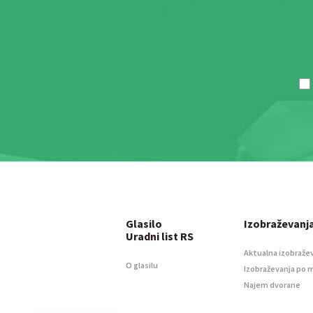
Glasilo
Izobraževanj
Uradni list RS
Aktualna izobraže
O glasilu
Izobraževanja po 
Najem dvorane