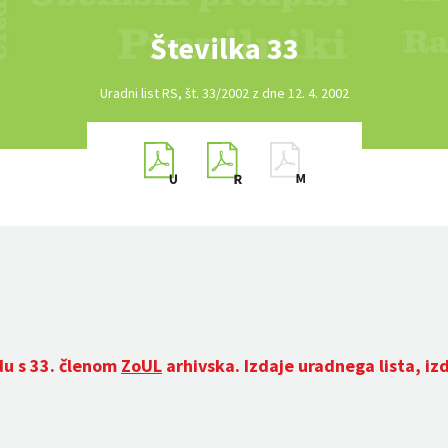
Številka 33
Uradni list RS, št. 33/2002 z dne 12. 4. 2002
du s 33. členom
ZoUL
arhivska. Izdaje uradnega lista, iz