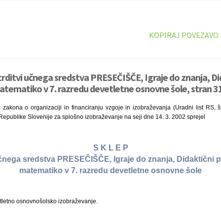
KOPIRAJ POVEZAVO
trditvi učnega sredstva PRESEČIŠČE, Igraje do znanja, Di
tematiko v 7. razredu devetletne osnovne šole, stran 3
zakona o organizaciji in financiranju vzgoje in izobraževanja (Uradni list RS, š
 Republike Slovenije za splošno izobraževanje na seji dne 14. 3. 2002 sprejel
S K L E P
učnega sredstva PRESEČIŠČE, Igraje do znanja, Didaktični 
matematiko v 7. razredu devetletne osnovne šole
tletno osnovnošolsko izobraževanje.