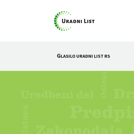
G
LASILO URADNI LIST RS