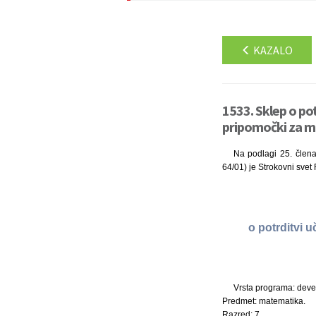
KAZALO
1533. Sklep o po
pripomočki za ma
Na podlagi 25. člena 
64/01) je Strokovni svet
o potrditvi 
Vrsta programa: deve
Predmet: matematika.
Razred: 7.