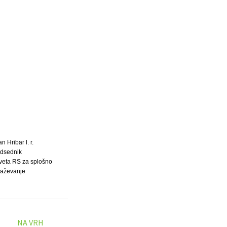
an Hribar l. r.
dsednik
veta RS za splošno
raževanje
NA VRH