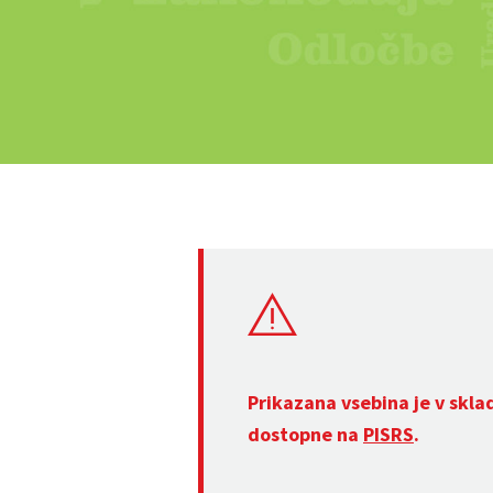
Prikazana vsebina je v skla
dostopne na
PISRS
.