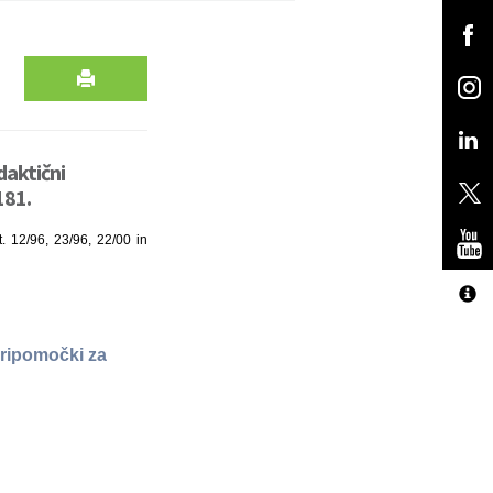
daktični
181.
t. 12/96, 23/96, 22/00 in
pripomočki za