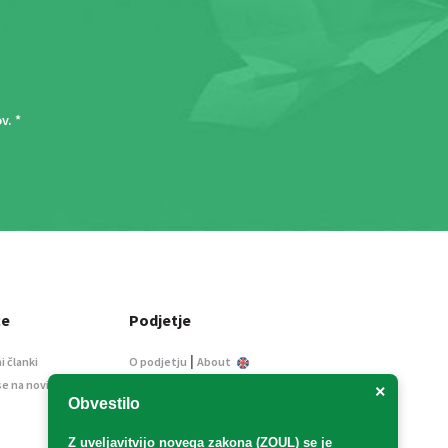
ov
. *
ce
Podjetje
|
i članki
O podjetju
About
se na novice
Kontakt
×
Obvestilo
Informacije javnega
značaja
Z uveljavitvijo
novega zakona (ZOUL)
se je