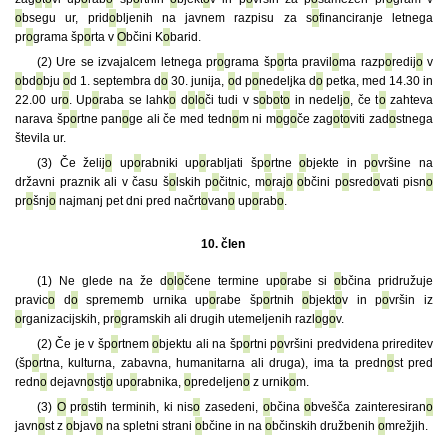
o
bsegu ur, prid
o
bljenih na javnem razpisu za s
o
financiranje letnega
pr
o
grama šp
o
rta v
O
bčini K
o
barid.
(2) Ure se izvajalcem letnega pr
o
grama šp
o
rta pravil
o
ma razp
o
redij
o
v
o
bd
o
bju
o
d 1. septembra d
o
30. junija,
o
d p
o
nedeljka d
o
petka, med 14.30 in
22.00 ur
o
. Up
o
raba se lahk
o
d
o
l
o
či tudi v s
o
b
o
t
o
in nedelj
o
, če t
o
zahteva
narava šp
o
rtne pan
o
ge ali če med tedn
o
m ni m
o
g
o
če zag
o
t
o
viti zad
o
stnega
števila ur.
(3) Če želij
o
up
o
rabniki up
o
rabljati šp
o
rtne
o
bjekte in p
o
vršine na
državni praznik ali v času š
o
lskih p
o
čitnic, m
o
raj
o
o
bčini p
o
sred
o
vati pisn
o
pr
o
šnj
o
najmanj pet dni pred načrt
o
van
o
up
o
rab
o
.
10. člen
(1) Ne glede na že d
o
l
o
čene termine up
o
rabe si
o
bčina pridružuje
pravic
o
d
o
sprememb urnika up
o
rabe šp
o
rtnih
o
bjekt
o
v in p
o
vršin iz
o
rganizacijskih, pr
o
gramskih ali drugih utemeljenih razl
o
g
o
v.
(2) Če je v šp
o
rtnem
o
bjektu ali na šp
o
rtni p
o
vršini predvidena prireditev
(šp
o
rtna, kulturna, zabavna, humanitarna ali druga), ima ta predn
o
st pred
redn
o
dejavn
o
stj
o
up
o
rabnika,
o
predeljen
o
z urnik
o
m.
(3)
O
pr
o
stih terminih, ki nis
o
zasedeni,
o
bčina
o
bvešča zainteresiran
o
javn
o
st z
o
bjav
o
na spletni strani
o
bčine in na
o
bčinskih družbenih
o
mrežjih.