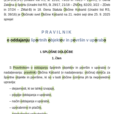
(ZSPDSLS-1) (Uradni list RS, št. 11/18, 79/18 in 78/23 – Z
O
RR), 5. člena
Zak
o
na
o
šp
o
rtu (Uradni list RS, št. 29/17, 21/18 – ZN
O
rg, 82/20, 3/22 – ZDeb
in 37/24 – ZMat-B) in 18. člena Statuta
O
bčine K
o
barid (Uradni list RS,
št. 39/16) je
O
bčinski svet
O
bčine K
o
barid na 21. redni seji dne 25. 9. 2025
sprejel
P R A V I L N I K
o
oddajanju
šp
o
rtnih
o
bjekt
o
v in p
o
vršin v up
o
rab
o
I. SPL
O
ŠNE D
O
L
O
ČBE
1. člen
S
Pravilnik
o
m
o
oddajanju
šp
o
rtnih
o
bjekt
o
v in p
o
vršin v up
o
rab
o
(v
nadaljevanju:
pravilnik
)
O
bčina K
o
barid (v nadaljevanju:
o
bčina) d
o
l
o
ča za
šp
o
rtne
o
bjekte in p
o
vršine, ki s
o
v lasti
o
bčine
o
zir
o
ma jih ta nep
o
sredn
o
upravlja:
– dejavn
o
sti, ki se lahk
o
izvajaj
o
,
– p
o
g
o
je
o
ddajanja v up
o
rab
o
,
– način
o
ddajanja v up
o
rab
o
,
– up
o
rabnin
o
in plačil
o
,
–
o
dg
o
v
o
rn
o
st up
o
rabnik
o
v.