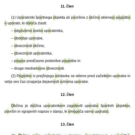
11. člen
(1) Up
o
rabniki šp
o
rtnega
o
bjekta ali p
o
vršine z
o
bčin
o
sklenej
o
p
o
g
o
db
o
o
up
o
rabi, ki d
o
l
o
ča zlasti:
–
o
dg
o
v
o
rn
o
o
seb
o
up
o
rabnika,
–
o
bd
o
bje up
o
rabe,
–
o
bvezn
o
sti
o
bčine,
–
o
bvezn
o
sti up
o
rabnika,
– p
o
g
o
je predčasne prekinitve p
o
g
o
dbe in
– druge medseb
o
jne
o
bvezn
o
sti.
(2) P
o
g
o
db
o
iz prejšnjega
o
dstavka se sklene pred začetk
o
m up
o
rabe in
velja ves čas izvajanja dejavn
o
sti
o
zir
o
ma up
o
rabe.
12. člen
O
bčina je d
o
lžna up
o
rabnik
o
m zag
o
t
o
viti up
o
rab
o
šp
o
rtnih
o
bjekt
o
v,
p
o
vršin in vgrajenih naprav v stanju, ki
o
m
o
g
o
ča varn
o
up
o
rab
o
.
13. člen