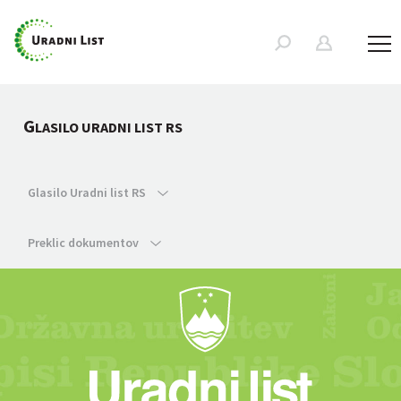
G
LASILO URADNI LIST RS
Glasilo Uradni list RS
Preklic dokumentov