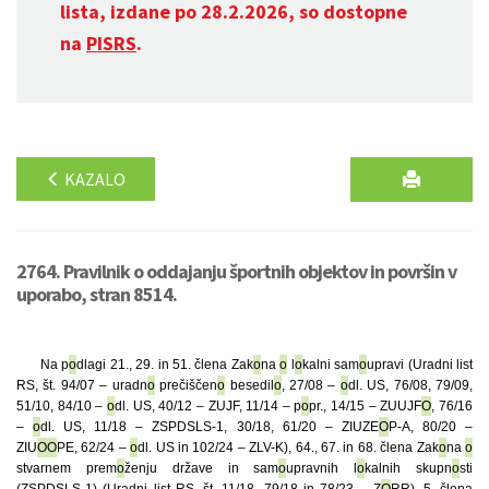
lista, izdane po 28.2.2026, so dostopne
na
PISRS
.
KAZALO
2764. Pravilnik o oddajanju športnih objektov in površin v
uporabo, stran 8514.
Na p
o
dlagi 21., 29. in 51. člena Zak
o
na
o
l
o
kalni sam
o
upravi (Uradni list
RS, št. 94/07 – uradn
o
prečiščen
o
besedil
o
, 27/08 –
o
dl. US, 76/08, 79/09,
51/10, 84/10 –
o
dl. US, 40/12 – ZUJF, 11/14 – p
o
pr., 14/15 – ZUUJF
O
, 76/16
–
o
dl. US, 11/18 – ZSPDSLS-1, 30/18, 61/20 – ZIUZE
O
P-A, 80/20 –
ZIU
O
O
PE, 62/24 –
o
dl. US in 102/24 – ZLV-K), 64., 67. in 68. člena Zak
o
na
o
stvarnem prem
o
ženju države in sam
o
upravnih l
o
kalnih skupn
o
sti