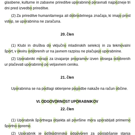
glasbene, kulturne in zabavne prireditve up
o
rabnin
o
p
o
ravnati najp
o
zneje tri
dni pred izvedb
o
prireditve.
(2) Za prireditve humanitarnega ali d
o
br
o
delnega značaja, ki imaj
o
pr
o
st
vst
o
p, se up
o
rabnina ne zaračuna.
20. člen
(1) Klubi in društva d
o
vključn
o
mladinskih selekcij in za tekm
o
valni
šp
o
rt, v
o
kviru
o
d
o
brenih ur na javnem razpisu ne plačujej
o
up
o
rabnine.
(2) Up
o
rabniki m
o
raj
o
za izvajanje pr
o
gram
o
v izven
o
bsega
o
d
o
brenih
ur plačevati up
o
rabnin
o
p
o
veljavnem ceniku.
21. člen
Up
o
rabnina se na p
o
dlagi sklenjene p
o
g
o
dbe nakaže na račun
o
bčine.
VI.
O
DG
O
V
O
RN
O
ST UP
O
RABNIK
O
V
22. člen
(1) Up
o
rabnik šp
o
rtnega
o
bjekta ali p
o
vršine m
o
ra up
o
rabljati primern
o
šp
o
rtn
o
o
prem
o
.
(2) Up
o
rabnik je
o
dšk
o
dninsk
o
o
dg
o
v
o
ren za p
o
slabšanje stanja