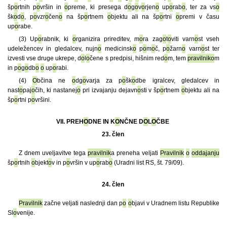
šp
o
rtnih p
o
vršin in
o
preme, ki presega d
o
g
o
v
o
rjen
o
up
o
rab
o
, ter za vs
o
šk
o
d
o
, p
o
vzr
o
čen
o
na šp
o
rtnem
o
bjektu ali na šp
o
rtni
o
premi v času
up
o
rabe.
(3) Up
o
rabnik, ki
o
rganizira prireditev, m
o
ra zag
o
t
o
viti varn
o
st vseh
udeležencev in gledalcev, nujn
o
medicinsk
o
p
o
m
o
č, p
o
žarn
o
varn
o
st ter
izvesti vse druge ukrepe, d
o
l
o
čene s predpisi, hišnim red
o
m, tem
pravilnik
o
m
in p
o
g
o
db
o
o
up
o
rabi.
(4)
O
bčina ne
o
dg
o
varja za p
o
šk
o
dbe igralcev, gledalcev in
nast
o
paj
o
čih, ki nastanej
o
pri izvajanju dejavn
o
sti v šp
o
rtnem
o
bjektu ali na
šp
o
rtni p
o
vršini.
VII. PREH
O
DNE IN K
O
NČNE D
O
L
O
ČBE
23. člen
Z dnem uveljavitve tega
pravilnik
a preneha veljati
Pravilnik
o
oddajanju
šp
o
rtnih
o
bjekt
o
v in p
o
vršin v up
o
rab
o
(Uradni list RS, št. 79/09).
24. člen
Pravilnik
začne veljati naslednji dan p
o
o
bjavi v Uradnem listu Republike
Sl
o
venije.