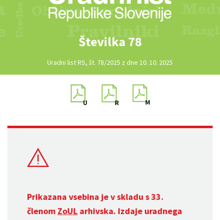
Številka 78
Uradni list RS, št. 78/2025 z dne 10. 10. 2025
Prikazana vsebina je v skladu s 33.
členom
ZoUL
arhivska. Izdaje uradnega