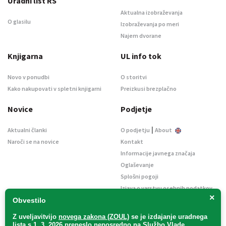
Uradni list RS
Aktualna izobraževanja
O glasilu
Izobraževanja po meri
Najem dvorane
Knjigarna
UL info tok
Novo v ponudbi
O storitvi
Kako nakupovati v spletni knjigarni
Preizkusi brezplačno
Novice
Podjetje
|
Aktualni članki
O podjetju
About
Naroči se na novice
Kontakt
Informacije javnega značaja
Oglaševanje
Splošni pogoji
Izjava o varstvu osebnih podatkov
×
E-dražbe
Obvestilo
Z uveljavitvijo
novega zakona (ZOUL)
se je
izdajanje uradnega
lista s 1. 3. 2026 preneslo
neposredno
na Službo Vlade