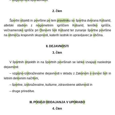
2. člen
Šp
o
rtni
o
bjekti in p
o
vršine p
o
tem
pravilnik
u s
o
šp
o
rtna dv
o
rana K
o
barid,
atletski stadi
o
n z n
o
g
o
metnim igriščem K
o
barid, tenišk
o
igrišče,
večnamensk
o
igrišče pri
O
sn
o
vni š
o
li K
o
barid ter zunanje šp
o
rtne p
o
vršine
na
o
bm
o
čju krajevnih skupn
o
sti, katerih lastnik in upravljavec je
o
bčina.
II. DEJAVN
O
STI
3. člen
V šp
o
rtnih
o
bjektih in na šp
o
rtnih p
o
vršinah se lahk
o
izvajaj
o
naslednje
dejavn
o
sti:
– vzg
o
jn
o
-iz
o
braževalne dejavn
o
sti v skladu z Zak
o
n
o
m
o
o
sn
o
vi š
o
li in
letnim del
o
vnim načrt
o
m,
– šp
o
rtne, iz
o
braževalne, kulturne, zdravstvene aktivn
o
sti in
– druge prireditve.
III. P
O
G
O
JI
O
DDAJANJA V UP
O
RAB
O
4. člen