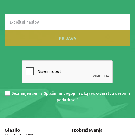
PRIJAVA
Seznanjen sem s
Splošnimi pogoji
in z
Izjavo o varstvu osebnih
podatkov
. *
Glasilo
Izobraževanja