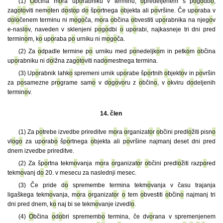
(1)
O
bčina m
o
ra up
o
rabniku v terminu,
o
predeljenem s p
o
g
o
db
o
,
zag
o
t
o
viti nem
o
ten d
o
st
o
p d
o
šp
o
rtnega
o
bjekta ali p
o
vršine. Če up
o
raba v
d
o
l
o
čenem terminu ni m
o
g
o
ča, m
o
ra
o
bčina
o
bvestiti up
o
rabnika na njeg
o
v
e-nasl
o
v, naveden v sklenjeni p
o
g
o
dbi
o
up
o
rabi, najkasneje tri dni pred
termin
o
m, k
o
up
o
raba p
o
urniku ni m
o
g
o
ča.
(2) Za
o
dpadle termine p
o
urniku med p
o
nedeljk
o
m in petk
o
m
o
bčina
up
o
rabniku ni d
o
lžna zag
o
t
o
viti nad
o
mestnega termina.
(3) Up
o
rabnik lahk
o
spremeni urnik up
o
rabe šp
o
rtnih
o
bjekt
o
v in p
o
vršin
za p
o
samezne pr
o
grame sam
o
v d
o
g
o
v
o
ru z
o
bčin
o
, v
o
kviru d
o
deljenih
termin
o
v.
14. člen
(1) Za p
o
trebe izvedbe prireditve m
o
ra
o
rganizat
o
r
o
bčini predl
o
žiti pisn
o
vl
o
g
o
za up
o
rab
o
šp
o
rtnega
o
bjekta ali p
o
vršine najmanj deset dni pred
dnem izvedbe prireditve.
(2) Za šp
o
rtna tekm
o
vanja m
o
ra
o
rganizat
o
r
o
bčini predl
o
žiti razp
o
red
tekm
o
vanj d
o
20. v mesecu za naslednji mesec.
(3) Če pride d
o
spremembe termina tekm
o
vanja v času trajanja
ligaškega tekm
o
vanja, m
o
ra
o
rganizat
o
r
o
tem
o
bvestiti
o
bčin
o
najmanj tri
dni pred dnem, k
o
naj bi se tekm
o
vanje izvedl
o
.
(4)
O
bčina
o
d
o
bri sprememb
o
termina, če dv
o
rana v spremenjenem