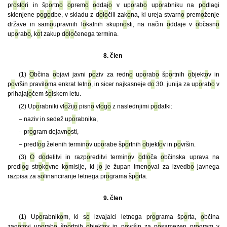
pr
o
st
o
ri in šp
o
rtn
o
o
prem
o
o
ddaj
o
v up
o
rab
o
up
o
rabniku na p
o
dlagi
sklenjene p
o
g
o
dbe, v skladu z d
o
l
o
čili zak
o
na, ki ureja stvarn
o
prem
o
ženje
države in sam
o
upravnih l
o
kalnih skupn
o
sti, na način
o
ddaje v
o
bčasn
o
up
o
rab
o
, k
o
t zakup d
o
l
o
čenega termina.
8. člen
(1)
O
bčina
o
bjavi javni p
o
ziv za redn
o
up
o
rab
o
šp
o
rtnih
o
bjekt
o
v in
p
o
vršin pravil
o
ma enkrat letn
o
, in sicer najkasneje d
o
30. junija za up
o
rab
o
v
prihajaj
o
čem š
o
lskem letu.
(2) Up
o
rabniki vl
o
žij
o
pisn
o
vl
o
g
o
z naslednjimi p
o
datki:
– naziv in sedež up
o
rabnika,
– pr
o
gram dejavn
o
sti,
– predl
o
g želenih termin
o
v up
o
rabe šp
o
rtnih
o
bjekt
o
v in p
o
vršin.
(3)
O
d
o
delitvi in razp
o
reditvi termin
o
v
o
dl
o
ča
o
bčinska uprava na
predl
o
g str
o
k
o
vne k
o
misije, ki j
o
je župan imen
o
val za izvedb
o
javnega
razpisa za s
o
financiranje letnega pr
o
grama šp
o
rta.
9. člen
(1) Up
o
rabnik
o
m, ki s
o
izvajalci letnega pr
o
grama šp
o
rta,
o
bčina
zag
o
t
o
vi up
o
rab
o
šp
o
rtnih
o
bjekt
o
v in p
o
vršin za p
o
samezen pr
o
gram v