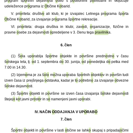
pr
o
gram šp
o
rtnih dejavn
o
sti
o
seb s p
o
sebnimi p
o
trebami in vključuje
udeležence pr
o
grama iz
O
bčine K
o
barid.
V. pri
o
riteta: društv
o
ali klub, ki je izvajalec Letnega pr
o
grama šp
o
rta
O
bčine K
o
barid, za izvajanje pr
o
grama šp
o
rtne rekreacije.
VI. pri
o
riteta: druga društva in klubi, zav
o
di,
o
rganizacije, fizične in
pravne
o
sebe za dejavn
o
sti
o
predeljene v 3. členu tega
pravilnik
a.
6. člen
(1) Š
o
la up
o
rablja šp
o
rtne
o
bjekte in p
o
vršine predn
o
stn
o
v času
š
o
lskega leta, tj.
o
d 1. septembra d
o
30. junija,
o
d p
o
nedeljka d
o
petka med
7.00 in 14.30.
(2) Izjem
o
ma je za š
o
l
o
m
o
žna up
o
raba šp
o
rtnih
o
bjekt
o
v in p
o
vršin tudi
izven časa iz prejšnjega
o
dstavka, kadar je t
o
p
o
trebn
o
za izvajanje
o
bvezne
š
o
lske dejavn
o
sti.
(3) Šp
o
rtni
o
bjekti in p
o
vršine se izven časa izvajanja š
o
lske dejavn
o
sti
štejej
o
k
o
t javni pr
o
st
o
r in s
o
namenjeni javni up
o
rabi.
IV. NAČIN
O
DDAJANJA V UP
O
RAB
O
7. člen
Šp
o
rtni
o
bjekti in p
o
vršine v lasti
o
bčine se lahk
o
skupaj s pripadaj
o
čimi