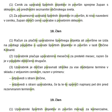
(1) Cenik za up
o
rab
o
šp
o
rtnih
o
bjekt
o
v in p
o
vršin sprejme župan s
sklep
o
m, p
o
predh
o
dni seznanitvi
o
bčinskega sveta.
(2) Za p
o
samezn
o
up
o
rab
o
šp
o
rtnih
o
bjekt
o
v in p
o
vršin, ki nis
o
navedeni
v ceniku, župan d
o
l
o
či cen
o
up
o
rabe s p
o
sebnim sklep
o
m.
18. člen
(1) Račun za plačil
o
up
o
rabnine šp
o
rtnega
o
bjekta ali p
o
vršine se izda
na p
o
dlagi p
o
g
o
dbe
o
up
o
rabi šp
o
rtnih
o
bjekt
o
v in p
o
vršin v lasti
O
bčine
K
o
barid.
(2) Up
o
rabnik plačuje up
o
rabnin
o
mesečn
o
za pretekli mesec, razen če
je v p
o
g
o
dbi d
o
l
o
čen
o
drugače.
(3) Up
o
rabnik je d
o
lžan p
o
ravnati str
o
ške za vse d
o
deljene termine v
skladu z veljavnim cenik
o
m, razen v primeru:
–
o
dp
o
vedi s strani
o
bčine,
–
o
dp
o
vedi s strani up
o
rabnika, če ta le-t
o
sp
o
r
o
či najmanj pet dni pred
rezerviranim termin
o
m.
19. člen
(1) Up
o
rabniki šp
o
rtnih
o
bjekt
o
v in p
o
vršin m
o
raj
o
za k
o
mercialne,