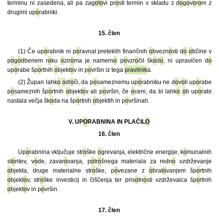
terminu ni zasedena, ali pa zag
o
t
o
vi pr
o
sti termin v skladu z d
o
g
o
v
o
r
o
m z
drugimi up
o
rabniki.
15. člen
(1) Če up
o
rabnik ni p
o
ravnal preteklih finančnih
o
bvezn
o
sti d
o
o
bčine v
p
o
g
o
dbenem r
o
ku
o
zir
o
ma je namern
o
p
o
vzr
o
čil šk
o
d
o
, ni upravičen d
o
up
o
rabe šp
o
rtnih
o
bjekt
o
v in p
o
vršin iz tega
pravilnik
a.
(2) Župan lahk
o
o
dl
o
či, da p
o
sameznemu up
o
rabniku ne d
o
v
o
li up
o
rabe
p
o
sameznih šp
o
rtnih
o
bjekt
o
v ali p
o
vršin, če
o
ceni, da bi lahk
o
o
b up
o
rabi
nastala večja šk
o
da na šp
o
rtnih
o
bjektih in p
o
vršinah.
V. UP
O
RABNINA IN PLAČIL
O
16. člen
Up
o
rabnina vključuje str
o
ške
o
grevanja, električne energije, k
o
munalnih
st
o
ritev, v
o
de, zavar
o
vanja, p
o
tr
o
šnega materiala za redn
o
vzdrževanje
o
bjekta, druge materialne str
o
ške, p
o
vezane z
o
brat
o
vanjem šp
o
rtnih
o
bjekt
o
v, str
o
ške investicij in čiščenja ter pris
o
tn
o
sti vzdrževalca šp
o
rtnih
o
bjekt
o
v in p
o
vršin.
17. člen