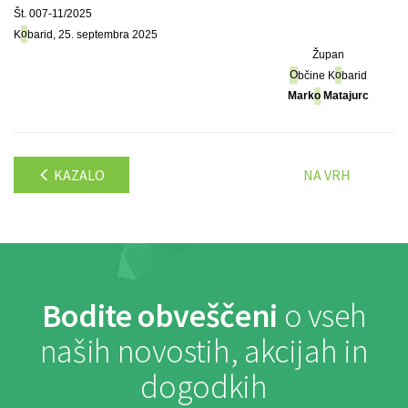
Št. 007-11/2025
K
o
barid, 25. septembra 2025
Župan
O
bčine K
o
barid
Mark
o
Matajurc
KAZALO
NA VRH
Bodite obveščeni
o vseh
naših novostih, akcijah in
dogodkih