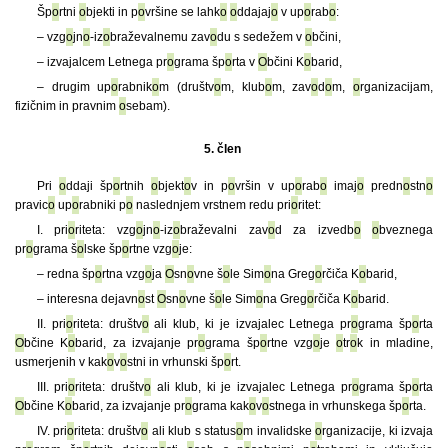
Šp
o
rtni
o
bjekti in p
o
vršine se lahk
o
o
ddajaj
o
v up
o
rab
o
:
– vzg
o
jn
o
-iz
o
braževalnemu zav
o
du s sedežem v
o
bčini,
– izvajalcem Letnega pr
o
grama šp
o
rta v
O
bčini K
o
barid,
– drugim up
o
rabnik
o
m (društv
o
m, klub
o
m, zav
o
d
o
m,
o
rganizacijam,
fizičnim in pravnim
o
sebam).
5. člen
Pri
o
ddaji šp
o
rtnih
o
bjekt
o
v in p
o
vršin v up
o
rab
o
imaj
o
predn
o
stn
o
pravic
o
up
o
rabniki p
o
naslednjem vrstnem redu pri
o
ritet:
I. pri
o
riteta: vzg
o
jn
o
-iz
o
braževalni zav
o
d za izvedb
o
o
bveznega
pr
o
grama š
o
lske šp
o
rtne vzg
o
je:
– redna šp
o
rtna vzg
o
ja
O
sn
o
vne š
o
le Sim
o
na Greg
o
rčiča K
o
barid,
– interesna dejavn
o
st
O
sn
o
vne š
o
le Sim
o
na Greg
o
rčiča K
o
barid.
II. pri
o
riteta: društv
o
ali klub, ki je izvajalec Letnega pr
o
grama šp
o
rta
O
bčine K
o
barid, za izvajanje pr
o
grama šp
o
rtne vzg
o
je
o
tr
o
k in mladine,
usmerjenih v kak
o
v
o
stni in vrhunski šp
o
rt.
III. pri
o
riteta: društv
o
ali klub, ki je izvajalec Letnega pr
o
grama šp
o
rta
O
bčine K
o
barid, za izvajanje pr
o
grama kak
o
v
o
stnega in vrhunskega šp
o
rta.
IV. pri
o
riteta: društv
o
ali klub s status
o
m invalidske
o
rganizacije, ki izvaja