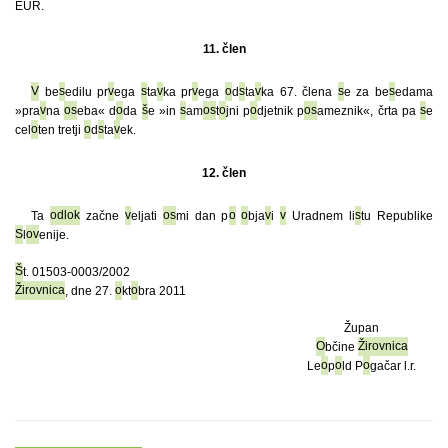
EUR.
11. člen
V
be
s
edilu pr
v
ega
s
ta
v
ka pr
v
ega
o
d
s
ta
v
ka 67. člena
s
e za be
s
edama
»pra
v
na
o
s
eba« d
o
da
š
e »in
s
am
o
s
t
o
jni p
o
djetnik p
o
s
ameznik«, črta pa
s
e
cel
o
ten tretji
o
d
s
ta
v
ek.
12. člen
Ta
odlok
začne
v
eljati
o
s
mi dan p
o
o
bja
v
i
v
Uradnem li
s
tu Republike
S
l
o
v
enije.
Š
t. 01503-0003/2002
Žirovnica
, dne 27.
o
kt
o
bra 2011
Župan
O
bčine
Žirovnica
Le
o
p
o
ld P
o
gačar l.r.