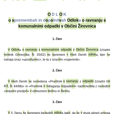
O
D L
O
K
o
s
premembah in d
o
p
o
lnit
v
ah
Odlok
a
o
ravnanju
s
komunalnimi
odpadki
v
Občini
Žirovnica
1. člen
V
Odlok
u
o
ravnanju
s
komunalnimi
odpadki
v
Občini
Žirovnica
(Uradni
v
e
s
tnik G
o
renj
s
ke,
š
t. 35/02)
s
e
s
premeni
v
v
s
eh členih
odlok
a, kjer
s
e
nahaja izraz »upra
v
lja
v
ec«, le-ta z izraz
o
m »najemnik«.
2. člen
V
v
s
eh členih
s
e na
v
edena »Pra
v
ilnik
o
ravnanju
z
odpadki
(Uradni li
s
t
R
S
,
š
t. 84/98)« in »Pra
v
ilnik
o
o
dlaganju
o
dpadk
o
v
« nad
o
me
s
tita z na
v
edb
o
»
v
elja
v
ni predpi
s
«
v
u
s
treznem
s
kl
o
nu in
š
te
v
ilu.
3. člen
V
5. členu
s
e
s
premeni be
s
edil
o
odlok
a tak
o
, da
s
e
v
drugi alineji pr
v
ega