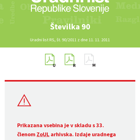
Številka 90
Uradni list RS, št. 90/2011 z dne 11. 11. 2011
Prikazana vsebina je v skladu s 33.
členom
ZoUL
arhivska. Izdaje uradnega