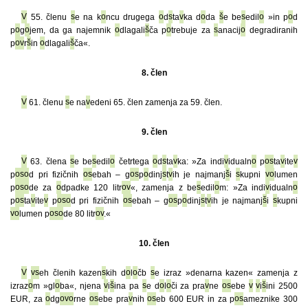
V
55. členu
s
e na k
o
ncu drugega
o
d
s
ta
v
ka d
o
da
š
e be
s
edil
o
»in p
o
d
p
o
g
o
jem, da ga najemnik
o
dlagali
š
ča p
o
trebuje za
s
anacij
o
degradiranih
p
o
v
r
š
in
o
dlagali
š
ča«.
8. člen
V
61. členu
s
e na
v
edeni 65. člen zamenja za 59. člen.
9. člen
V
63. člena
s
e be
s
edil
o
četrtega
o
d
s
ta
v
ka: »Za indi
v
idualn
o
p
o
s
ta
v
ite
v
p
o
s
o
d pri fizičnih
o
s
ebah – g
o
s
p
o
dinj
s
t
v
ih je najmanj
š
i
s
kupni
v
o
lumen
p
o
s
o
de za
o
dpadke 120 litr
o
v
«, zamenja z be
s
edil
o
m: »Za indi
v
idualn
o
p
o
s
ta
v
ite
v
p
o
s
o
d pri fizičnih
o
s
ebah – g
o
s
p
o
dinj
s
t
v
ih je najmanj
š
i
s
kupni
v
o
lumen p
o
s
o
de 80 litr
o
v
.«
10. člen
V
v
s
eh členih kazen
s
kih d
o
l
o
čb
s
e izraz »denarna kazen« zamenja z
izraz
o
m »gl
o
ba«, njena
v
i
š
ina pa
s
e d
o
l
o
či za pra
v
ne
o
s
ebe
v
v
i
š
ini 2500
EUR, za
o
dg
o
v
o
rne
o
s
ebe pra
v
nih
o
s
eb 600 EUR in za p
o
s
ameznike 300