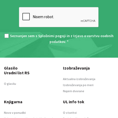
Seznanjen sem s
Splošnimi pogoji
in z
Izjavo o varstvu osebnih
podatkov
. *
Glasilo
Izobraževanja
Uradni list RS
Aktualna izobraževanja
O glasilu
Izobraževanja po meri
Najem dvorane
Knjigarna
UL info tok
Novo v ponudbi
O storitvi