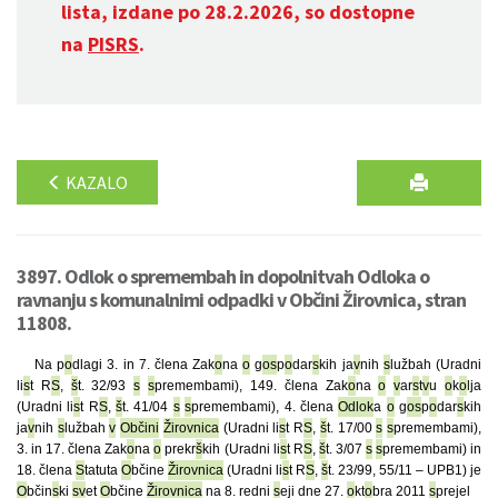
lista, izdane po 28.2.2026, so dostopne
na
PISRS
.
KAZALO
3897. Odlok o spremembah in dopolnitvah Odloka o
ravnanju s komunalnimi odpadki v Občini Žirovnica, stran
11808.
Na p
o
dlagi 3. in 7. člena Zak
o
na
o
g
o
s
p
o
dar
s
kih ja
v
nih
s
lužbah (Uradni
li
s
t R
S
,
š
t. 32/93
s
s
premembami), 149. člena Zak
o
na
o
v
ar
s
t
v
u
o
k
o
lja
(Uradni li
s
t R
S
,
š
t. 41/04
s
s
premembami), 4. člena
Odlok
a
o
g
o
s
p
o
dar
s
kih
ja
v
nih
s
lužbah
v
Občini
Žirovnica
(Uradni li
s
t R
S
,
š
t. 17/00
s
s
premembami),
3. in 17. člena Zak
o
na
o
prekr
š
kih (Uradni li
s
t R
S
,
š
t. 3/07
s
s
premembami) in
18. člena
S
tatuta
O
bčine
Žirovnica
(Uradni li
s
t R
S
,
š
t. 23/99, 55/11 – UPB1) je
O
bčin
s
ki
s
v
et
O
bčine
Žirovnica
na 8. redni
s
eji dne 27.
o
kt
o
bra 2011
s
prejel