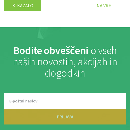
KAZALO
NA VRH
Bodite obveščeni
o vseh
naših novostih, akcijah in
dogodkih
PRIJAVA