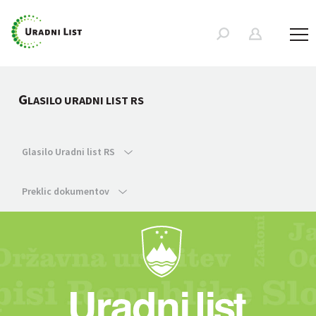
G
LASILO URADNI LIST RS
Glasilo Uradni list RS
Preklic dokumentov