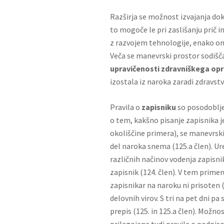
Razširja se možnost izvajanja d
to mogoče le pri zaslišanju prič 
z razvojem tehnologije, enako om
Veča se manevrski prostor sodišč
upravičenosti zdravniškega opr
izostala iz naroka zaradi zdravstv
Pravila o
zapisniku
so posodobljen
o tem, kakšno pisanje zapisnika j
okoliščine primera), se manevrski 
del naroka snema (125.a člen). Ur
različnih načinov vodenja zapisni
zapisnik (124. člen). V tem primer
zapisnikar na naroku ni prisoten
delovnih virov. S tri na pet dni p
prepis (125. in 125.a člen). Možnos