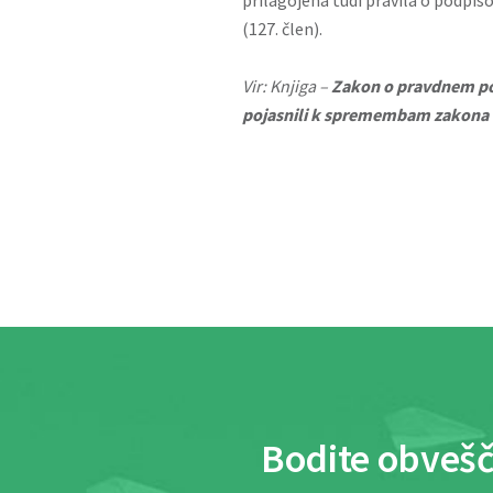
prilagojena tudi pravila o podpis
(127. člen).
Vir: Knjiga –
Zakon o pravdnem pos
pojasnili k spremembam zakona i
Bodite obvešč