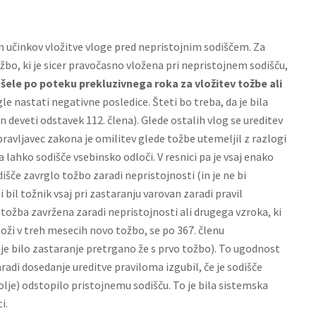
učinkov vložitve vloge pred nepristojnim sodiščem. Za
žbo, ki je sicer pravočasno vložena pri nepristojnem sodišču,
 šele po poteku prekluzivnega roka za vložitev tožbe ali
le nastati negativne posledice. Šteti bo treba, da je bila
 deveti odstavek 112. člena). Glede ostalih vlog se ureditev
pravljavec zakona je omilitev glede tožbe utemeljil z razlogi
ahko sodišče vsebinsko odloči. V resnici pa je vsaj enako
šče zavrglo tožbo zaradi nepristojnosti (in je ne bi
 bil tožnik vsaj pri zastaranju varovan zaradi pravil
 tožba zavržena zaradi nepristojnosti ali drugega vzroka, ki
loži v treh mesecih novo tožbo, se po 367. členu
 je bilo zastaranje pretrgano že s prvo tožbo). To ugodnost
radi dosedanje ureditve praviloma izgubil, če je sodišče
olje) odstopilo pristojnemu sodišču. To je bila sistemska
i.