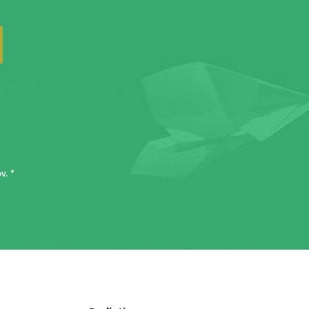
ov
. *