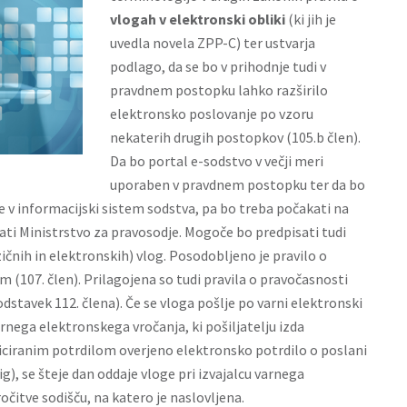
vlogah v elektronski obliki
(ki jih je
uvedla novela ZPP-C) ter ustvarja
podlago, da se bo v prihodnje tudi v
pravdnem postopku lahko razširilo
elektronsko poslovanje po vzoru
nekaterih drugih postopkov (105.b člen).
Da bo portal e-sodstvo v večji meri
uporaben v pravdnem postopku ter da bo
 v informacijski sistem sodstva, pa bo treba počakati na
ati Ministrstvo za pravosodje. Mogoče bo predpisati tudi
ičnih in elektronskih) vlog. Posodobljeno je pravilo o
am (107. člen). Prilagojena so tudi pravila o pravočasnosti
 odstavek 112. člena). Če se vloga pošlje po varni elektronski
rnega elektronskega vročanja, ki pošiljatelju izda
ficiranim potrdilom overjeno elektronsko potrdilo o poslani
ig), se šteje dan oddaje vloge pri izvajalcu varnega
očitve sodišču, na katero je naslovljena.