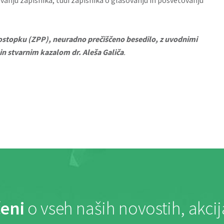
ovanju zapisnika, tudi zapisnika o glasovanju in posvetovanju
topku (ZPP), neuradno prečiščeno besedilo, z uvodnimi
n stvarnim kazalom dr. Aleša Galiča
.
eni
o vseh naših novostih, akci