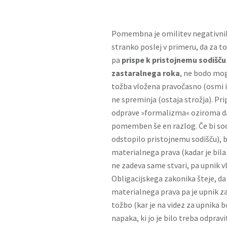
Pomembna je omilitev negativnih 
stranko poslej v primeru, da za to
pa
prispe k pristojnemu sodišču
zastaralnega roka
, ne bodo mog
tožba vložena pravočasno (osmi in
ne spreminja (ostaja strožja). Pri
odprave »formalizma« oziroma da l
pomemben še en razlog. Če bi sodi
odstopilo pristojnemu sodišču), bi
materialnega prava (kadar je bila
ne zadeva same stvari, pa upnik v
Obligacijskega zakonika šteje, da
materialnega prava pa je upnik za
tožbo (kar je na videz za upnika b
napaka, ki jo je bilo treba odpravit