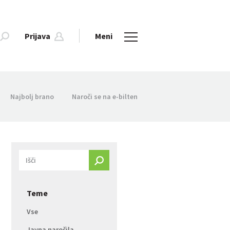
Prijava
Meni
Najbolj brano
Naroči se na e-bilten
Teme
Vse
Javna naročila