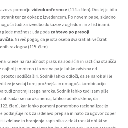
okazov s pomočjo
videokonference
(114.a člen). Doslej je bilo
in strank ter za dokaz z izvedencem. Po novem pa se, skladno
ogoča tudi za izvedbo dokazov z ogledom in z listinami.
a glede možnosti, da poda
zahtevo po presoji
avičila
. Ni več pogoj, da je ista oseba dvakrat ali večkrat
enih razlogov (115. člen).
a. Glede na različnost praks na sodiščih in različna stališča
e najbolj smotrno (ta ocena pa je lahko odvisna od
prostor sodišča širi. Sodnik lahko odloči, da se narok ali le
editev je sedaj torej prožnejša in omogoča kombinacijo
ka tudi znotraj istega naroka. Sodnik lahko tudi sam piše
u ali kadar se narok snema, lahko sodnik sklene, da
 (122. člen), kar lahko pomeni pomembno racionalizacijo
a se podaljšuje rok za izdelavo prepisa in nato za ugovor zoper
ti izdelave in hranjenja zapisnika v elektronski obliki so