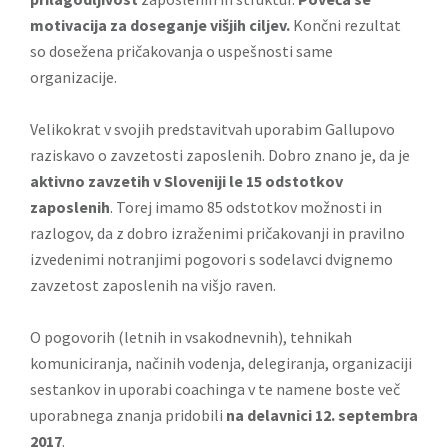
motivacija za doseganje višjih ciljev.
Končni rezultat
so dosežena pričakovanja o uspešnosti same
organizacije.
Velikokrat v svojih predstavitvah uporabim Gallupovo
raziskavo o zavzetosti zaposlenih. Dobro znano je, da je
aktivno zavzetih v Sloveniji le 15 odstotkov
zaposlenih
. Torej imamo 85 odstotkov možnosti in
razlogov, da z dobro izraženimi pričakovanji in pravilno
izvedenimi notranjimi pogovori s sodelavci dvignemo
zavzetost zaposlenih na višjo raven.
O pogovorih (letnih in vsakodnevnih), tehnikah
komuniciranja, načinih vodenja, delegiranja, organizaciji
sestankov in uporabi coachinga v te namene boste več
uporabnega znanja pridobili
na delavnici 12. septembra
2017
.