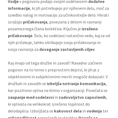
Vodje
v pogovoru podajo svojim sodelavcem
dodatne
informacije
, ki jih potrebujejo pri njihovem delu, moč za
izvedbo nalog in motivacijo za učinkovitejše delo. Hkrati
izražajo
pričakovanja
, povezana z delom in ravnanji
posameznega člana kolektiva. Ključno je
izraženo
pričakovanje
. Šele, ko sodelavci natančno vedo, kaj se od
njih pričakuje, lahko oblikujejo svoja pričakovanja in
svoja ravnanja za
doseganje zastavljenih ciljev
.
Kaj imajo od tega družbe in zavodi? Navadno začnem
pogovor na to temo s preprostimi dejstvi, ki jih je z
objektivnimi in subjektivnimi merili mogoče dokazati. V
družbah in zavodih se
izboljša notranja komunikacija
,
kar pozitivno vpliva na klimo v organizaciji. Povečata se
zaupanje med sodelavci
in
zadovoljstvo zaposlenih
,
ki vplivata na velikokrat izrečeno lojalnost do
delodajalca. Izboljšata se
kakovost dela
in
vodenja
ter
prilagodljivost
zaposlenih in struktur.
Poveča se