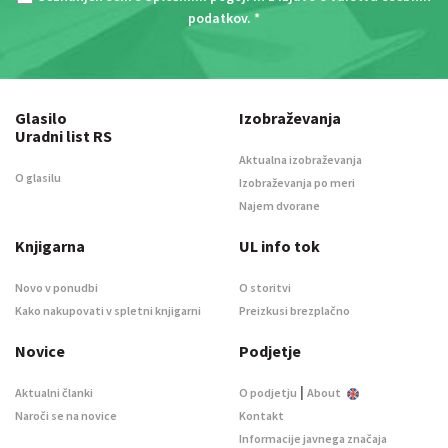
podatkov
. *
Glasilo
Izobraževanja
Uradni list RS
Aktualna izobraževanja
O glasilu
Izobraževanja po meri
Najem dvorane
Knjigarna
UL info tok
Novo v ponudbi
O storitvi
Kako nakupovati v spletni knjigarni
Preizkusi brezplačno
Novice
Podjetje
|
Aktualni članki
O podjetju
About
Naroči se na novice
Kontakt
Informacije javnega značaja