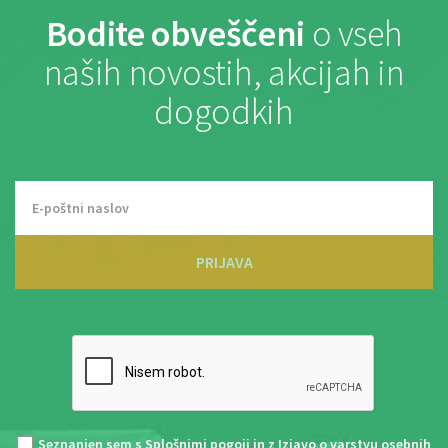
Bodite obveščeni
o vseh
naših novostih, akcijah in
dogodkih
PRIJAVA
Seznanjen sem s
Splošnimi pogoji
in z
Izjavo o varstvu osebnih