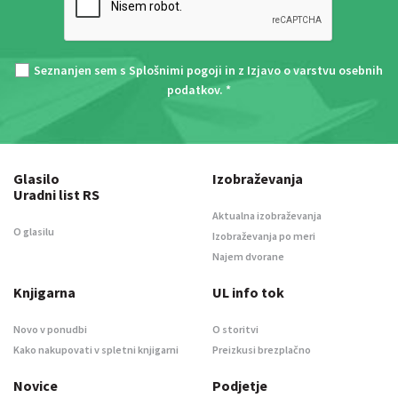
Seznanjen sem s
Splošnimi pogoji
in z
Izjavo o varstvu osebnih
podatkov
. *
Glasilo
Izobraževanja
Uradni list RS
Aktualna izobraževanja
O glasilu
Izobraževanja po meri
Najem dvorane
Knjigarna
UL info tok
Novo v ponudbi
O storitvi
Kako nakupovati v spletni knjigarni
Preizkusi brezplačno
Novice
Podjetje