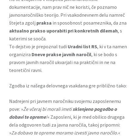
dokumentacije, nam prav nič ne koristi, če poznamo
javnonaročniško teorijo. Pri vsakodnevnem delu namreč
štejeta zgolj
praksa
in sposobnost posameznika, da zna
aktualno prakso uporabiti pri konkretnih dilemah
, s
katerimi se sooča.
To dejstvo je prepoznal tudi
Uradni list RS
, ki v ta namen
organizira
Dneve prakse javnih naročil
, ki se bodo s
pravom javnih naročil ukvarjali na praktični in ne na
teoretični ravni.
Zgodba iz našega delovnega vsakdana gre približno tako:
Nadrejeni pri javnem naročniku svojemu zaposlenemu
pove: »
Že včeraj bi morali imeti
sklenjeno pogodbo o
dobavi te opreme
!
« Zaposleni, ki je med obilico drugega
dela odgovoren tudi za javna naročila, takoj pripomni:
»
Za dobavo te opreme moramo izvesti javno naročilo.
«