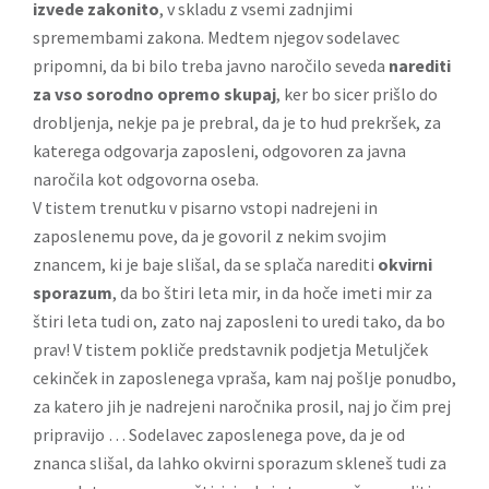
izvede zakonito
, v skladu z vsemi zadnjimi
spremembami zakona. Medtem njegov sodelavec
pripomni, da bi bilo treba javno naročilo seveda
narediti
za vso sorodno opremo skupaj
, ker bo sicer prišlo do
drobljenja, nekje pa je prebral, da je to hud prekršek, za
katerega odgovarja zaposleni, odgovoren za javna
naročila kot odgovorna oseba.
V tistem trenutku v pisarno vstopi nadrejeni in
zaposlenemu pove, da je govoril z nekim svojim
znancem, ki je baje slišal, da se splača narediti
okvirni
sporazum
, da bo štiri leta mir, in da hoče imeti mir za
štiri leta tudi on, zato naj zaposleni to uredi tako, da bo
prav! V tistem pokliče predstavnik podjetja Metuljček
cekinček in zaposlenega vpraša, kam naj pošlje ponudbo,
za katero jih je nadrejeni naročnika prosil, naj jo čim prej
pripravijo … Sodelavec zaposlenega pove, da je od
znanca slišal, da lahko okvirni sporazum skleneš tudi za