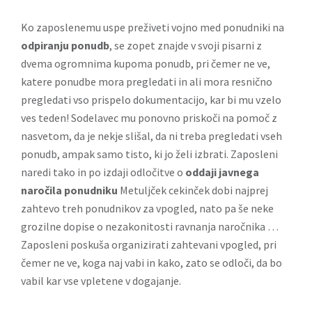
Ko zaposlenemu uspe preživeti vojno med ponudniki na
odpiranju ponudb
, se zopet znajde v svoji pisarni z
dvema ogromnima kupoma ponudb, pri čemer ne ve,
katere ponudbe mora pregledati in ali mora resnično
pregledati vso prispelo dokumentacijo, kar bi mu vzelo
ves teden! Sodelavec mu ponovno priskoči na pomoč z
nasvetom, da je nekje slišal, da ni treba pregledati vseh
ponudb, ampak samo tisto, ki jo želi izbrati. Zaposleni
naredi tako in po izdaji odločitve o
oddaji javnega
naročila ponudniku
Metuljček cekinček dobi najprej
zahtevo treh ponudnikov za vpogled, nato pa še neke
grozilne dopise o nezakonitosti ravnanja naročnika …
Zaposleni poskuša organizirati zahtevani vpogled, pri
čemer ne ve, koga naj vabi in kako, zato se odloči, da bo
vabil kar vse vpletene v dogajanje.