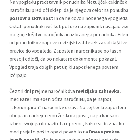
Na vpogledu predstavnik ponudnika Metuljček cekinček
naročniku predloži sklep, da je njegova celotna ponudba
poslovna skrivnost
in da ne dovoli nobenega vpogleda.
Ostali ponudniki več kot pol ure na zapisnik navajajo vse
mogoče kršitve naročnika in izbranega ponudnika. Eden
od ponudnikov napove revizijski zahtevek zaradi kršitve
pravice do vpogleda. Zaposleni naročnika se po lastni
presoji odloči, da bo nekatere dokumente pokazal.
Vpogled traja dolgih pet ur, ki zaposlenega povsem
izčrpajo.
Čez tri dni prejme naročnik dva
revizijska zahtevka
,
med katerima eden očita naročniku, da je najbolj
"skorumpiran" naročnik v državi. Na tej točki zaposleni
obupa in nadrejenemu že skoraj pove, naj si kar sam
izbere svojega dobavitelja opreme, kakor ve in zna, ko
med prejeto pošto opazi povabilo na
Dneve prakse
javnih naročil
. »To je moja zadnja možnost,« si reče …