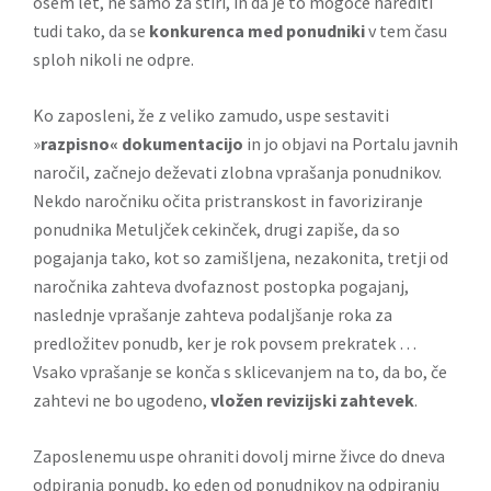
osem let, ne samo za štiri, in da je to mogoče narediti
tudi tako, da se
konkurenca med ponudniki
v tem času
sploh nikoli ne odpre.
Ko zaposleni, že z veliko zamudo, uspe sestaviti
»
razpisno« dokumentacijo
in jo objavi na
Portalu javnih
naročil
, začnejo deževati zlobna vprašanja ponudnikov.
Nekdo naročniku očita pristranskost in favoriziranje
ponudnika Metuljček cekinček, drugi zapiše, da so
pogajanja tako, kot so zamišljena, nezakonita, tretji od
naročnika zahteva dvofaznost postopka pogajanj,
naslednje vprašanje zahteva podaljšanje roka za
predložitev ponudb, ker je rok povsem prekratek …
Vsako vprašanje se konča s sklicevanjem na to, da bo, če
zahtevi ne bo ugodeno,
vložen revizijski zahtevek
.
Zaposlenemu uspe ohraniti dovolj mirne živce do dneva
odpiranja ponudb, ko eden od ponudnikov na odpiranju