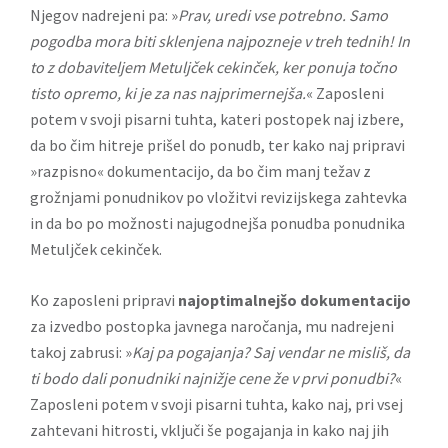
Njegov nadrejeni pa: »
Prav, uredi vse potrebno. Samo
pogodba mora biti sklenjena najpozneje v treh tednih! In
to z dobaviteljem Metuljček cekinček, ker ponuja točno
tisto opremo, ki je za nas najprimernejša.
« Zaposleni
potem v svoji pisarni tuhta, kateri postopek naj izbere,
da bo čim hitreje prišel do ponudb, ter kako naj pripravi
»razpisno« dokumentacijo, da bo čim manj težav z
grožnjami ponudnikov po vložitvi revizijskega zahtevka
in da bo po možnosti najugodnejša ponudba ponudnika
Metuljček cekinček.
Ko zaposleni pripravi
najoptimalnejšo dokumentacijo
za izvedbo postopka javnega naročanja, mu nadrejeni
takoj zabrusi: »
Kaj pa pogajanja? Saj vendar ne misliš, da
ti bodo dali ponudniki najnižje cene že v prvi ponudbi?
«
Zaposleni potem v svoji pisarni tuhta, kako naj, pri vsej
zahtevani hitrosti, vključi še pogajanja in kako naj jih