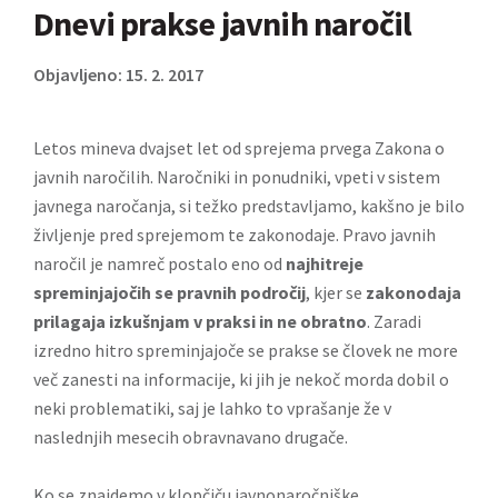
Dnevi prakse javnih naročil
Objavljeno: 15. 2. 2017
Letos mineva dvajset let od sprejema prvega Zakona o
javnih naročilih. Naročniki in ponudniki, vpeti v sistem
javnega naročanja, si težko predstavljamo, kakšno je bilo
življenje pred sprejemom te zakonodaje. Pravo javnih
naročil je namreč postalo eno od
najhitreje
spreminjajočih se pravnih področij
, kjer se
zakonodaja
prilagaja izkušnjam v praksi in ne obratno
. Zaradi
izredno hitro spreminjajoče se prakse se človek ne more
več zanesti na informacije, ki jih je nekoč morda dobil o
neki problematiki, saj je lahko to vprašanje že v
naslednjih mesecih obravnavano drugače.
Ko se znajdemo v klopčiču javnonaročniške