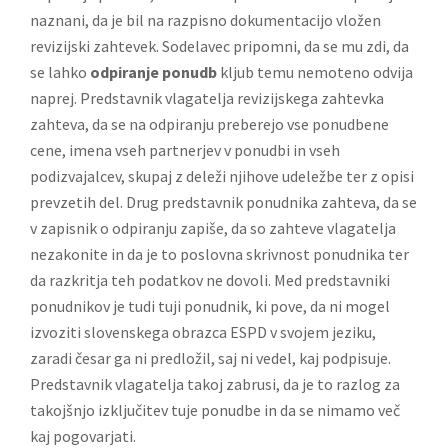
naznani, da je bil na razpisno dokumentacijo vložen
revizijski zahtevek. Sodelavec pripomni, da se mu zdi, da
se lahko
odpiranje ponudb
kljub temu nemoteno odvija
naprej. Predstavnik vlagatelja revizijskega zahtevka
zahteva, da se na odpiranju preberejo vse ponudbene
cene, imena vseh partnerjev v ponudbi in vseh
podizvajalcev, skupaj z deleži njihove udeležbe ter z opisi
prevzetih del. Drug predstavnik ponudnika zahteva, da se
v zapisnik o odpiranju zapiše, da so zahteve vlagatelja
nezakonite in da je to poslovna skrivnost ponudnika ter
da razkritja teh podatkov ne dovoli. Med predstavniki
ponudnikov je tudi tuji ponudnik, ki pove, da ni mogel
izvoziti slovenskega
obrazca ESPD
v svojem jeziku,
zaradi česar ga ni predložil, saj ni vedel, kaj podpisuje.
Predstavnik vlagatelja takoj zabrusi, da je to razlog za
takojšnjo izključitev tuje ponudbe in da se nimamo več
kaj pogovarjati.