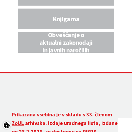
Knjigarna
Obveščanje o
aktualni zakonodaji
in javnih naročilih
Prikazana vsebina je v skladu s 33. členom
ZoUL
arhivska. Izdaje uradnega lista, izdane
po 28.2.2026, so dostopne na
PISRS
.