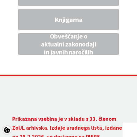
Knjigarna
Obveščanje o
aktualni zakonodaji
in javnih naročilih
Prikazana vsebina je v skladu s 33. členom
ZoUL
arhivska. Izdaje uradnega lista, izdane
po 28.2.2026, so dostopne na
PISRS
.